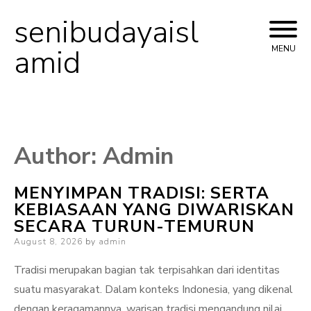
senibudayaisl
Skip
to
amid
MENU
content
Author:
Admin
MENYIMPAN TRADISI: SERTA
KEBIASAAN YANG DIWARISKAN
SECARA TURUN-TEMURUN
Posted
August 8, 2026
by
admin
on
Tradisi merupakan bagian tak terpisahkan dari identitas
suatu masyarakat. Dalam konteks Indonesia, yang dikenal
dengan keragamannya, warisan tradisi mengandung nilai,