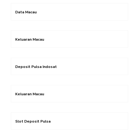
Data Macau
Keluaran Macau
Deposit Pulsa Indosat
Keluaran Macau
Slot Deposit Pulsa