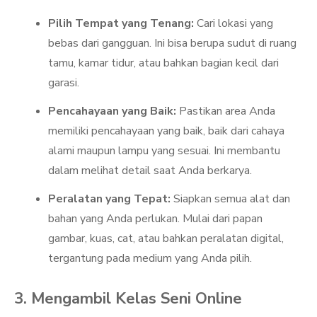
Pilih Tempat yang Tenang:
Cari lokasi yang
bebas dari gangguan. Ini bisa berupa sudut di ruang
tamu, kamar tidur, atau bahkan bagian kecil dari
garasi.
Pencahayaan yang Baik:
Pastikan area Anda
memiliki pencahayaan yang baik, baik dari cahaya
alami maupun lampu yang sesuai. Ini membantu
dalam melihat detail saat Anda berkarya.
Peralatan yang Tepat:
Siapkan semua alat dan
bahan yang Anda perlukan. Mulai dari papan
gambar, kuas, cat, atau bahkan peralatan digital,
tergantung pada medium yang Anda pilih.
3. Mengambil Kelas Seni Online