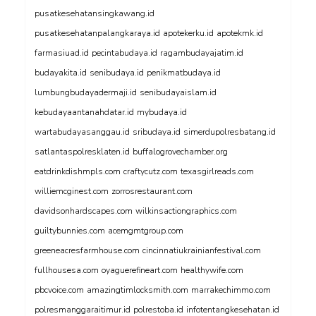
pusatkesehatansingkawang.id
pusatkesehatanpalangkaraya.id
apotekerku.id
apotekmk.id
farmasiuad.id
pecintabudaya.id
ragambudayajatim.id
budayakita.id
senibudaya.id
penikmatbudaya.id
lumbungbudayadermaji.id
senibudayaislam.id
kebudayaantanahdatar.id
mybudaya.id
wartabudayasanggau.id
sribudaya.id
simerdupolresbatang.id
satlantaspolresklaten.id
buffalogrovechamber.org
eatdrinkdishmpls.com
craftycutz.com
texasgirlreads.com
williemcginest.com
zorrosrestaurant.com
davidsonhardscapes.com
wilkinsactiongraphics.com
guiltybunnies.com
acemgmtgroup.com
greeneacresfarmhouse.com
cincinnatiukrainianfestival.com
fullhousesa.com
oyaguerefineart.com
healthywife.com
pbcvoice.com
amazingtimlocksmith.com
marrakechimmo.com
polresmanggaraitimur.id
polrestoba.id
infotentangkesehatan.id