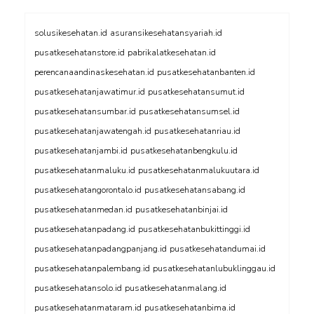
solusikesehatan.id
asuransikesehatansyariah.id
pusatkesehatanstore.id
pabrikalatkesehatan.id
perencanaandinaskesehatan.id
pusatkesehatanbanten.id
pusatkesehatanjawatimur.id
pusatkesehatansumut.id
pusatkesehatansumbar.id
pusatkesehatansumsel.id
pusatkesehatanjawatengah.id
pusatkesehatanriau.id
pusatkesehatanjambi.id
pusatkesehatanbengkulu.id
pusatkesehatanmaluku.id
pusatkesehatanmalukuutara.id
pusatkesehatangorontalo.id
pusatkesehatansabang.id
pusatkesehatanmedan.id
pusatkesehatanbinjai.id
pusatkesehatanpadang.id
pusatkesehatanbukittinggi.id
pusatkesehatanpadangpanjang.id
pusatkesehatandumai.id
pusatkesehatanpalembang.id
pusatkesehatanlubuklinggau.id
pusatkesehatansolo.id
pusatkesehatanmalang.id
pusatkesehatanmataram.id
pusatkesehatanbima.id