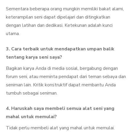
Sementara beberapa orang mungkin memiliki bakat alami,
keterampilan seni dapat dipelajari dan ditingkatkan
dengan latihan dan dedikasi. Ketekunan adalah kunci
utama.
3. Cara terbaik untuk mendapatkan umpan balik
tentang karya seni saya?
Bagikan karya Anda di media sosial, bergabung dengan
forum seni, atau meminta pendapat dari teman sebaya dan
seniman lain. Kritik konstruktif dapat membantu Anda
tumbuh sebagai seniman.
4. Haruskah saya membeli semua alat seni yang
mahal untuk memulai?
Tidak perlu membeli alat yang mahal untuk memulai.