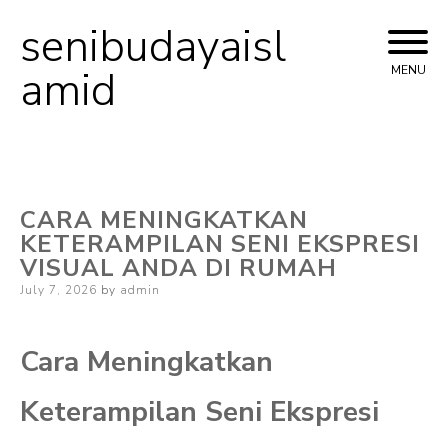
senibudayaisl
Skip
to
amid
MENU
content
CARA MENINGKATKAN
KETERAMPILAN SENI EKSPRESI
VISUAL ANDA DI RUMAH
Posted
July 7, 2026
by
admin
on
Cara Meningkatkan
Keterampilan Seni Ekspresi