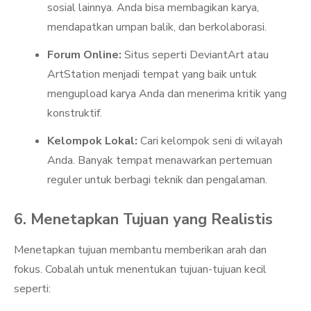
sosial lainnya. Anda bisa membagikan karya,
mendapatkan umpan balik, dan berkolaborasi.
Forum Online:
Situs seperti DeviantArt atau
ArtStation menjadi tempat yang baik untuk
mengupload karya Anda dan menerima kritik yang
konstruktif.
Kelompok Lokal:
Cari kelompok seni di wilayah
Anda. Banyak tempat menawarkan pertemuan
reguler untuk berbagi teknik dan pengalaman.
6. Menetapkan Tujuan yang Realistis
Menetapkan tujuan membantu memberikan arah dan
fokus. Cobalah untuk menentukan tujuan-tujuan kecil
seperti: