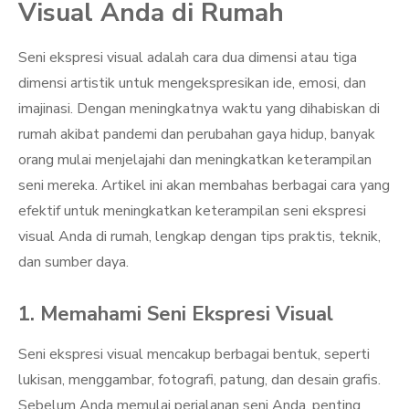
Visual Anda di Rumah
Seni ekspresi visual adalah cara dua dimensi atau tiga
dimensi artistik untuk mengekspresikan ide, emosi, dan
imajinasi. Dengan meningkatnya waktu yang dihabiskan di
rumah akibat pandemi dan perubahan gaya hidup, banyak
orang mulai menjelajahi dan meningkatkan keterampilan
seni mereka. Artikel ini akan membahas berbagai cara yang
efektif untuk meningkatkan keterampilan seni ekspresi
visual Anda di rumah, lengkap dengan tips praktis, teknik,
dan sumber daya.
1. Memahami Seni Ekspresi Visual
Seni ekspresi visual mencakup berbagai bentuk, seperti
lukisan, menggambar, fotografi, patung, dan desain grafis.
Sebelum Anda memulai perjalanan seni Anda, penting