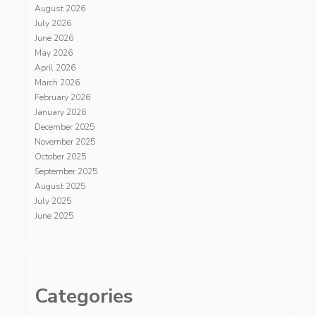
August 2026
July 2026
June 2026
May 2026
April 2026
March 2026
February 2026
January 2026
December 2025
November 2025
October 2025
September 2025
August 2025
July 2025
June 2025
Categories