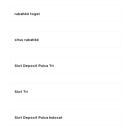
rubah4d togel
situs rubah4d
Slot Deposit Pulsa Tri
Slot Tri
Slot Deposit Pulsa Indosat