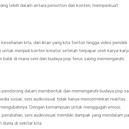
 yang lebih dalam antara penonton dan konten, memperkuat
eseharian kita, dari iklan yang kita tonton hingga video pendek 
si untuk menjadi konten kreator setelah terpapar oleh karya-kary
n balik di mana seni dan budaya pop terus saling memengaruhi.
tan pendorong dalam membentuk dan memengaruhi budaya pop sa
 media sosial, seni audiovisual tidak hanya mencerminkan realitas
tuk mengubahnya. Dengan kemampuan untuk menggugah emosi,
 perubahan, seni audiovisual memiliki dampak yang mendalam p
dunia di sekitar kita.