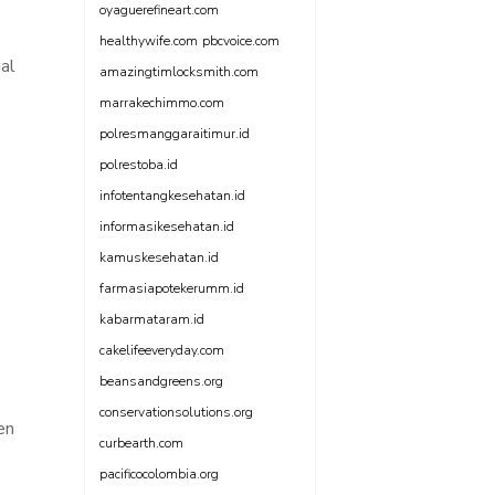
oyaguerefineart.com
healthywife.com
pbcvoice.com
ual
amazingtimlocksmith.com
marrakechimmo.com
polresmanggaraitimur.id
polrestoba.id
infotentangkesehatan.id
informasikesehatan.id
kamuskesehatan.id
farmasiapotekerumm.id
kabarmataram.id
cakelifeeveryday.com
beansandgreens.org
conservationsolutions.org
en
curbearth.com
pacificocolombia.org