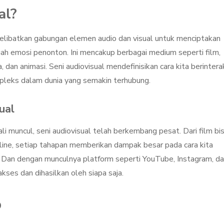
al?
melibatkan gabungan elemen audio dan visual untuk menciptakan
 emosi penonton. Ini mencakup berbagai medium seperti film,
a, dan animasi. Seni audiovisual mendefinisikan cara kita berintera
pleks dalam dunia yang semakin terhubung.
ual
li muncul, seni audiovisual telah berkembang pesat. Dari film bi
online, setiap tahapan memberikan dampak besar pada cara kita
Dan dengan munculnya platform seperti YouTube, Instagram, d
akses dan dihasilkan oleh siapa saja.
p