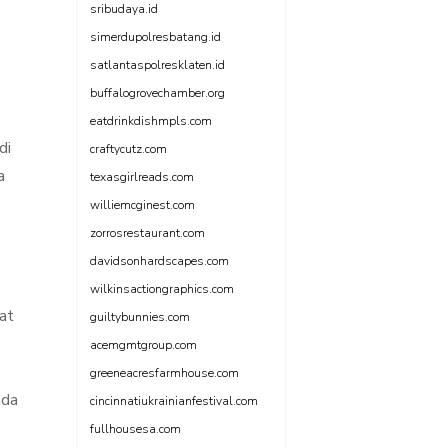
sribudaya.id
simerdupolresbatang.id
satlantaspolresklaten.id
buffalogrovechamber.org
eatdrinkdishmpls.com
di
craftycutz.com
a
texasgirlreads.com
williemcginest.com
zorrosrestaurant.com
davidsonhardscapes.com
wilkinsactiongraphics.com
at
guiltybunnies.com
acemgmtgroup.com
greeneacresfarmhouse.com
ada
cincinnatiukrainianfestival.com
fullhousesa.com