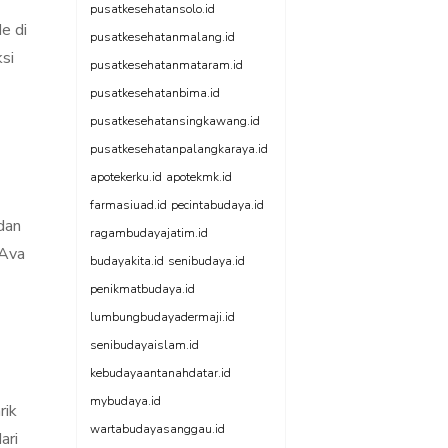
pusatkesehatansolo.id
e di
pusatkesehatanmalang.id
si
pusatkesehatanmataram.id
pusatkesehatanbima.id
pusatkesehatansingkawang.id
pusatkesehatanpalangkaraya.id
apotekerku.id
apotekmk.id
farmasiuad.id
pecintabudaya.id
dan
ragambudayajatim.id
 Ava
budayakita.id
senibudaya.id
penikmatbudaya.id
lumbungbudayadermaji.id
senibudayaislam.id
kebudayaantanahdatar.id
mybudaya.id
rik
wartabudayasanggau.id
ari