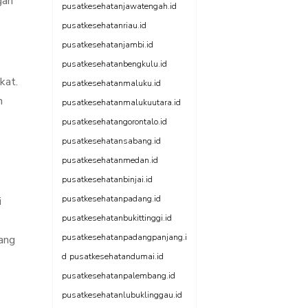
gan
pusatkesehatanjawatengah.id
pusatkesehatanriau.id
pusatkesehatanjambi.id
pusatkesehatanbengkulu.id
kat.
pusatkesehatanmaluku.id
n
pusatkesehatanmalukuutara.id
pusatkesehatangorontalo.id
pusatkesehatansabang.id
pusatkesehatanmedan.id
pusatkesehatanbinjai.id
pusatkesehatanpadang.id
i
pusatkesehatanbukittinggi.id
pusatkesehatanpadangpanjang.i
ang
d
pusatkesehatandumai.id
pusatkesehatanpalembang.id
pusatkesehatanlubuklinggau.id