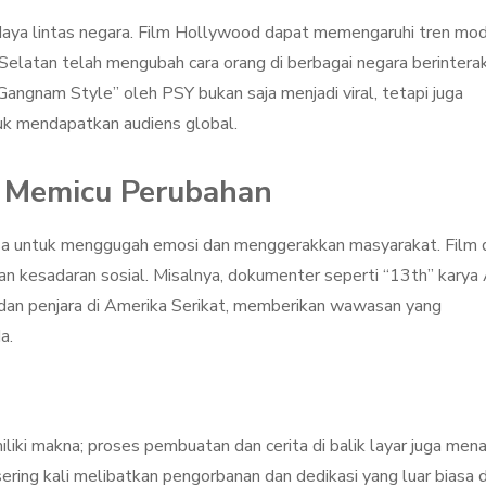
budaya lintas negara. Film Hollywood dapat memengaruhi tren mod
Selatan telah mengubah cara orang di berbagai negara berinterak
Gangnam Style” oleh PSY bukan saja menjadi viral, tetapi juga
tuk mendapatkan audiens global.
 Memicu Perubahan
iasa untuk menggugah emosi dan menggerakkan masyarakat. Film 
an kesadaran sosial. Misalnya, dokumenter seperti “13th” karya
dan penjara di Amerika Serikat, memberikan wawasan yang
a.
iliki makna; proses pembuatan dan cerita di balik layar juga mena
 sering kali melibatkan pengorbanan dan dedikasi yang luar biasa d