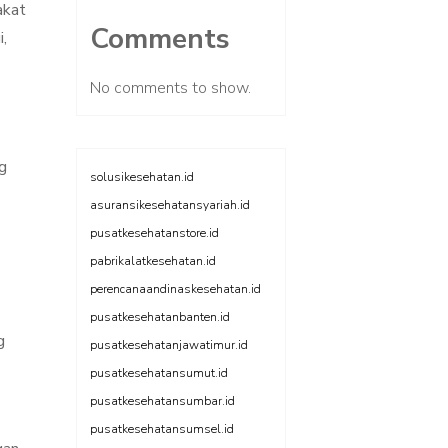
akat
Comments
,
No comments to show.
g
solusikesehatan.id
asuransikesehatansyariah.id
pusatkesehatanstore.id
pabrikalatkesehatan.id
perencanaandinaskesehatan.id
pusatkesehatanbanten.id
g
pusatkesehatanjawatimur.id
pusatkesehatansumut.id
pusatkesehatansumbar.id
pusatkesehatansumsel.id