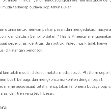
rti “Stranger Things,” yang menggabungkan elemen nostalgia den
si muda terhadap budaya pop tahun 80-an.
dium utama untuk menyampaikan pesan dan mengedukasi masyara
tion” dan Childish Gambino dalam “This Is America” menggunaka
sial seperti ras, identitas, dan politik. Video musik tidak hanya
usi di kalangan penonton.
l kini lebih mudah diakses melalui media sosial. Platform sepert
embuat, berbagi, dan mengkonsumsi konten dengan cepat.
atau meme audiovisual telah menciptakan fenomena budaya pop y
arasi dan tren yang lebih besar.
ara