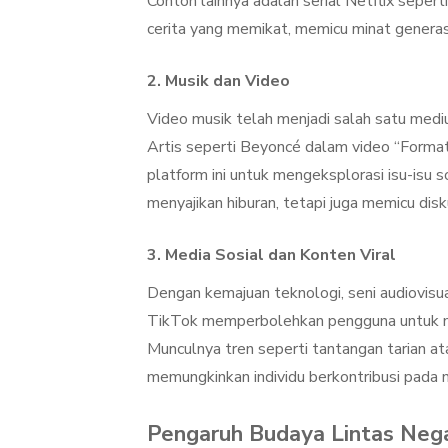
Contoh lainnya adalah serial Netflix sepe
cerita yang memikat, memicu minat genera
2. Musik dan Video
Video musik telah menjadi salah satu me
Artis seperti Beyoncé dalam video “Forma
platform ini untuk mengeksplorasi isu-isu so
menyajikan hiburan, tetapi juga memicu disk
3. Media Sosial dan Konten Viral
Dengan kemajuan teknologi, seni audiovisua
TikTok memperbolehkan pengguna untuk m
Munculnya tren seperti tantangan tarian 
memungkinkan individu berkontribusi pada n
Pengaruh Budaya Lintas Neg