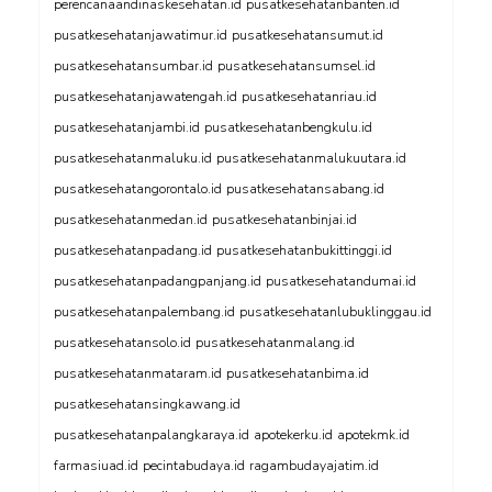
perencanaandinaskesehatan.id
pusatkesehatanbanten.id
pusatkesehatanjawatimur.id
pusatkesehatansumut.id
pusatkesehatansumbar.id
pusatkesehatansumsel.id
pusatkesehatanjawatengah.id
pusatkesehatanriau.id
pusatkesehatanjambi.id
pusatkesehatanbengkulu.id
pusatkesehatanmaluku.id
pusatkesehatanmalukuutara.id
pusatkesehatangorontalo.id
pusatkesehatansabang.id
pusatkesehatanmedan.id
pusatkesehatanbinjai.id
pusatkesehatanpadang.id
pusatkesehatanbukittinggi.id
pusatkesehatanpadangpanjang.id
pusatkesehatandumai.id
pusatkesehatanpalembang.id
pusatkesehatanlubuklinggau.id
pusatkesehatansolo.id
pusatkesehatanmalang.id
pusatkesehatanmataram.id
pusatkesehatanbima.id
pusatkesehatansingkawang.id
pusatkesehatanpalangkaraya.id
apotekerku.id
apotekmk.id
farmasiuad.id
pecintabudaya.id
ragambudayajatim.id