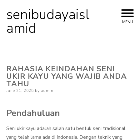
senibudayaisl
Skip
to
amid
MENU
content
RAHASIA KEINDAHAN SENI
UKIR KAYU YANG WAJIB ANDA
TAHU
Posted
June 21, 2025
by
admin
on
Pendahuluan
Seni ukir kayu adalah salah satu bentuk seni tradisional
yang telah lama ada di Indonesia. Dengan teknik yang