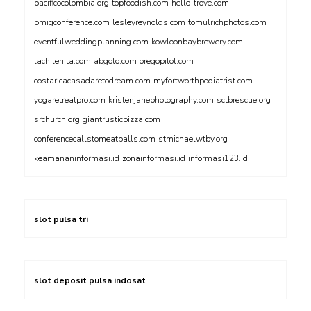
pacificocolombia.org
topfoodish.com
hello-trove.com
pmigconference.com
lesleyreynolds.com
tomulrichphotos.com
eventfulweddingplanning.com
kowloonbaybrewery.com
lachilenita.com
abgolo.com
oregopilot.com
costaricacasadaretodream.com
myfortworthpodiatrist.com
yogaretreatpro.com
kristenjanephotography.com
sctbrescue.org
srchurch.org
giantrusticpizza.com
conferencecallstomeatballs.com
stmichaelwtby.org
keamananinformasi.id
zonainformasi.id
informasi123.id
slot pulsa tri
slot deposit pulsa indosat