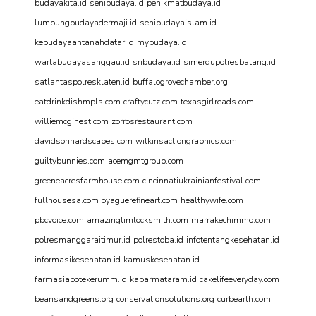
budayakita.id
senibudaya.id
penikmatbudaya.id
lumbungbudayadermaji.id
senibudayaislam.id
kebudayaantanahdatar.id
mybudaya.id
wartabudayasanggau.id
sribudaya.id
simerdupolresbatang.id
satlantaspolresklaten.id
buffalogrovechamber.org
eatdrinkdishmpls.com
craftycutz.com
texasgirlreads.com
williemcginest.com
zorrosrestaurant.com
davidsonhardscapes.com
wilkinsactiongraphics.com
guiltybunnies.com
acemgmtgroup.com
greeneacresfarmhouse.com
cincinnatiukrainianfestival.com
fullhousesa.com
oyaguerefineart.com
healthywife.com
pbcvoice.com
amazingtimlocksmith.com
marrakechimmo.com
polresmanggaraitimur.id
polrestoba.id
infotentangkesehatan.id
informasikesehatan.id
kamuskesehatan.id
farmasiapotekerumm.id
kabarmataram.id
cakelifeeveryday.com
beansandgreens.org
conservationsolutions.org
curbearth.com