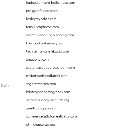
topfoodish.com
hello-trove.com
pmigconference.com
lesleyreynolds.com
tomulrichphotos.com
eventfulweddingplanning.com
kowloonbaybrewery.com
lachilenita.com
abgolo.com
oregopilot.com
costaricacasadaretodream.com
myfortworthpodiatrist.com
yogaretreatpro.com
 Oleh
kristenjanephotography.com
sctbrescue.org
srchurch.org
giantrusticpizza.com
conferencecallstomeatballs.com
stmichaelwtby.org