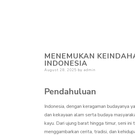
MENEMUKAN KEINDAHA
INDONESIA
Posted
August 28, 2025
by
admin
on
Pendahuluan
Indonesia, dengan keragaman budayanya ya
dan kekayaan alam serta budaya masyarakat
kayu. Dari ujung barat hingga timur, seni in
menggambarkan cerita, tradisi, dan kehidupa