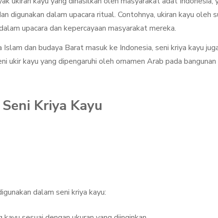
yak ukiran kayu yang dihasilkan oleh masyarakat adat Indonesia, 
dan digunakan dalam upacara ritual. Contohnya, ukiran kayu oleh 
 dalam upacara dan kepercayaan masyarakat mereka.
ka Islam dan budaya Barat masuk ke Indonesia, seni kriya kayu jug
ni ukir kayu yang dipengaruhi oleh ornamen Arab pada bangunan
 Seni Kriya Kayu
digunakan dalam seni kriya kayu:
kayu sesuai dengan ukuran yang diinginkan.