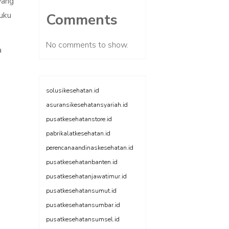
yang
suku
Comments
No comments to show.
a
solusikesehatan.id
asuransikesehatansyariah.id
pusatkesehatanstore.id
pabrikalatkesehatan.id
perencanaandinaskesehatan.id
pusatkesehatanbanten.id
pusatkesehatanjawatimur.id
pusatkesehatansumut.id
pusatkesehatansumbar.id
pusatkesehatansumsel.id