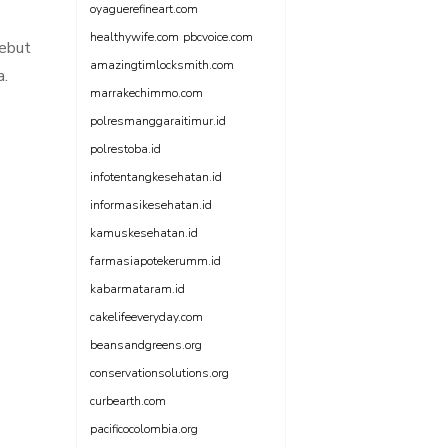
oyaguerefineart.com
healthywife.com
pbcvoice.com
sebut
amazingtimlocksmith.com
a.
marrakechimmo.com
polresmanggaraitimur.id
polrestoba.id
infotentangkesehatan.id
informasikesehatan.id
kamuskesehatan.id
farmasiapotekerumm.id
kabarmataram.id
cakelifeeveryday.com
beansandgreens.org
conservationsolutions.org
curbearth.com
pacificocolombia.org