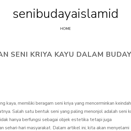
senibudayaislamid
Skip
to
content
HOME
N SENI KRIYA KAYU DALAM BUDA
ng kaya, memiliki beragam seni kriya yang mencerminkan keinda
nya. Salah satu bentuk seni yang paling menonjol adalah seni k
i tidak hanya berfungsi sebagai objek estetika tetapi juga
n sehari-hari masyarakat. Dalam artikel ini, kita akan menyelami