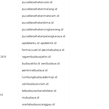
pusatkesehatansolo.id
pusatkesehatanmalang.id
pusatkesehatanmataram.id
pusatkesehatanbima.id
pusatkesehatansingkawang.id
pusatkesehatanpalangkaraya.id
apotekerku.id
apotekmk.id
farmasiuad.id
pecintabudaya.id
cara
ragambudayajatim.id
budayakita.id
senibudaya.id
penikmatbudaya.id
lumbungbudayadermaji.id
senibudayaislam.id
kebudayaantanahdatar.id
ni
mybudaya.id
wartabudayasanggau.id