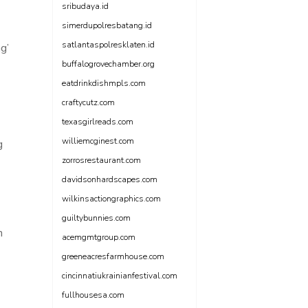
sribudaya.id
simerdupolresbatang.id
satlantaspolresklaten.id
g’
buffalogrovechamber.org
eatdrinkdishmpls.com
craftycutz.com
texasgirlreads.com
williemcginest.com
g
zorrosrestaurant.com
davidsonhardscapes.com
wilkinsactiongraphics.com
guiltybunnies.com
n
acemgmtgroup.com
greeneacresfarmhouse.com
cincinnatiukrainianfestival.com
fullhousesa.com