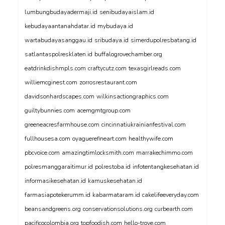
lumbungbudayadermaji.id
senibudayaislam.id
kebudayaantanahdatar.id
mybudaya.id
wartabudayasanggau.id
sribudaya.id
simerdupolresbatang.id
satlantaspolresklaten.id
buffalogrovechamber.org
eatdrinkdishmpls.com
craftycutz.com
texasgirlreads.com
williemcginest.com
zorrosrestaurant.com
davidsonhardscapes.com
wilkinsactiongraphics.com
guiltybunnies.com
acemgmtgroup.com
greeneacresfarmhouse.com
cincinnatiukrainianfestival.com
fullhousesa.com
oyaguerefineart.com
healthywife.com
pbcvoice.com
amazingtimlocksmith.com
marrakechimmo.com
polresmanggaraitimur.id
polrestoba.id
infotentangkesehatan.id
informasikesehatan.id
kamuskesehatan.id
farmasiapotekerumm.id
kabarmataram.id
cakelifeeveryday.com
beansandgreens.org
conservationsolutions.org
curbearth.com
pacificocolombia.org
topfoodish.com
hello-trove.com