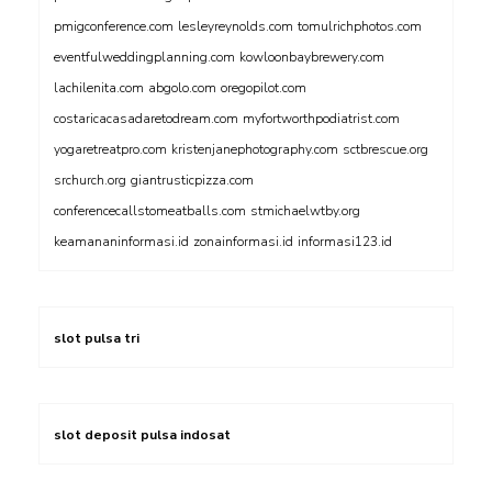
pmigconference.com
lesleyreynolds.com
tomulrichphotos.com
eventfulweddingplanning.com
kowloonbaybrewery.com
lachilenita.com
abgolo.com
oregopilot.com
costaricacasadaretodream.com
myfortworthpodiatrist.com
yogaretreatpro.com
kristenjanephotography.com
sctbrescue.org
srchurch.org
giantrusticpizza.com
conferencecallstomeatballs.com
stmichaelwtby.org
keamananinformasi.id
zonainformasi.id
informasi123.id
slot pulsa tri
slot deposit pulsa indosat