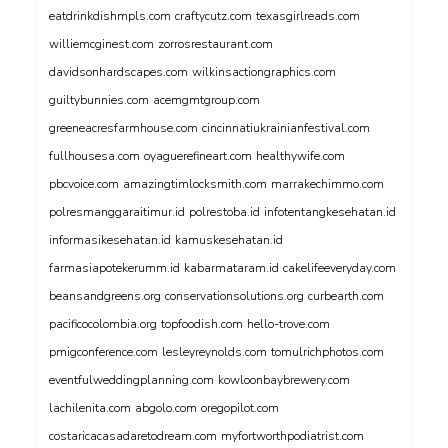
eatdrinkdishmpls.com
craftycutz.com
texasgirlreads.com
williemcginest.com
zorrosrestaurant.com
davidsonhardscapes.com
wilkinsactiongraphics.com
guiltybunnies.com
acemgmtgroup.com
greeneacresfarmhouse.com
cincinnatiukrainianfestival.com
fullhousesa.com
oyaguerefineart.com
healthywife.com
pbcvoice.com
amazingtimlocksmith.com
marrakechimmo.com
polresmanggaraitimur.id
polrestoba.id
infotentangkesehatan.id
informasikesehatan.id
kamuskesehatan.id
farmasiapotekerumm.id
kabarmataram.id
cakelifeeveryday.com
beansandgreens.org
conservationsolutions.org
curbearth.com
pacificocolombia.org
topfoodish.com
hello-trove.com
pmigconference.com
lesleyreynolds.com
tomulrichphotos.com
eventfulweddingplanning.com
kowloonbaybrewery.com
lachilenita.com
abgolo.com
oregopilot.com
costaricacasadaretodream.com
myfortworthpodiatrist.com