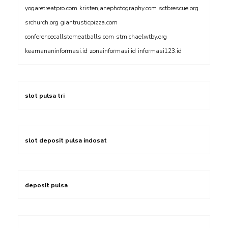
yogaretreatpro.com
kristenjanephotography.com
sctbrescue.org
srchurch.org
giantrusticpizza.com
conferencecallstomeatballs.com
stmichaelwtby.org
keamananinformasi.id
zonainformasi.id
informasi123.id
slot pulsa tri
slot deposit pulsa indosat
deposit pulsa