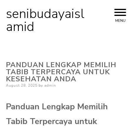
senibudayaisl
Skip
to
amid
MENU
content
PANDUAN LENGKAP MEMILIH
TABIB TERPERCAYA UNTUK
KESEHATAN ANDA
Posted
August 28, 2025
by
admin
on
Panduan Lengkap Memilih
Tabib Terpercaya untuk