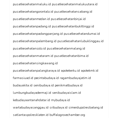
pusatkesehatanmaluku.id
pusatkesehatanmalukuutara.id
pusatkesehatangorontalo.id
pusatkesehatansabang.id
pusatkesehatanmedan.id
pusatkesehatanbinjai.id
pusatkesehatanpadang.id
pusatkesehatanbukittinggi.id
pusatkesehatanpadangpanjang.id
pusatkesehatandumai.id
pusatkesehatanpalembang.id
pusatkesehatanlubuklinggau.id
pusatkesehatansolo.id
pusatkesehatanmalang.id
pusatkesehatanmataram.id
pusatkesehatanbima.id
pusatkesehatansingkawang.id
pusatkesehatanpalangkaraya.id
apotekerku.id
apotekmk.id
farmasiuad.id
pecintabudaya.id
ragambudayajatim.id
budayakita.id
senibudaya.id
penikmatbudaya.id
lumbungbudayadermaji.id
senibudayaislam.id
kebudayaantanahdatar.id
mybudaya.id
wartabudayasanggau.id
sribudaya.id
simerdupolresbatang.id
satlantaspolresklaten.id
buffalogrovechamber.org