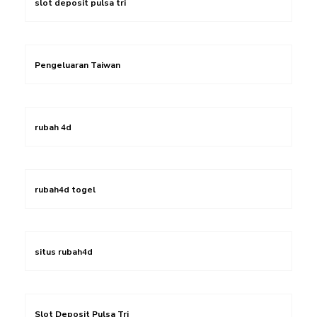
slot deposit pulsa tri
Pengeluaran Taiwan
rubah 4d
rubah4d togel
situs rubah4d
Slot Deposit Pulsa Tri