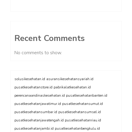
Recent Comments
No comments to show.
solusikesehatan.id
asuransikesehatansyariah.id
pusatkesehatanstore.id
pabrikalatkesehatan.id
perencanaandinaskesehatan.id
pusatkesehatanbanten.id
pusatkesehatanjawatimur.id
pusatkesehatansumut.id
pusatkesehatansumbar.id
pusatkesehatansumsel.id
pusatkesehatanjawatengah.id
pusatkesehatanriau.id
pusatkesehatanjambi.id
pusatkesehatanbengkulu.id