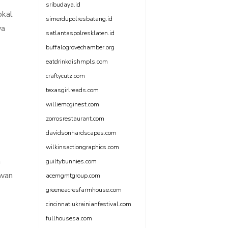
sribudaya.id
okal
simerdupolresbatang.id
wa
satlantaspolresklaten.id
buffalogrovechamber.org
eatdrinkdishmpls.com
craftycutz.com
texasgirlreads.com
williemcginest.com
zorrosrestaurant.com
davidsonhardscapes.com
wilkinsactiongraphics.com
a
guiltybunnies.com
awan
acemgmtgroup.com
greeneacresfarmhouse.com
cincinnatiukrainianfestival.com
fullhousesa.com