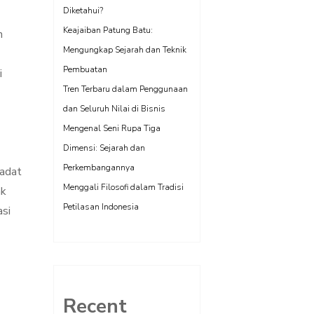
Diketahui?
Keajaiban Patung Batu:
h
Mengungkap Sejarah dan Teknik
Pembuatan
i
Tren Terbaru dalam Penggunaan
dan Seluruh Nilai di Bisnis
Mengenal Seni Rupa Tiga
Dimensi: Sejarah dan
Perkembangannya
 adat
Menggali Filosofi dalam Tradisi
ak
Petilasan Indonesia
asi
Recent