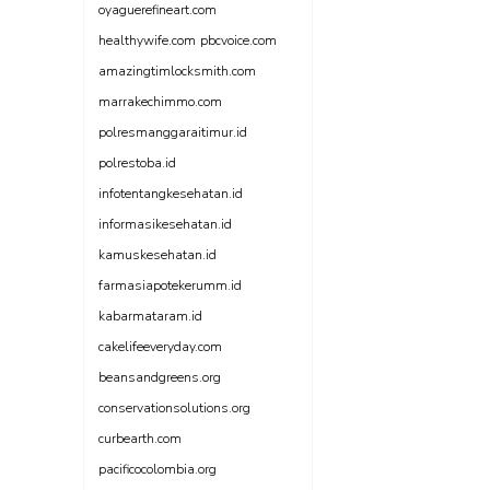
oyaguerefineart.com
healthywife.com
pbcvoice.com
amazingtimlocksmith.com
marrakechimmo.com
polresmanggaraitimur.id
polrestoba.id
infotentangkesehatan.id
informasikesehatan.id
kamuskesehatan.id
farmasiapotekerumm.id
kabarmataram.id
cakelifeeveryday.com
beansandgreens.org
conservationsolutions.org
curbearth.com
pacificocolombia.org