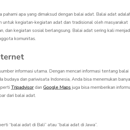
ta pahami apa yang dimaksud dengan balai adat. Balai adat adala
 untuk kegiatan-kegiatan adat dan tradisional oleh masyarakat
n, dan kegiatan sosial berlangsung. Balai adat sering kali menjad
nggota komunitas.
nternet
i sumber informasi utama. Dengan mencari informasi tentang balai
ada budaya dan pariwisata Indonesia, Anda bisa menemukan bany
eperti
Tripadvisor
dan
Google Maps
juga bisa memberikan inform
r dari balai adat.
rti “balai adat di Bali” atau “balai adat di Jawa”.