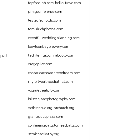
topfoodish.com
hello-trove.com
pmigconference.com
lesleyreynolds.com
tomulrichphotos.com
eventfulweddingplanning.com
kowloonbaybrewery.com
apat
lachilenita.com
abgolo.com
oregopilot.com
costaricacasadaretodream.com
myfortworthpodiatrist.com
yogaretreatpro.com
kristenjanephotography.com
sctbrescue.org
srchurch.org
giantrusticpizza.com
conferencecallstomeatballs.com
stmichaelwtby.org