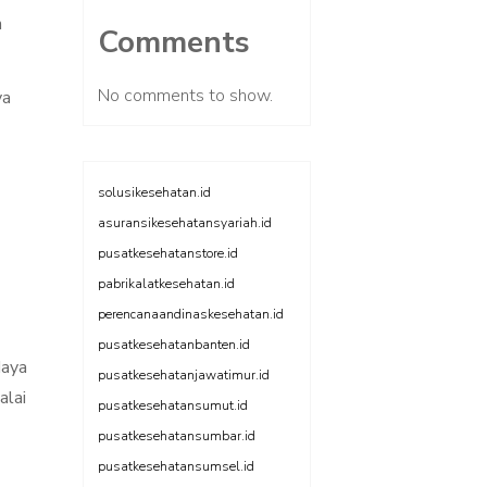
n
Comments
No comments to show.
ya
solusikesehatan.id
asuransikesehatansyariah.id
pusatkesehatanstore.id
pabrikalatkesehatan.id
perencanaandinaskesehatan.id
pusatkesehatanbanten.id
daya
pusatkesehatanjawatimur.id
alai
pusatkesehatansumut.id
pusatkesehatansumbar.id
pusatkesehatansumsel.id