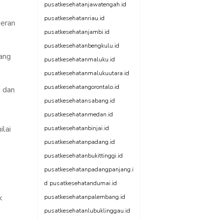
pusatkesehatanjawatengah.id
pusatkesehatanriau.id
meran
pusatkesehatanjambi.id
pusatkesehatanbengkulu.id
yang
pusatkesehatanmaluku.id
pusatkesehatanmalukuutara.id
pusatkesehatangorontalo.id
h dan
pusatkesehatansabang.id
pusatkesehatanmedan.id
ilai
pusatkesehatanbinjai.id
pusatkesehatanpadang.id
pusatkesehatanbukittinggi.id
pusatkesehatanpadangpanjang.i
d
pusatkesehatandumai.id
k
pusatkesehatanpalembang.id
pusatkesehatanlubuklinggau.id