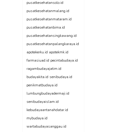
pusatkesehatansolo.id
pusatkesehatanmalang.id
pusatkesehatanmataram.id
pusatkesehatanbima.id
pusatkesehatansingkawang.id
pusatkesehatanpalangkaraya.id
apotekerku.id
apotekmk.id
farmasiuad.id
pecintabudaya.id
ragambudayajatim.id
budayakita.id
senibudaya.id
penikmatbudaya.id
lumbungbudayadermaji.id
senibudayaislam.id
kebudayaantanahdatar.id
mybudaya.id
wartabudayasanggau.id