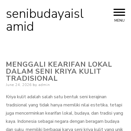
senibudayaisl
Skip
to
amid
MENU
content
MENGGALI KEARIFAN LOKAL
DALAM SENI KRIYA KULIT
TRADISIONAL
Posted
June 24, 2026
by
admin
on
Kriya kulit adalah salah satu bentuk seni kerajinan
tradisional yang tidak hanya memiliki nilai estetika, tetapi
juga mencerminkan kearifan lokal, budaya, dan tradisi yang
kaya. Indonesia sebagai negara dengan beragam budaya
dan suku, memiliki berbagai karya seni kriya kulit yang unik