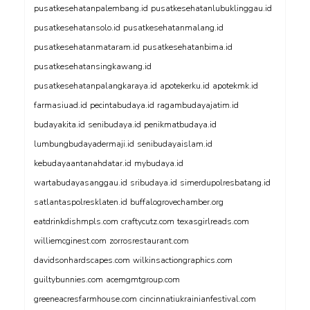
pusatkesehatanpalembang.id
pusatkesehatanlubuklinggau.id
pusatkesehatansolo.id
pusatkesehatanmalang.id
pusatkesehatanmataram.id
pusatkesehatanbima.id
pusatkesehatansingkawang.id
pusatkesehatanpalangkaraya.id
apotekerku.id
apotekmk.id
farmasiuad.id
pecintabudaya.id
ragambudayajatim.id
budayakita.id
senibudaya.id
penikmatbudaya.id
lumbungbudayadermaji.id
senibudayaislam.id
kebudayaantanahdatar.id
mybudaya.id
wartabudayasanggau.id
sribudaya.id
simerdupolresbatang.id
satlantaspolresklaten.id
buffalogrovechamber.org
eatdrinkdishmpls.com
craftycutz.com
texasgirlreads.com
williemcginest.com
zorrosrestaurant.com
davidsonhardscapes.com
wilkinsactiongraphics.com
guiltybunnies.com
acemgmtgroup.com
greeneacresfarmhouse.com
cincinnatiukrainianfestival.com