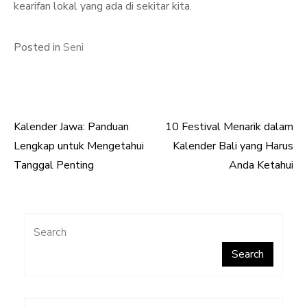
kearifan lokal yang ada di sekitar kita.
Posted in
Seni
Kalender Jawa: Panduan
10 Festival Menarik dalam
Post
Lengkap untuk Mengetahui
Kalender Bali yang Harus
navigation
Tanggal Penting
Anda Ketahui
Search
Search