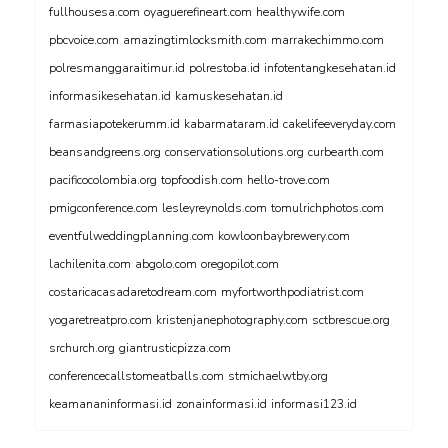
fullhousesa.com
oyaguerefineart.com
healthywife.com
pbcvoice.com
amazingtimlocksmith.com
marrakechimmo.com
polresmanggaraitimur.id
polrestoba.id
infotentangkesehatan.id
informasikesehatan.id
kamuskesehatan.id
farmasiapotekerumm.id
kabarmataram.id
cakelifeeveryday.com
beansandgreens.org
conservationsolutions.org
curbearth.com
pacificocolombia.org
topfoodish.com
hello-trove.com
pmigconference.com
lesleyreynolds.com
tomulrichphotos.com
eventfulweddingplanning.com
kowloonbaybrewery.com
lachilenita.com
abgolo.com
oregopilot.com
costaricacasadaretodream.com
myfortworthpodiatrist.com
yogaretreatpro.com
kristenjanephotography.com
sctbrescue.org
srchurch.org
giantrusticpizza.com
conferencecallstomeatballs.com
stmichaelwtby.org
keamananinformasi.id
zonainformasi.id
informasi123.id