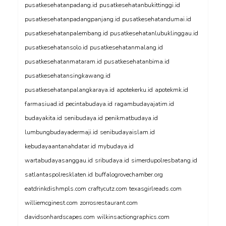
pusatkesehatanpadang.id
pusatkesehatanbukittinggi.id
pusatkesehatanpadangpanjang.id
pusatkesehatandumai.id
pusatkesehatanpalembang.id
pusatkesehatanlubuklinggau.id
pusatkesehatansolo.id
pusatkesehatanmalang.id
pusatkesehatanmataram.id
pusatkesehatanbima.id
pusatkesehatansingkawang.id
pusatkesehatanpalangkaraya.id
apotekerku.id
apotekmk.id
farmasiuad.id
pecintabudaya.id
ragambudayajatim.id
budayakita.id
senibudaya.id
penikmatbudaya.id
lumbungbudayadermaji.id
senibudayaislam.id
kebudayaantanahdatar.id
mybudaya.id
wartabudayasanggau.id
sribudaya.id
simerdupolresbatang.id
satlantaspolresklaten.id
buffalogrovechamber.org
eatdrinkdishmpls.com
craftycutz.com
texasgirlreads.com
williemcginest.com
zorrosrestaurant.com
davidsonhardscapes.com
wilkinsactiongraphics.com