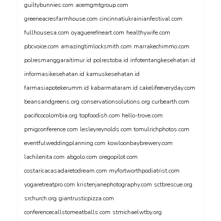
guiltybunnies.com
acemgmtgroup.com
greeneacresfarmhouse.com
cincinnatiukrainianfestival.com
fullhousesa.com
oyaguerefineart.com
healthywife.com
pbcvoice.com
amazingtimlocksmith.com
marrakechimmo.com
polresmanggaraitimur.id
polrestoba.id
infotentangkesehatan.id
informasikesehatan.id
kamuskesehatan.id
farmasiapotekerumm.id
kabarmataram.id
cakelifeeveryday.com
beansandgreens.org
conservationsolutions.org
curbearth.com
pacificocolombia.org
topfoodish.com
hello-trove.com
pmigconference.com
lesleyreynolds.com
tomulrichphotos.com
eventfulweddingplanning.com
kowloonbaybrewery.com
lachilenita.com
abgolo.com
oregopilot.com
costaricacasadaretodream.com
myfortworthpodiatrist.com
yogaretreatpro.com
kristenjanephotography.com
sctbrescue.org
srchurch.org
giantrusticpizza.com
conferencecallstomeatballs.com
stmichaelwtby.org