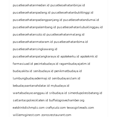
pusatkesehatanmedan.id
pusatkesehatanbinjai.id
pusatkesehatanpadang.id
pusatkesehatanbukittinggi.id
pusatkesehatanpadangpanjang.id
pusatkesehatandumai.id
pusatkesehatanpalembang.id
pusatkesehatanlubuklinggau.id
pusatkesehatansolo.id
pusatkesehatanmalang.id
pusatkesehatanmataram.id
pusatkesehatanbima.id
pusatkesehatansingkawang.id
pusatkesehatanpalangkaraya.id
apotekerku.id
apotekmk.id
farmasiuad.id
pecintabudaya.id
ragambudayajatim.id
budayakita.id
senibudaya.id
penikmatbudaya.id
lumbungbudayadermaji.id
senibudayaislam.id
kebudayaantanahdatar.id
mybudaya.id
wartabudayasanggau.id
sribudaya.id
simerdupolresbatang.id
satlantaspolresklaten.id
buffalogrovechamber.org
eatdrinkdishmpls.com
craftycutz.com
texasgirlreads.com
williemcginest.com
zorrosrestaurant.com