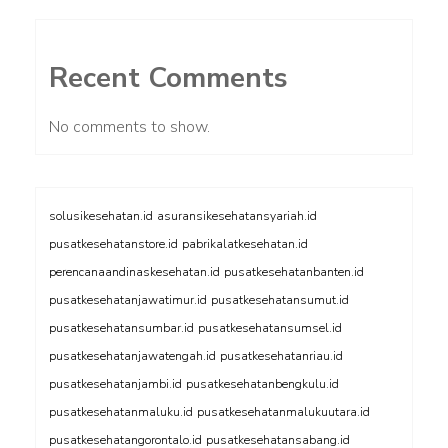
Recent Comments
No comments to show.
solusikesehatan.id
asuransikesehatansyariah.id
pusatkesehatanstore.id
pabrikalatkesehatan.id
perencanaandinaskesehatan.id
pusatkesehatanbanten.id
pusatkesehatanjawatimur.id
pusatkesehatansumut.id
pusatkesehatansumbar.id
pusatkesehatansumsel.id
pusatkesehatanjawatengah.id
pusatkesehatanriau.id
pusatkesehatanjambi.id
pusatkesehatanbengkulu.id
pusatkesehatanmaluku.id
pusatkesehatanmalukuutara.id
pusatkesehatangorontalo.id
pusatkesehatansabang.id