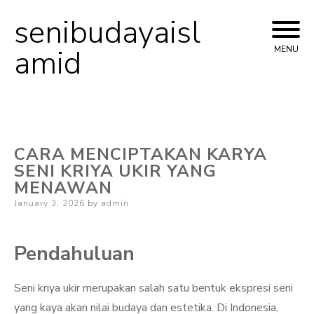
senibudayaisl
Skip
to
amid
MENU
content
CARA MENCIPTAKAN KARYA
SENI KRIYA UKIR YANG
MENAWAN
Posted
January 3, 2026
by
admin
on
Pendahuluan
Seni kriya ukir merupakan salah satu bentuk ekspresi seni
yang kaya akan nilai budaya dan estetika. Di Indonesia,