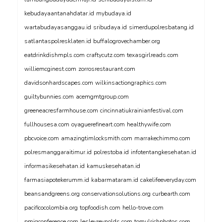
kebudayaantanahdatar.id
mybudaya.id
wartabudayasanggau.id
sribudaya.id
simerdupolresbatang.id
satlantaspolresklaten.id
buffalogrovechamber.org
eatdrinkdishmpls.com
craftycutz.com
texasgirlreads.com
williemcginest.com
zorrosrestaurant.com
davidsonhardscapes.com
wilkinsactiongraphics.com
guiltybunnies.com
acemgmtgroup.com
greeneacresfarmhouse.com
cincinnatiukrainianfestival.com
fullhousesa.com
oyaguerefineart.com
healthywife.com
pbcvoice.com
amazingtimlocksmith.com
marrakechimmo.com
polresmanggaraitimur.id
polrestoba.id
infotentangkesehatan.id
informasikesehatan.id
kamuskesehatan.id
farmasiapotekerumm.id
kabarmataram.id
cakelifeeveryday.com
beansandgreens.org
conservationsolutions.org
curbearth.com
pacificocolombia.org
topfoodish.com
hello-trove.com
pmigconference.com
lesleyreynolds.com
tomulrichphotos.com