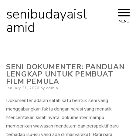
senibudayaisl
Skip
to
amid
MENU
content
SENI DOKUMENTER: PANDUAN
LENGKAP UNTUK PEMBUAT
FILM PEMULA
Posted
January 21, 2026
by
admin
on
Dokumenter adalah salah satu bentuk seni yang
menggabungkan fakta dengan narasi yang menarik.
Menceritakan kisah nyata, dokumenter mampu
memberikan wawasan mendalam dan perspektif baru
terhadap isu-isu yang ada di masyarakat. Bagi para