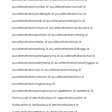
pusatkesehatansumbar.id
pusatkesehatansumsel.id
pusatkesehatanjawatengah.id
pusatkesehatanriau.id
pusatkesehatanjambi.id
pusatkesehatanbengkulu.id
pusatkesehatanmaluku.id
pusatkesehatanmalukuutara.id
pusatkesehatangorontalo.id
pusatkesehatansabang.id
pusatkesehatanmedan.id
pusatkesehatanbinjai.id
pusatkesehatanpadang.id
pusatkesehatanbukittinggi.id
pusatkesehatanpadangpanjang.id
pusatkesehatandumai.id
pusatkesehatanpalembang.id
pusatkesehatanlubuklinggau.id
pusatkesehatansolo.id
pusatkesehatanmalang.id
pusatkesehatanmataram.id
pusatkesehatanbima.id
pusatkesehatansingkawang.id
pusatkesehatanpalangkaraya.id
apotekerku.id
apotekmk.id
farmasiuad.id
pecintabudaya.id
ragambudayajatim.id
budayakita.id
senibudaya.id
penikmatbudaya.id
lumbungbudayadermaji.id
senibudayaislam.id