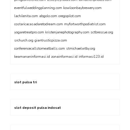
eventfulweddingplanning.com
kowloonbaybrewery.com
lachilenita.com
abgolo.com
oregopilot.com
costaricacasadaretodream.com
myfortworthpodiatrist.com
yogaretreatpro.com
kristenjanephotography.com
sctbrescue.org
srchurch.org
giantrusticpizza.com
conferencecallstomeatballs.com
stmichaelwtby.org
keamananinformasi.id
zonainformasi.id
informasi123.id
slot pulsa tri
slot deposit pulsa indosat