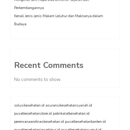
Perkembangannya
Kenali Jenis-jenis Makam Leluhur dan Maknanya dalam
Budaya
Recent Comments
No comments to show.
solusikesehatan.id
asuransikesehatansyariah.id
pusatkesehatanstore.id
pabrikalatkesehatan.id
perencanaandinaskesehatan.id
pusatkesehatanbanten.id
pusatkesehatanjawatimur.id
pusatkesehatansumut.id