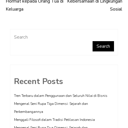
Hormat kepada Orang Tua di
Kebersamaan di Lingkungan
navigation
Keluarga
Sosial
Search
Search
Recent Posts
Tren Terbaru dalam Penggunaan dan Seluruh Nilai di Bisnis
Mengenal Seni Rupa Tiga Dimensi: Sejarah dan
Perkembangannya
Menggali Filosofi dalam Tradisi Petilasan Indonesia
Mengenal Seni Rupa Dua Dimensi: Sejarah dan