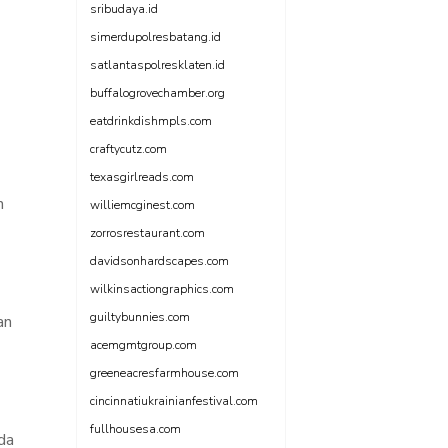
sribudaya.id
simerdupolresbatang.id
satlantaspolresklaten.id
buffalogrovechamber.org
eatdrinkdishmpls.com
craftycutz.com
texasgirlreads.com
n
williemcginest.com
zorrosrestaurant.com
davidsonhardscapes.com
wilkinsactiongraphics.com
guiltybunnies.com
an
acemgmtgroup.com
greeneacresfarmhouse.com
cincinnatiukrainianfestival.com
fullhousesa.com
da