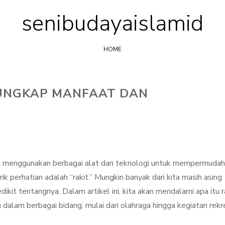
senibudayaislamid
Skip
to
content
HOME
GUNGKAP MANFAAT DAN
kali menggunakan berbagai alat dan teknologi untuk mempermudah
rik perhatian adalah “rakit.” Mungkin banyak dari kita masih asing
dikit tentangnya. Dalam artikel ini, kita akan mendalami apa itu r
alam berbagai bidang, mulai dari olahraga hingga kegiatan rekre