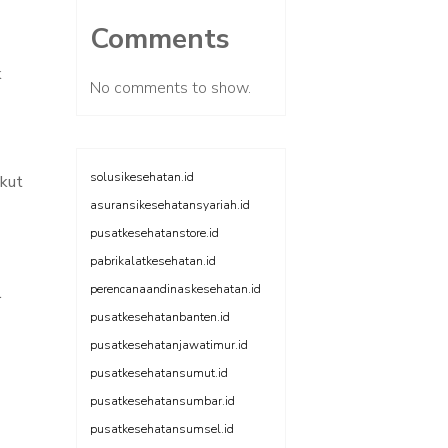
Comments
k
No comments to show.
solusikesehatan.id
gkut
asuransikesehatansyariah.id
pusatkesehatanstore.id
pabrikalatkesehatan.id
perencanaandinaskesehatan.id
r
pusatkesehatanbanten.id
pusatkesehatanjawatimur.id
pusatkesehatansumut.id
pusatkesehatansumbar.id
pusatkesehatansumsel.id