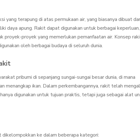
si yang terapung di atas permukaan air, yang biasanya dibuat dar
liki daya apung. Rakit dapat digunakan untuk berbagai keperluan,
untuk proyek-proyek yang memerlukan pemanfaatan air. Konsep raki
digunakan oleh berbagai budaya di seluruh dunia.
akit
arakat pribumi di sepanjang sungai-sungai besar dunia, di mana
an menangkap ikan. Dalam perkembangannya, rakit telah menga
k hanya digunakan untuk tujuan praktis, tetapi juga sebagai alat u
at dikelompokkan ke dalam beberapa kategori: