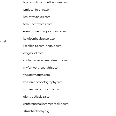
topfoodish.com
hello-trove.com
pmigconference.com
lesleyreynolds.com
tomulrichphotos.com
eventfulweddingplanning.com
kowloonbaybrewery.com
ting
lachilenita.com
abgolo.com
oregopilot.com
costaricacasadaretodream.com
myfortworthpodiatrist.com
.
yogaretreatpro.com
kristenjanephotography.com
sctbrescue.org
srchurch.org
giantrusticpizza.com
conferencecallstomeatballs.com
stmichaelwtby.org