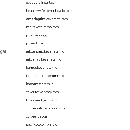
oyaguerefineart.com
healthywife.com
pbcvoice.com
amazingtimlocksmith.com
marrakechimmo.com
polresmanggaraitimur.id
polrestoba.id
gai
infotentangkesehatan.id
informasikesehatan.id
kamuskesehatan.id
farmasiapotekerumm.id
kabarmataram.id
cakelifeeveryday.com
beansandgreens.org
conservationsolutions.org
curbearth.com
pacificocolombia.org