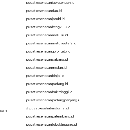
pusatkesehatanjawatengah.id
pusatkesehatanriau.id
pusatkesehatanjambi.id
pusatkesehatanbengkulu.id
a
pusatkesehatanmaluku.id
pusatkesehatanmalukuutara.id
pusatkesehatangorontalo.id
pusatkesehatansabang.id
pusatkesehatanmedan.id
pusatkesehatanbinjai.id
pusatkesehatanpadang.id
pusatkesehatanbukittinggi.id
pusatkesehatanpadangpanjang.i
d
pusatkesehatandumai.id
umum
pusatkesehatanpalembang.id
pusatkesehatanlubuklinggau.id