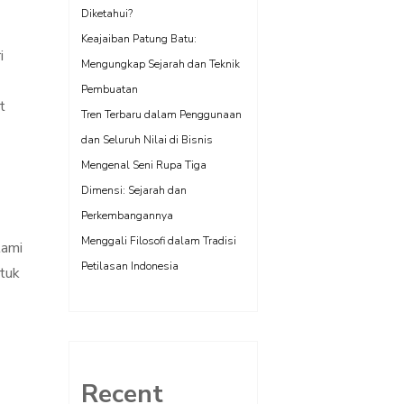
Diketahui?
Keajaiban Patung Batu:
i
Mengungkap Sejarah dan Teknik
Pembuatan
t
Tren Terbaru dalam Penggunaan
dan Seluruh Nilai di Bisnis
Mengenal Seni Rupa Tiga
Dimensi: Sejarah dan
Perkembangannya
Menggali Filosofi dalam Tradisi
lami
Petilasan Indonesia
ntuk
Recent