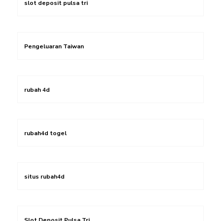
slot deposit pulsa tri
Pengeluaran Taiwan
rubah 4d
rubah4d togel
situs rubah4d
Slot Deposit Pulsa Tri