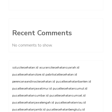
Recent Comments
No comments to show.
solusikesehatan.id
asuransikesehatansyariah.id
pusatkesehatanstore.id
pabrikalatkesehatan.id
perencanaandinaskesehatan.id
pusatkesehatanbanten.id
pusatkesehatanjawatimur.id
pusatkesehatansumut.id
pusatkesehatansumbar.id
pusatkesehatansumsel.id
pusatkesehatanjawatengah.id
pusatkesehatanriau.id
pusatkesehatanjambi.id
pusatkesehatanbengkulu.id