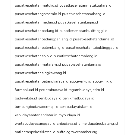
pusatkesehatanmaluku.id
pusatkesehatanmalukuutara.id
pusatkesehatangorontalo.id
pusatkesehatansabang.id
pusatkesehatanmedan.id
pusatkesehatanbinjai.id
pusatkesehatanpadang.id
pusatkesehatanbukittinggi.id
pusatkesehatanpadangpanjang.id
pusatkesehatandumai.id
pusatkesehatanpalembang.id
pusatkesehatanlubuklinggau.id
pusatkesehatansolo.id
pusatkesehatanmalang.id
pusatkesehatanmataram.id
pusatkesehatanbima.id
pusatkesehatansingkawang.id
pusatkesehatanpalangkaraya.id
apotekerku.id
apotekmk.id
farmasiuad.id
pecintabudaya.id
ragambudayajatim.id
budayakita.id
senibudaya.id
penikmatbudaya.id
lumbungbudayadermaji.id
senibudayaislam.id
kebudayaantanahdatar.id
mybudaya.id
wartabudayasanggau.id
sribudaya.id
simerdupolresbatang.id
satlantaspolresklaten.id
buffalogrovechamber.org