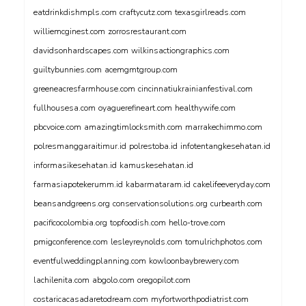
eatdrinkdishmpls.com
craftycutz.com
texasgirlreads.com
williemcginest.com
zorrosrestaurant.com
davidsonhardscapes.com
wilkinsactiongraphics.com
guiltybunnies.com
acemgmtgroup.com
greeneacresfarmhouse.com
cincinnatiukrainianfestival.com
fullhousesa.com
oyaguerefineart.com
healthywife.com
pbcvoice.com
amazingtimlocksmith.com
marrakechimmo.com
polresmanggaraitimur.id
polrestoba.id
infotentangkesehatan.id
informasikesehatan.id
kamuskesehatan.id
farmasiapotekerumm.id
kabarmataram.id
cakelifeeveryday.com
beansandgreens.org
conservationsolutions.org
curbearth.com
pacificocolombia.org
topfoodish.com
hello-trove.com
pmigconference.com
lesleyreynolds.com
tomulrichphotos.com
eventfulweddingplanning.com
kowloonbaybrewery.com
lachilenita.com
abgolo.com
oregopilot.com
costaricacasadaretodream.com
myfortworthpodiatrist.com