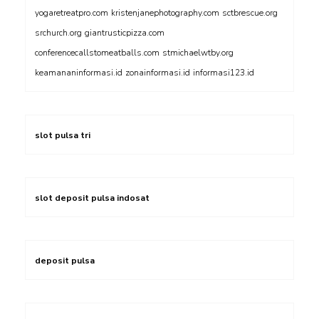
yogaretreatpro.com
kristenjanephotography.com
sctbrescue.org
srchurch.org
giantrusticpizza.com
conferencecallstomeatballs.com
stmichaelwtby.org
keamananinformasi.id
zonainformasi.id
informasi123.id
slot pulsa tri
slot deposit pulsa indosat
deposit pulsa