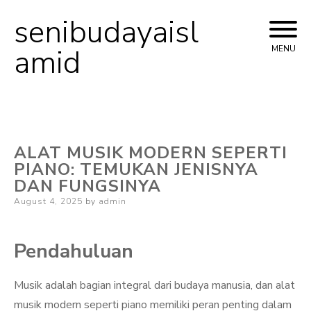
senibudayaisl
Skip
to
amid
MENU
content
ALAT MUSIK MODERN SEPERTI
PIANO: TEMUKAN JENISNYA
DAN FUNGSINYA
Posted
August 4, 2025
by
admin
on
Pendahuluan
Musik adalah bagian integral dari budaya manusia, dan alat
musik modern seperti piano memiliki peran penting dalam