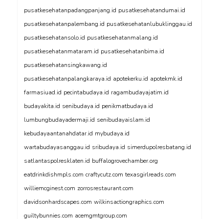
pusatkesehatanpadangpanjang.id
pusatkesehatandumai.id
pusatkesehatanpalembang.id
pusatkesehatanlubuklinggau.id
pusatkesehatansolo.id
pusatkesehatanmalang.id
pusatkesehatanmataram.id
pusatkesehatanbima.id
pusatkesehatansingkawang.id
pusatkesehatanpalangkaraya.id
apotekerku.id
apotekmk.id
farmasiuad.id
pecintabudaya.id
ragambudayajatim.id
budayakita.id
senibudaya.id
penikmatbudaya.id
lumbungbudayadermaji.id
senibudayaislam.id
kebudayaantanahdatar.id
mybudaya.id
wartabudayasanggau.id
sribudaya.id
simerdupolresbatang.id
satlantaspolresklaten.id
buffalogrovechamber.org
eatdrinkdishmpls.com
craftycutz.com
texasgirlreads.com
williemcginest.com
zorrosrestaurant.com
davidsonhardscapes.com
wilkinsactiongraphics.com
guiltybunnies.com
acemgmtgroup.com