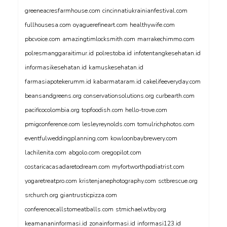
greeneacresfarmhouse.com
cincinnatiukrainianfestival.com
fullhousesa.com
oyaguerefineart.com
healthywife.com
pbcvoice.com
amazingtimlocksmith.com
marrakechimmo.com
polresmanggaraitimur.id
polrestoba.id
infotentangkesehatan.id
informasikesehatan.id
kamuskesehatan.id
farmasiapotekerumm.id
kabarmataram.id
cakelifeeveryday.com
beansandgreens.org
conservationsolutions.org
curbearth.com
pacificocolombia.org
topfoodish.com
hello-trove.com
pmigconference.com
lesleyreynolds.com
tomulrichphotos.com
eventfulweddingplanning.com
kowloonbaybrewery.com
lachilenita.com
abgolo.com
oregopilot.com
costaricacasadaretodream.com
myfortworthpodiatrist.com
yogaretreatpro.com
kristenjanephotography.com
sctbrescue.org
srchurch.org
giantrusticpizza.com
conferencecallstomeatballs.com
stmichaelwtby.org
keamananinformasi.id
zonainformasi.id
informasi123.id