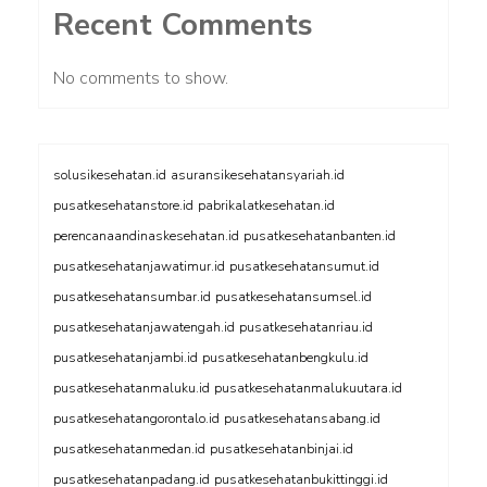
Recent Comments
No comments to show.
solusikesehatan.id
asuransikesehatansyariah.id
pusatkesehatanstore.id
pabrikalatkesehatan.id
perencanaandinaskesehatan.id
pusatkesehatanbanten.id
pusatkesehatanjawatimur.id
pusatkesehatansumut.id
pusatkesehatansumbar.id
pusatkesehatansumsel.id
pusatkesehatanjawatengah.id
pusatkesehatanriau.id
pusatkesehatanjambi.id
pusatkesehatanbengkulu.id
pusatkesehatanmaluku.id
pusatkesehatanmalukuutara.id
pusatkesehatangorontalo.id
pusatkesehatansabang.id
pusatkesehatanmedan.id
pusatkesehatanbinjai.id
pusatkesehatanpadang.id
pusatkesehatanbukittinggi.id