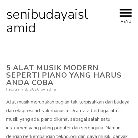
senibudayaisl
Skip
to
amid
MENU
content
5 ALAT MUSIK MODERN
SEPERTI PIANO YANG HARUS
ANDA COBA
Posted
February 8, 2026
by
admin
on
Alat musik merupakan bagian tak terpisahkan dari budaya
dan ekspresi artistik manusia. Di antara berbagai alat
musik yang ada, piano dikenal sebagai salah satu
instrumen yang paling populer dan serbaguna. Namun,
dengan perkembangan teknologi dan gaya musik, banyak