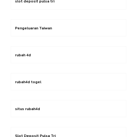
slot deposit pulsa tri
Pengeluaran Taiwan
rubah 4d
rubah4d togel
situs rubah4d
Slot Deposit Pulsa Tri