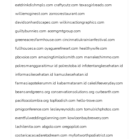
eatdrinkdishmpls.com
craftycutz.com
texasgirlreads.com
williemcginest.com
zorrosrestaurant.com
davidsonhardscapes.com
wilkinsactiongraphics.com
guiltybunnies.com
acemgmtgroup.com
greeneacresfarmhouse.com
cincinnatiukrainianfestival.com
fullhousesa.com
oyaguerefineart.com
healthywife.com
pbcvoice.com
amazingtimlocksmith.com
marrakechimmo.com
polresmanggaraitimur.id
polrestoba.id
infotentangkesehatan.id
informasikesehatan.id
kamuskesehatan.id
farmasiapotekerumm.id
kabarmataram.id
cakelifeeveryday.com
beansandgreens.org
conservationsolutions.org
curbearth.com
pacificocolombia.org
topfoodish.com
hello-trove.com
pmigconference.com
lesleyreynolds.com
tomulrichphotos.com
eventfulweddingplanning.com
kowloonbaybrewery.com
lachilenita.com
abgolo.com
oregopilot.com
costaricacasadaretodream.com
myfortworthpodiatrist.com