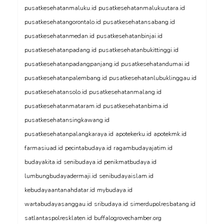
pusatkesehatanmaluku.id
pusatkesehatanmalukuutara.id
pusatkesehatangorontalo.id
pusatkesehatansabang.id
pusatkesehatanmedan.id
pusatkesehatanbinjai.id
pusatkesehatanpadang.id
pusatkesehatanbukittinggi.id
pusatkesehatanpadangpanjang.id
pusatkesehatandumai.id
pusatkesehatanpalembang.id
pusatkesehatanlubuklinggau.id
pusatkesehatansolo.id
pusatkesehatanmalang.id
pusatkesehatanmataram.id
pusatkesehatanbima.id
pusatkesehatansingkawang.id
pusatkesehatanpalangkaraya.id
apotekerku.id
apotekmk.id
farmasiuad.id
pecintabudaya.id
ragambudayajatim.id
budayakita.id
senibudaya.id
penikmatbudaya.id
lumbungbudayadermaji.id
senibudayaislam.id
kebudayaantanahdatar.id
mybudaya.id
wartabudayasanggau.id
sribudaya.id
simerdupolresbatang.id
satlantaspolresklaten.id
buffalogrovechamber.org