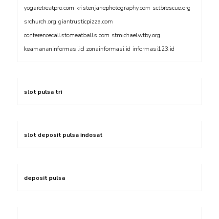
yogaretreatpro.com
kristenjanephotography.com
sctbrescue.org
srchurch.org
giantrusticpizza.com
conferencecallstomeatballs.com
stmichaelwtby.org
keamananinformasi.id
zonainformasi.id
informasi123.id
slot pulsa tri
slot deposit pulsa indosat
deposit pulsa