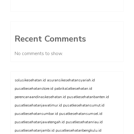
Recent Comments
No comments to show.
solusikesehatan.id
asuransikesehatansyariah.id
pusatkesehatanstore.id
pabrikalatkesehatan.id
perencanaandinaskesehatan.id
pusatkesehatanbanten.id
pusatkesehatanjawatimur.id
pusatkesehatansumut.id
pusatkesehatansumbar.id
pusatkesehatansumsel.id
pusatkesehatanjawatengah.id
pusatkesehatanriau.id
pusatkesehatanjambi.id
pusatkesehatanbengkulu.id