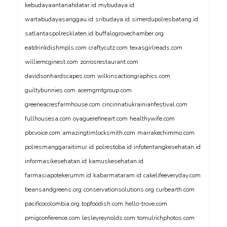
kebudayaantanahdatar.id
mybudaya.id
wartabudayasanggau.id
sribudaya.id
simerdupolresbatang.id
satlantaspolresklaten.id
buffalogrovechamber.org
eatdrinkdishmpls.com
craftycutz.com
texasgirlreads.com
williemcginest.com
zorrosrestaurant.com
davidsonhardscapes.com
wilkinsactiongraphics.com
guiltybunnies.com
acemgmtgroup.com
greeneacresfarmhouse.com
cincinnatiukrainianfestival.com
fullhousesa.com
oyaguerefineart.com
healthywife.com
pbcvoice.com
amazingtimlocksmith.com
marrakechimmo.com
polresmanggaraitimur.id
polrestoba.id
infotentangkesehatan.id
informasikesehatan.id
kamuskesehatan.id
farmasiapotekerumm.id
kabarmataram.id
cakelifeeveryday.com
beansandgreens.org
conservationsolutions.org
curbearth.com
pacificocolombia.org
topfoodish.com
hello-trove.com
pmigconference.com
lesleyreynolds.com
tomulrichphotos.com