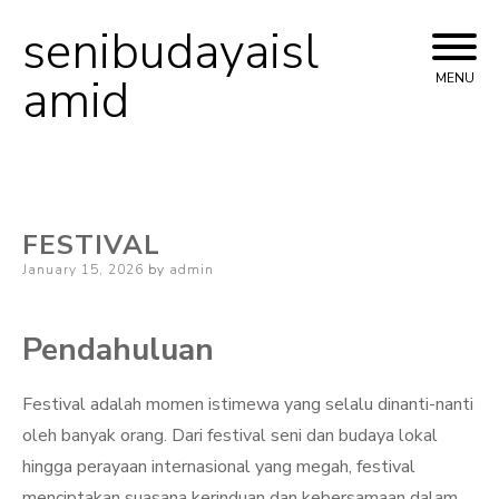
senibudayaisl
Skip
to
amid
MENU
content
FESTIVAL
Posted
January 15, 2026
by
admin
on
Pendahuluan
Festival adalah momen istimewa yang selalu dinanti-nanti
oleh banyak orang. Dari festival seni dan budaya lokal
hingga perayaan internasional yang megah, festival
menciptakan suasana kerinduan dan kebersamaan dalam