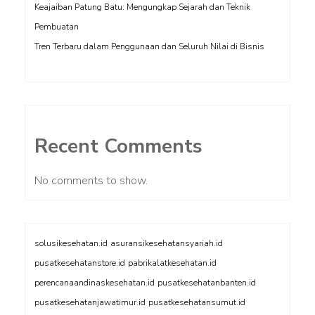
Keajaiban Patung Batu: Mengungkap Sejarah dan Teknik
Pembuatan
Tren Terbaru dalam Penggunaan dan Seluruh Nilai di Bisnis
Recent Comments
No comments to show.
solusikesehatan.id
asuransikesehatansyariah.id
pusatkesehatanstore.id
pabrikalatkesehatan.id
perencanaandinaskesehatan.id
pusatkesehatanbanten.id
pusatkesehatanjawatimur.id
pusatkesehatansumut.id