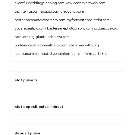
eventfulweddingplanning.com
kowloonbaybrewery.com
lachilenita.com
abgolo.com
oregopilot.com
costaricacasadaretodream.com
myfortworthpodiatrist.com
yogaretreatpro.com
kristenjanephotography.com
sctbrescue.org
srchurch.org
giantrusticpizza.com
conferencecallstomeatballs.com
stmichaelwtby.org
keamananinformasi.id
zonainformasi.id
informasi123.id
slot pulsa tri
slot deposit pulsa indosat
deposit pulsa