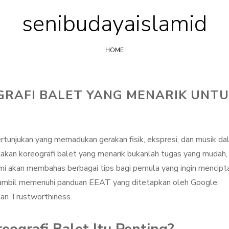
senibudayaislamid
Skip
to
content
HOME
GRAFI BALET YANG MENARIK UNT
rtunjukan yang memadukan gerakan fisik, ekspresi, dan musik d
akan koreografi balet yang menarik bukanlah tugas yang mudah,
kami akan membahas berbagai tips bagi pemula yang ingin mencipt
sambil memenuhi panduan EEAT yang ditetapkan oleh Google:
dan Trustworthiness.