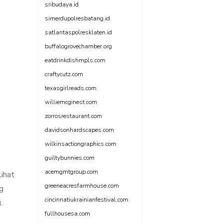
sribudaya.id
simerdupolresbatang.id
satlantaspolresklaten.id
buffalogrovechamber.org
eatdrinkdishmpls.com
craftycutz.com
texasgirlreads.com
williemcginest.com
zorrosrestaurant.com
davidsonhardscapes.com
wilkinsactiongraphics.com
guiltybunnies.com
acemgmtgroup.com
lihat
greeneacresfarmhouse.com
g
cincinnatiukrainianfestival.com
.
fullhousesa.com