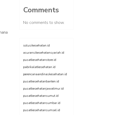
Comments
No comments to show.
imana
solusikesehatan.id
asuransikesehatansyariah.id
pusatkesehatanstore.id
pabrikalatkesehatan.id
perencanaandinaskesehatan.id
pusatkesehatanbanten.id
pusatkesehatanjawatimur.id
pusatkesehatansumut.id
pusatkesehatansumbar.id
pusatkesehatansumsel.id