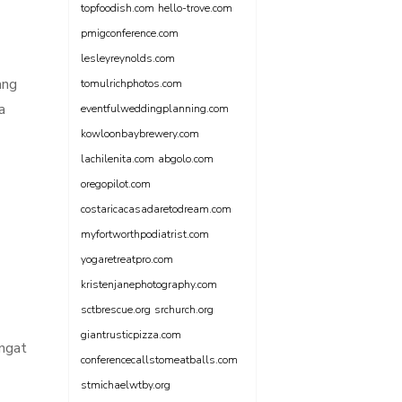
topfoodish.com
hello-trove.com
pmigconference.com
lesleyreynolds.com
ang
tomulrichphotos.com
a
eventfulweddingplanning.com
kowloonbaybrewery.com
lachilenita.com
abgolo.com
oregopilot.com
costaricacasadaretodream.com
myfortworthpodiatrist.com
yogaretreatpro.com
kristenjanephotography.com
sctbrescue.org
srchurch.org
giantrusticpizza.com
ngat
conferencecallstomeatballs.com
stmichaelwtby.org