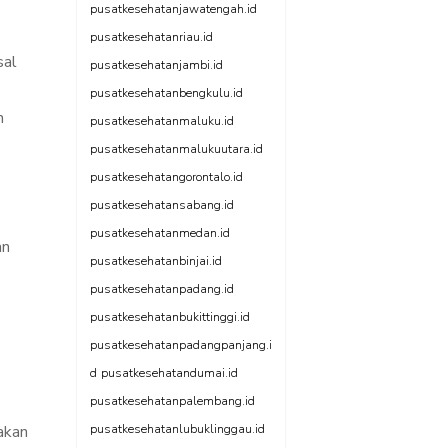
pusatkesehatanjawatengah.id
pusatkesehatanriau.id
sal
pusatkesehatanjambi.id
pusatkesehatanbengkulu.id
n
pusatkesehatanmaluku.id
pusatkesehatanmalukuutara.id
pusatkesehatangorontalo.id
pusatkesehatansabang.id
pusatkesehatanmedan.id
an
pusatkesehatanbinjai.id
pusatkesehatanpadang.id
pusatkesehatanbukittinggi.id
pusatkesehatanpadangpanjang.i
d
pusatkesehatandumai.id
pusatkesehatanpalembang.id
akan
pusatkesehatanlubuklinggau.id