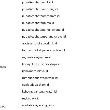
pusatkesehatansolo.id
pusatkesehatanmalang.id
pusatkesehatanmataram.id
pusatkesehatanbima.id
pusatkesehatansingkawang.id
pusatkesehatanpalangkaraya.id
apotekerku.id
apotekmk.id
farmasiuad.id
pecintabudaya.id
ragambudayajatim.id
budayakita.id
senibudaya.id
anya
penikmatbudaya.id
lumbungbudayadermaji.id
senibudayaislam.id
kebudayaantanahdatar.id
mybudaya.id
wartabudayasanggau.id
bagi