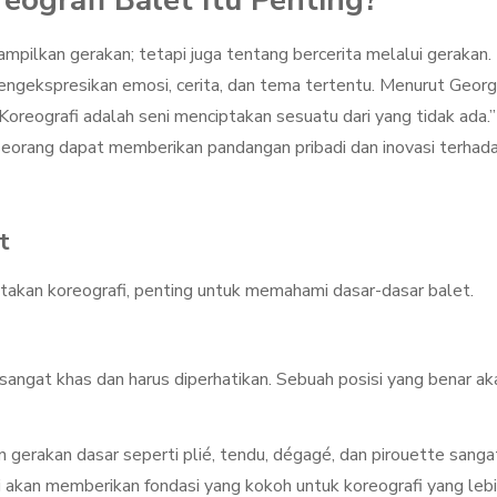
grafi Balet Itu Penting?
pilkan gerakan; tetapi juga tentang bercerita melalui gerakan.
mengekspresikan emosi, cerita, dan tema tertentu. Menurut Geor
Koreografi adalah seni menciptakan sesuatu dari yang tidak ada.”
seorang dapat memberikan pandangan pribadi dan inovasi terhad
t
akan koreografi, penting untuk memahami dasar-dasar balet.
 sangat khas dan harus diperhatikan. Sebuah posisi yang benar ak
an gerakan dasar seperti plié, tendu, dégagé, dan pirouette sanga
i akan memberikan fondasi yang kokoh untuk koreografi yang leb