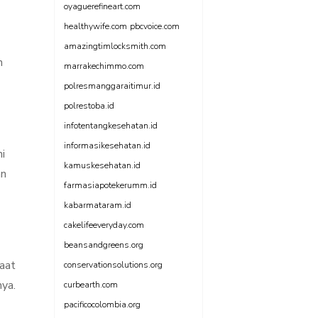
oyaguerefineart.com
healthywife.com
pbcvoice.com
amazingtimlocksmith.com
n
marrakechimmo.com
polresmanggaraitimur.id
polrestoba.id
infotentangkesehatan.id
informasikesehatan.id
i
kamuskesehatan.id
an
farmasiapotekerumm.id
kabarmataram.id
cakelifeeveryday.com
beansandgreens.org
saat
conservationsolutions.org
nya.
curbearth.com
pacificocolombia.org