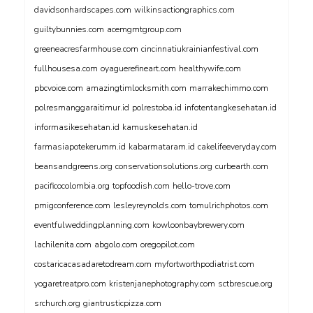
davidsonhardscapes.com
wilkinsactiongraphics.com
guiltybunnies.com
acemgmtgroup.com
greeneacresfarmhouse.com
cincinnatiukrainianfestival.com
fullhousesa.com
oyaguerefineart.com
healthywife.com
pbcvoice.com
amazingtimlocksmith.com
marrakechimmo.com
polresmanggaraitimur.id
polrestoba.id
infotentangkesehatan.id
informasikesehatan.id
kamuskesehatan.id
farmasiapotekerumm.id
kabarmataram.id
cakelifeeveryday.com
beansandgreens.org
conservationsolutions.org
curbearth.com
pacificocolombia.org
topfoodish.com
hello-trove.com
pmigconference.com
lesleyreynolds.com
tomulrichphotos.com
eventfulweddingplanning.com
kowloonbaybrewery.com
lachilenita.com
abgolo.com
oregopilot.com
costaricacasadaretodream.com
myfortworthpodiatrist.com
yogaretreatpro.com
kristenjanephotography.com
sctbrescue.org
srchurch.org
giantrusticpizza.com