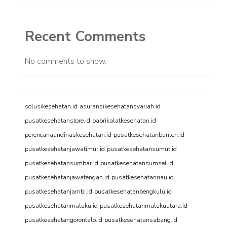
Recent Comments
No comments to show.
solusikesehatan.id
asuransikesehatansyariah.id
pusatkesehatanstore.id
pabrikalatkesehatan.id
perencanaandinaskesehatan.id
pusatkesehatanbanten.id
pusatkesehatanjawatimur.id
pusatkesehatansumut.id
pusatkesehatansumbar.id
pusatkesehatansumsel.id
pusatkesehatanjawatengah.id
pusatkesehatanriau.id
pusatkesehatanjambi.id
pusatkesehatanbengkulu.id
pusatkesehatanmaluku.id
pusatkesehatanmalukuutara.id
pusatkesehatangorontalo.id
pusatkesehatansabang.id