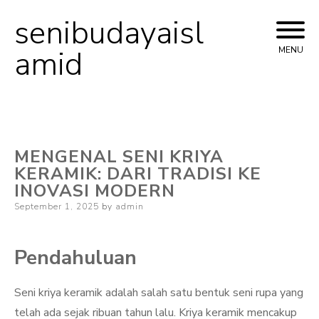
senibudayaisl
Skip
to
amid
MENU
content
MENGENAL SENI KRIYA
KERAMIK: DARI TRADISI KE
INOVASI MODERN
Posted
September 1, 2025
by
admin
on
Pendahuluan
Seni kriya keramik adalah salah satu bentuk seni rupa yang
telah ada sejak ribuan tahun lalu. Kriya keramik mencakup