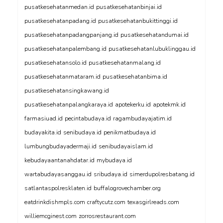
pusatkesehatanmedan.id
pusatkesehatanbinjai.id
pusatkesehatanpadang.id
pusatkesehatanbukittinggi.id
pusatkesehatanpadangpanjang.id
pusatkesehatandumai.id
pusatkesehatanpalembang.id
pusatkesehatanlubuklinggau.id
pusatkesehatansolo.id
pusatkesehatanmalang.id
pusatkesehatanmataram.id
pusatkesehatanbima.id
pusatkesehatansingkawang.id
pusatkesehatanpalangkaraya.id
apotekerku.id
apotekmk.id
farmasiuad.id
pecintabudaya.id
ragambudayajatim.id
budayakita.id
senibudaya.id
penikmatbudaya.id
lumbungbudayadermaji.id
senibudayaislam.id
kebudayaantanahdatar.id
mybudaya.id
wartabudayasanggau.id
sribudaya.id
simerdupolresbatang.id
satlantaspolresklaten.id
buffalogrovechamber.org
eatdrinkdishmpls.com
craftycutz.com
texasgirlreads.com
williemcginest.com
zorrosrestaurant.com