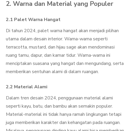
2. Warna dan Material yang Populer
2.1 Palet Warna Hangat
Di tahun 2024, palet warna hangat akan menjadi pilihan
utama dalam desain interior. Warna-warna seperti
terracotta, mustard, dan hijau sage akan mendominasi
ruang tamu, dapur, dan kamar tidur. Warna-warna ini
menciptakan suasana yang hangat dan mengundang, serta
memberikan sentuhan alami di dalam ruangan.
2.2 Material Alami
Dalam tren desain 2024, penggunaan material alami
seperti kayu, batu, dan bambu akan semakin populer.
Material-material ini tidak hanya ramah lingkungan tetapi
juga memberikan karakter dan kehangatan pada ruangan.
Misalnya, penggunaan dinding kayu alami bisa memberikan