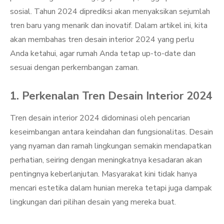
sosial. Tahun 2024 diprediksi akan menyaksikan sejumlah
tren baru yang menarik dan inovatif. Dalam artikel ini, kita
akan membahas tren desain interior 2024 yang perlu
Anda ketahui, agar rumah Anda tetap up-to-date dan
sesuai dengan perkembangan zaman.
1. Perkenalan Tren Desain Interior 2024
Tren desain interior 2024 didominasi oleh pencarian
keseimbangan antara keindahan dan fungsionalitas. Desain
yang nyaman dan ramah lingkungan semakin mendapatkan
perhatian, seiring dengan meningkatnya kesadaran akan
pentingnya keberlanjutan. Masyarakat kini tidak hanya
mencari estetika dalam hunian mereka tetapi juga dampak
lingkungan dari pilihan desain yang mereka buat.