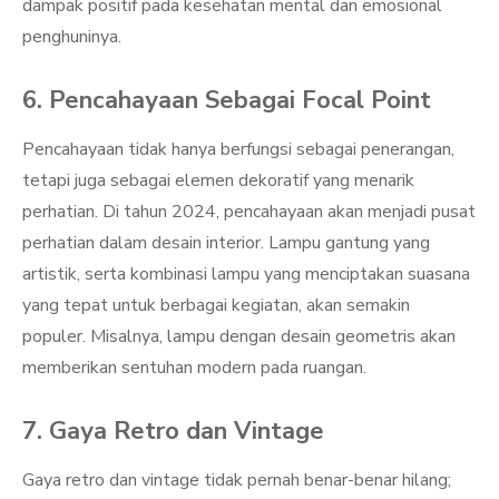
dampak positif pada kesehatan mental dan emosional
penghuninya.
6. Pencahayaan Sebagai Focal Point
Pencahayaan tidak hanya berfungsi sebagai penerangan,
tetapi juga sebagai elemen dekoratif yang menarik
perhatian. Di tahun 2024, pencahayaan akan menjadi pusat
perhatian dalam desain interior. Lampu gantung yang
artistik, serta kombinasi lampu yang menciptakan suasana
yang tepat untuk berbagai kegiatan, akan semakin
populer. Misalnya, lampu dengan desain geometris akan
memberikan sentuhan modern pada ruangan.
7. Gaya Retro dan Vintage
Gaya retro dan vintage tidak pernah benar-benar hilang;