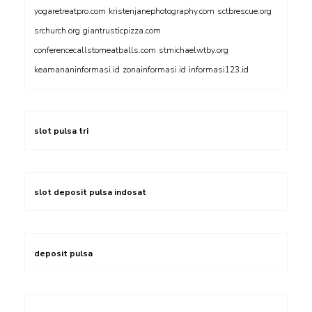
yogaretreatpro.com
kristenjanephotography.com
sctbrescue.org
srchurch.org
giantrusticpizza.com
conferencecallstomeatballs.com
stmichaelwtby.org
keamananinformasi.id
zonainformasi.id
informasi123.id
slot pulsa tri
slot deposit pulsa indosat
deposit pulsa