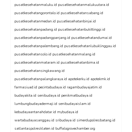
pusatkesehatanmaluku.id
pusatkesehatanmalukuutara.id
pusatkesehatangorontalo.id
pusatkesehatansabang.id
pusatkesehatanmedan.id
pusatkesehatanbinjai.id
pusatkesehatanpadang.id
pusatkesehatanbukittinggi.id
pusatkesehatanpadangpanjang.id
pusatkesehatandumai.id
pusatkesehatanpalembang.id
pusatkesehatanlubuklinggau.id
pusatkesehatansolo.id
pusatkesehatanmalang.id
pusatkesehatanmataram.id
pusatkesehatanbima.id
pusatkesehatansingkawang.id
pusatkesehatanpalangkaraya.id
apotekerku.id
apotekmk.id
farmasiuad.id
pecintabudaya.id
ragambudayajatim.id
budayakita.id
senibudaya.id
penikmatbudaya.id
lumbungbudayadermaji.id
senibudayaislam.id
kebudayaantanahdatar.id
mybudaya.id
wartabudayasanggau.id
sribudaya.id
simerdupolresbatang.id
satlantaspolresklaten.id
buffalogrovechamber.org