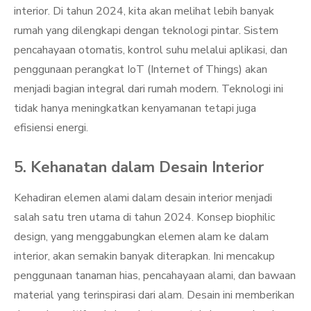
interior. Di tahun 2024, kita akan melihat lebih banyak
rumah yang dilengkapi dengan teknologi pintar. Sistem
pencahayaan otomatis, kontrol suhu melalui aplikasi, dan
penggunaan perangkat IoT (Internet of Things) akan
menjadi bagian integral dari rumah modern. Teknologi ini
tidak hanya meningkatkan kenyamanan tetapi juga
efisiensi energi.
5. Kehanatan dalam Desain Interior
Kehadiran elemen alami dalam desain interior menjadi
salah satu tren utama di tahun 2024. Konsep biophilic
design, yang menggabungkan elemen alam ke dalam
interior, akan semakin banyak diterapkan. Ini mencakup
penggunaan tanaman hias, pencahayaan alami, dan bawaan
material yang terinspirasi dari alam. Desain ini memberikan