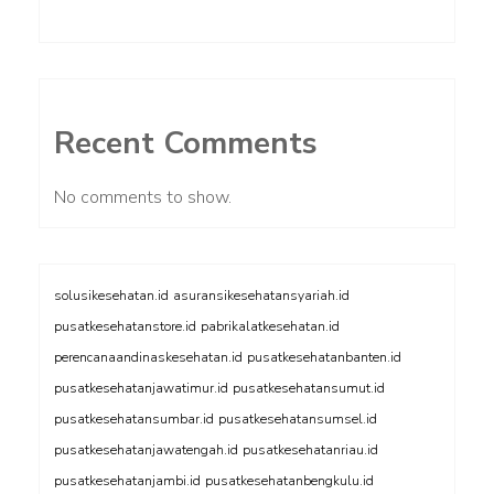
Recent Comments
No comments to show.
solusikesehatan.id
asuransikesehatansyariah.id
pusatkesehatanstore.id
pabrikalatkesehatan.id
perencanaandinaskesehatan.id
pusatkesehatanbanten.id
pusatkesehatanjawatimur.id
pusatkesehatansumut.id
pusatkesehatansumbar.id
pusatkesehatansumsel.id
pusatkesehatanjawatengah.id
pusatkesehatanriau.id
pusatkesehatanjambi.id
pusatkesehatanbengkulu.id