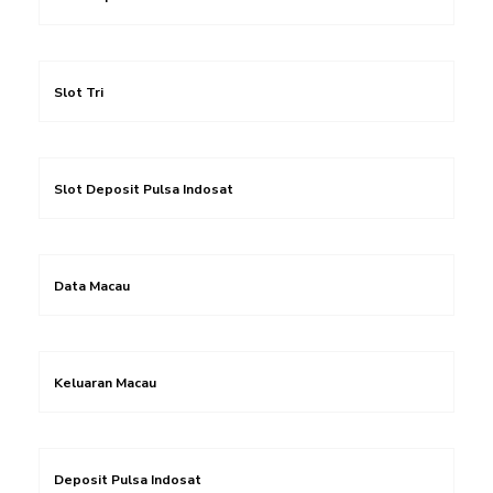
Slot Tri
Slot Deposit Pulsa Indosat
Data Macau
Keluaran Macau
Deposit Pulsa Indosat