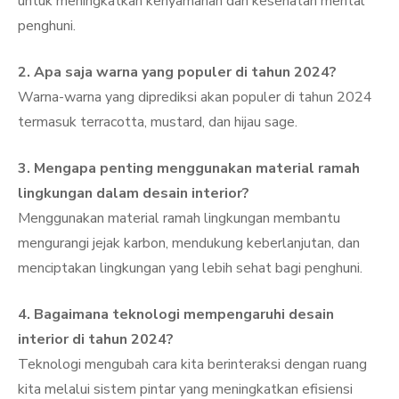
untuk meningkatkan kenyamanan dan kesehatan mental
penghuni.
2. Apa saja warna yang populer di tahun 2024?
Warna-warna yang diprediksi akan populer di tahun 2024
termasuk terracotta, mustard, dan hijau sage.
3. Mengapa penting menggunakan material ramah
lingkungan dalam desain interior?
Menggunakan material ramah lingkungan membantu
mengurangi jejak karbon, mendukung keberlanjutan, dan
menciptakan lingkungan yang lebih sehat bagi penghuni.
4. Bagaimana teknologi mempengaruhi desain
interior di tahun 2024?
Teknologi mengubah cara kita berinteraksi dengan ruang
kita melalui sistem pintar yang meningkatkan efisiensi