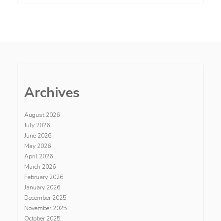
Archives
August 2026
July 2026
June 2026
May 2026
April 2026
March 2026
February 2026
January 2026
December 2025
November 2025
October 2025