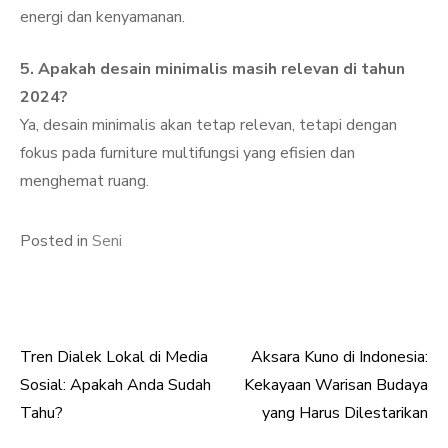
energi dan kenyamanan.
5. Apakah desain minimalis masih relevan di tahun
2024?
Ya, desain minimalis akan tetap relevan, tetapi dengan
fokus pada furniture multifungsi yang efisien dan
menghemat ruang.
Posted in
Seni
Tren Dialek Lokal di Media
Aksara Kuno di Indonesia:
Post
Sosial: Apakah Anda Sudah
Kekayaan Warisan Budaya
navigation
Tahu?
yang Harus Dilestarikan