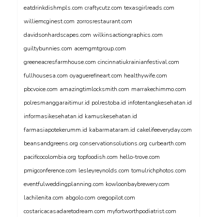
eatdrinkdishmpls.com
craftycutz.com
texasgirlreads.com
williemcginest.com
zorrosrestaurant.com
davidsonhardscapes.com
wilkinsactiongraphics.com
guiltybunnies.com
acemgmtgroup.com
greeneacresfarmhouse.com
cincinnatiukrainianfestival.com
fullhousesa.com
oyaguerefineart.com
healthywife.com
pbcvoice.com
amazingtimlocksmith.com
marrakechimmo.com
polresmanggaraitimur.id
polrestoba.id
infotentangkesehatan.id
informasikesehatan.id
kamuskesehatan.id
farmasiapotekerumm.id
kabarmataram.id
cakelifeeveryday.com
beansandgreens.org
conservationsolutions.org
curbearth.com
pacificocolombia.org
topfoodish.com
hello-trove.com
pmigconference.com
lesleyreynolds.com
tomulrichphotos.com
eventfulweddingplanning.com
kowloonbaybrewery.com
lachilenita.com
abgolo.com
oregopilot.com
costaricacasadaretodream.com
myfortworthpodiatrist.com