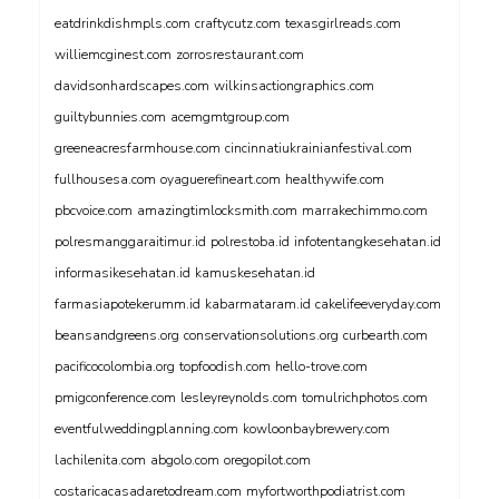
eatdrinkdishmpls.com
craftycutz.com
texasgirlreads.com
williemcginest.com
zorrosrestaurant.com
davidsonhardscapes.com
wilkinsactiongraphics.com
guiltybunnies.com
acemgmtgroup.com
greeneacresfarmhouse.com
cincinnatiukrainianfestival.com
fullhousesa.com
oyaguerefineart.com
healthywife.com
pbcvoice.com
amazingtimlocksmith.com
marrakechimmo.com
polresmanggaraitimur.id
polrestoba.id
infotentangkesehatan.id
informasikesehatan.id
kamuskesehatan.id
farmasiapotekerumm.id
kabarmataram.id
cakelifeeveryday.com
beansandgreens.org
conservationsolutions.org
curbearth.com
pacificocolombia.org
topfoodish.com
hello-trove.com
pmigconference.com
lesleyreynolds.com
tomulrichphotos.com
eventfulweddingplanning.com
kowloonbaybrewery.com
lachilenita.com
abgolo.com
oregopilot.com
costaricacasadaretodream.com
myfortworthpodiatrist.com