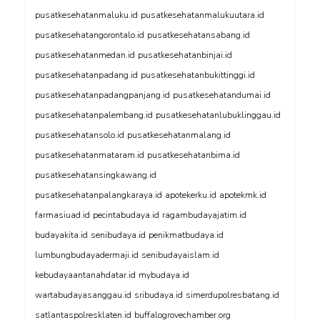
pusatkesehatanmaluku.id
pusatkesehatanmalukuutara.id
pusatkesehatangorontalo.id
pusatkesehatansabang.id
pusatkesehatanmedan.id
pusatkesehatanbinjai.id
pusatkesehatanpadang.id
pusatkesehatanbukittinggi.id
pusatkesehatanpadangpanjang.id
pusatkesehatandumai.id
pusatkesehatanpalembang.id
pusatkesehatanlubuklinggau.id
pusatkesehatansolo.id
pusatkesehatanmalang.id
pusatkesehatanmataram.id
pusatkesehatanbima.id
pusatkesehatansingkawang.id
pusatkesehatanpalangkaraya.id
apotekerku.id
apotekmk.id
farmasiuad.id
pecintabudaya.id
ragambudayajatim.id
budayakita.id
senibudaya.id
penikmatbudaya.id
lumbungbudayadermaji.id
senibudayaislam.id
kebudayaantanahdatar.id
mybudaya.id
wartabudayasanggau.id
sribudaya.id
simerdupolresbatang.id
satlantaspolresklaten.id
buffalogrovechamber.org