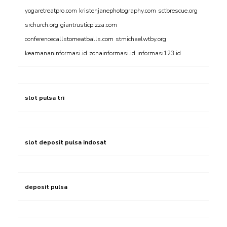
yogaretreatpro.com
kristenjanephotography.com
sctbrescue.org
srchurch.org
giantrusticpizza.com
conferencecallstomeatballs.com
stmichaelwtby.org
keamananinformasi.id
zonainformasi.id
informasi123.id
slot pulsa tri
slot deposit pulsa indosat
deposit pulsa