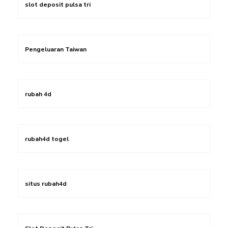
slot deposit pulsa tri
Pengeluaran Taiwan
rubah 4d
rubah4d togel
situs rubah4d