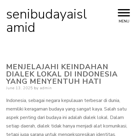
senibudayaisl
Skip
to
amid
MENU
content
MENJELAJAHI KEINDAHAN
DIALEK LOKAL DI INDONESIA
YANG MENYENTUH HATI
Posted
June 13, 2025
by
admin
on
Indonesia, sebagai negara kepulauan terbesar di dunia,
memiliki keragaman budaya yang sangat kaya. Salah satu
aspek penting dari budaya ini adalah dialek lokal. Dalam
setiap daerah, dialek tidak hanya menjadi alat komunikasi,
tetapi juga sarana untuk mengekspresikan identitas,