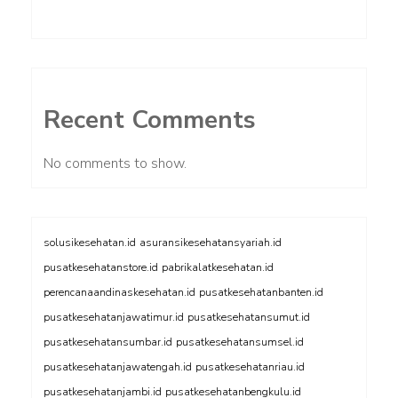
Recent Comments
No comments to show.
solusikesehatan.id
asuransikesehatansyariah.id
pusatkesehatanstore.id
pabrikalatkesehatan.id
perencanaandinaskesehatan.id
pusatkesehatanbanten.id
pusatkesehatanjawatimur.id
pusatkesehatansumut.id
pusatkesehatansumbar.id
pusatkesehatansumsel.id
pusatkesehatanjawatengah.id
pusatkesehatanriau.id
pusatkesehatanjambi.id
pusatkesehatanbengkulu.id