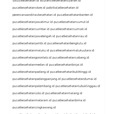
solusikesehatan.id
asuransikesehatansyariah.id
pusatkesehatanstore.id
pabrikalatkesehatan.id
perencanaandinaskesehatan.id
pusatkesehatanbanten.id
pusatkesehatanjawatimur.id
pusatkesehatansumut.id
pusatkesehatansumbar.id
pusatkesehatansumsel.id
pusatkesehatanjawatengah.id
pusatkesehatanriau.id
pusatkesehatanjambi.id
pusatkesehatanbengkulu.id
pusatkesehatanmaluku.id
pusatkesehatanmalukuutara.id
pusatkesehatangorontalo.id
pusatkesehatansabang.id
pusatkesehatanmedan.id
pusatkesehatanbinjai.id
pusatkesehatanpadang.id
pusatkesehatanbukittinggi.id
pusatkesehatanpadangpanjang.id
pusatkesehatandumai.id
pusatkesehatanpalembang.id
pusatkesehatanlubuklinggau.id
pusatkesehatansolo.id
pusatkesehatanmalang.id
pusatkesehatanmataram.id
pusatkesehatanbima.id
pusatkesehatansingkawang.id