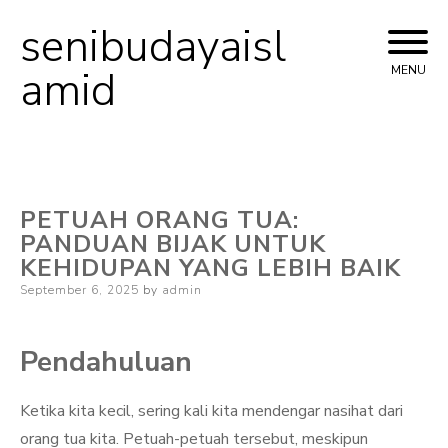
senibudayaisl
Skip
to
amid
MENU
content
PETUAH ORANG TUA:
PANDUAN BIJAK UNTUK
KEHIDUPAN YANG LEBIH BAIK
Posted
September 6, 2025
by
admin
on
Pendahuluan
Ketika kita kecil, sering kali kita mendengar nasihat dari
orang tua kita. Petuah-petuah tersebut, meskipun