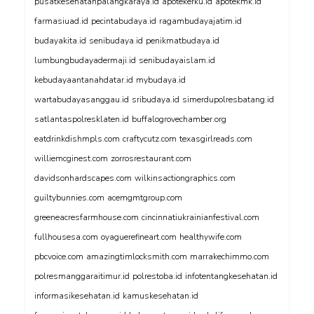
pusatkesehatanpalangkaraya.id
apotekerku.id
apotekmk.id
farmasiuad.id
pecintabudaya.id
ragambudayajatim.id
budayakita.id
senibudaya.id
penikmatbudaya.id
lumbungbudayadermaji.id
senibudayaislam.id
kebudayaantanahdatar.id
mybudaya.id
wartabudayasanggau.id
sribudaya.id
simerdupolresbatang.id
satlantaspolresklaten.id
buffalogrovechamber.org
eatdrinkdishmpls.com
craftycutz.com
texasgirlreads.com
williemcginest.com
zorrosrestaurant.com
davidsonhardscapes.com
wilkinsactiongraphics.com
guiltybunnies.com
acemgmtgroup.com
greeneacresfarmhouse.com
cincinnatiukrainianfestival.com
fullhousesa.com
oyaguerefineart.com
healthywife.com
pbcvoice.com
amazingtimlocksmith.com
marrakechimmo.com
polresmanggaraitimur.id
polrestoba.id
infotentangkesehatan.id
informasikesehatan.id
kamuskesehatan.id