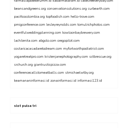
farmasiapotekerumm.id
kabarmataram.id
cakelifeeveryday.com
beansandgreens.org
conservationsolutions.org
curbearth.com
pacificocolombia.org
topfoodish.com
hello-trove.com
pmigconference.com
lesleyreynolds.com
tomulrichphotos.com
eventfulweddingplanning.com
kowloonbaybrewery.com
lachilenita.com
abgolo.com
oregopilot.com
costaricacasadaretodream.com
myfortworthpodiatrist.com
yogaretreatpro.com
kristenjanephotography.com
sctbrescue.org
srchurch.org
giantrusticpizza.com
conferencecallstomeatballs.com
stmichaelwtby.org
keamananinformasi.id
zonainformasi.id
informasi123.id
slot pulsa tri