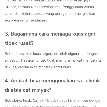
Tentu! Cat akrilik sangat cocok untuk berbagai gaya
lukisan, termasuk ekspresionisme. Penggunaan warna
cerah dan teknik aplikasi yang beragam memungkinkan
ekspresi yang mendalam.
3. Bagaimana cara menjaga kuas agar
tidak rusak?
Selalu bersihkan kuas segera setelah digunakan dengan
air sabun. Pastikan untuk tidak membiarkan cat mengering
di kuas, karena akan merusak serat kuas.
4. Apakah bisa menggunakan cat akrilik
di atas cat minyak?
Sebaiknya tidak. Cat akrilik tidak dapat menempel dengan