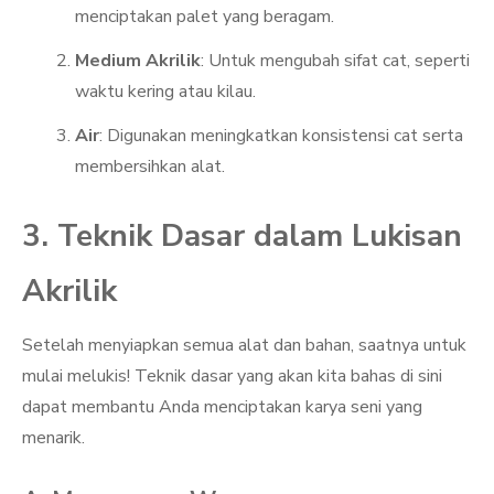
menciptakan palet yang beragam.
Medium Akrilik
: Untuk mengubah sifat cat, seperti
waktu kering atau kilau.
Air
: Digunakan meningkatkan konsistensi cat serta
membersihkan alat.
3. Teknik Dasar dalam Lukisan
Akrilik
Setelah menyiapkan semua alat dan bahan, saatnya untuk
mulai melukis! Teknik dasar yang akan kita bahas di sini
dapat membantu Anda menciptakan karya seni yang
menarik.