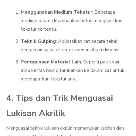
Menggunakan Medium Tekstur
: Beberapa
medium dapat ditambahkan untuk menghasilkan
tekstur tertentu.
Teknik Gulping
: Aplikasikan cat secara tebal
dengan pisau palet untuk menonjolkan dimensi.
Penggunaan Material Lain
: Seperti pasir, kain,
atau kertas bisa ditambahkan ke dalam cat untuk
mendapatkan tekstur unik.
4. Tips dan Trik Menguasai
Lukisan Akrilik
Menguasai teknik lukisan akrilik memerlukan latihan dan