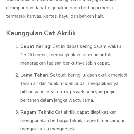
dicampur dan dapat digunakan pada berbagai media,
termasuk kanvas, kertas, kayu, dan bahkan kain.
Keunggulan Cat Akrilik
Cepat Kering
: Cat ini dapat kering dalam waktu
15-30 menit, memungkinkan seniman untuk
menerapkan lapisan berikutnya lebih cepat.
Lama Tahan
: Setelah kering, lukisan akrilik menjadi
tahan air dan tidak mudah pudar, menjadikannya
pilihan yang ideal untuk proyek seni yang ingin
bertahan dalam jangka waktu lama.
Ragam Teknik
: Cat akrilik dapat diaplikasikan
menggunakan berbagai teknik, seperti mencampur,
mengairi, atau menggesek.