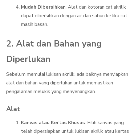
Mudah Dibersihkan
: Alat dan kotoran cat akrilik
dapat dibersihkan dengan air dan sabun ketika cat
masih basah.
2. Alat dan Bahan yang
Diperlukan
Sebelum memulai lukisan akrilik, ada baiknya menyiapkan
alat dan bahan yang diperlukan untuk memastikan
pengalaman melukis yang menyenangkan.
Alat
Kanvas atau Kertas Khusus
: Pilih kanvas yang
telah dipersiapkan untuk lukisan akrilik atau kertas