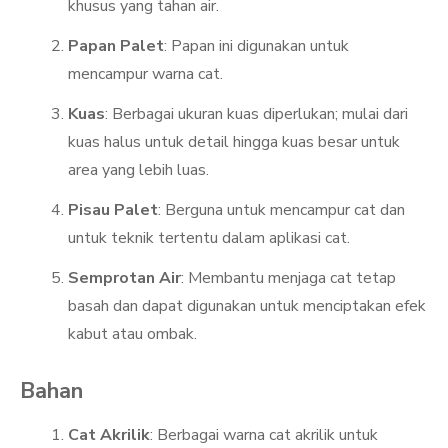
khusus yang tahan air.
Papan Palet
: Papan ini digunakan untuk
mencampur warna cat.
Kuas
: Berbagai ukuran kuas diperlukan; mulai dari
kuas halus untuk detail hingga kuas besar untuk
area yang lebih luas.
Pisau Palet
: Berguna untuk mencampur cat dan
untuk teknik tertentu dalam aplikasi cat.
Semprotan Air
: Membantu menjaga cat tetap
basah dan dapat digunakan untuk menciptakan efek
kabut atau ombak.
Bahan
Cat Akrilik
: Berbagai warna cat akrilik untuk