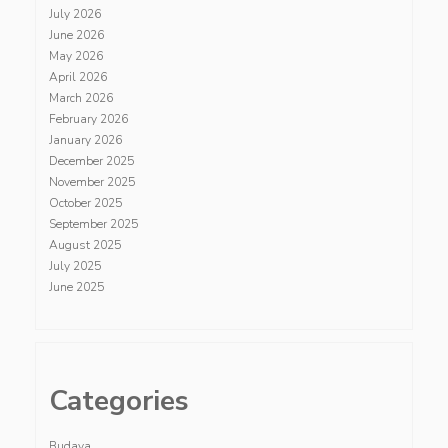
July 2026
June 2026
May 2026
April 2026
March 2026
February 2026
January 2026
December 2025
November 2025
October 2025
September 2025
August 2025
July 2025
June 2025
Categories
Budaya