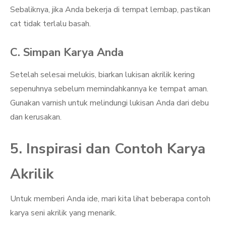
Sebaliknya, jika Anda bekerja di tempat lembap, pastikan
cat tidak terlalu basah.
C. Simpan Karya Anda
Setelah selesai melukis, biarkan lukisan akrilik kering
sepenuhnya sebelum memindahkannya ke tempat aman.
Gunakan varnish untuk melindungi lukisan Anda dari debu
dan kerusakan.
5. Inspirasi dan Contoh Karya
Akrilik
Untuk memberi Anda ide, mari kita lihat beberapa contoh
karya seni akrilik yang menarik.