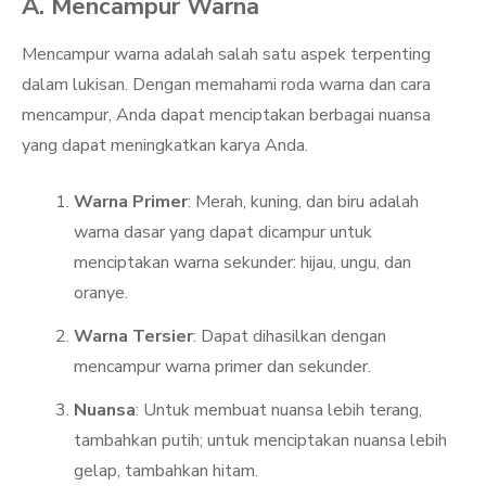
A. Mencampur Warna
Mencampur warna adalah salah satu aspek terpenting
dalam lukisan. Dengan memahami roda warna dan cara
mencampur, Anda dapat menciptakan berbagai nuansa
yang dapat meningkatkan karya Anda.
Warna Primer
: Merah, kuning, dan biru adalah
warna dasar yang dapat dicampur untuk
menciptakan warna sekunder: hijau, ungu, dan
oranye.
Warna Tersier
: Dapat dihasilkan dengan
mencampur warna primer dan sekunder.
Nuansa
: Untuk membuat nuansa lebih terang,
tambahkan putih; untuk menciptakan nuansa lebih
gelap, tambahkan hitam.