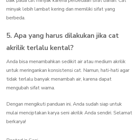
baik pada cat minyak karena perbedaan sifat bahan. Cat
minyak lebih lambat kering dan memiliki sifat yang
berbeda.
5. Apa yang harus dilakukan jika cat
akrilik terlalu kental?
Anda bisa menambahkan sedikit air atau medium akrilik
untuk meringankan konsistensi cat. Namun, hati-hati agar
tidak terlalu banyak menambah air, karena dapat
mengubah sifat warna.
Dengan mengikuti panduan ini, Anda sudah siap untuk
mulai menciptakan karya seni akrilik Anda sendiri. Selamat
berkarya!