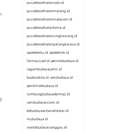
pusatkesehatansolo.id
pusatkesehatanmalang.id
k
pusatkesehatanmataram.id
.
pusatkesehatanbima.id
pusatkesehatansingkawang.id
pusatkesehatanpalangkaraya.id
apotekerku.id
apotekmk.id
farmasiuad.id
pecintabudaya.id
ragambudayajatim.id
budayakita.id
senibudaya.id
penikmatbudaya.id
lumbungbudayadermaji.id
g
senibudayaislam.id
kebudayaantanahdatar.id
mybudaya.id
wartabudayasanggau.id