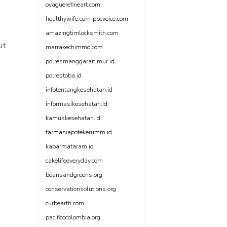
oyaguerefineart.com
healthywife.com
pbcvoice.com
amazingtimlocksmith.com
ut
marrakechimmo.com
polresmanggaraitimur.id
polrestoba.id
infotentangkesehatan.id
informasikesehatan.id
kamuskesehatan.id
farmasiapotekerumm.id
kabarmataram.id
cakelifeeveryday.com
beansandgreens.org
conservationsolutions.org
curbearth.com
pacificocolombia.org