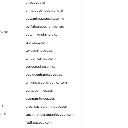
sribudaya.id
simerdupolresbatang.id
satlantaspolresklaten.id
buffalogrovechamber.org
makna
eatdrinkdishmpls.com
craftycutz.com
texasgirlreads.com
williemcginest.com
zorrosrestaurant.com
n
davidsonhardscapes.com
wilkinsactiongraphics.com
guiltybunnies.com
acemgmtgroup.com
ti
greeneacresfarmhouse.com
alam
cincinnatiukrainianfestival.com
fullhousesa.com