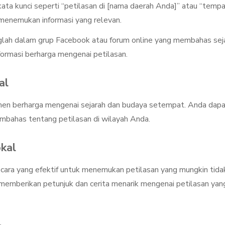
 kata kunci seperti “petilasan di [nama daerah Anda]” atau “temp
 menemukan informasi yang relevan.
glah dalam grup Facebook atau forum online yang membahas sej
formasi berharga mengenai petilasan.
al
men berharga mengenai sejarah dan budaya setempat. Anda dap
embahas tentang petilasan di wilayah Anda.
kal
cara yang efektif untuk menemukan petilasan yang mungkin tida
memberikan petunjuk dan cerita menarik mengenai petilasan yan