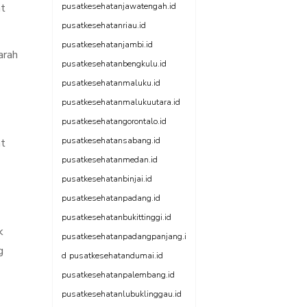
at
pusatkesehatanjawatengah.id
pusatkesehatanriau.id
pusatkesehatanjambi.id
arah
pusatkesehatanbengkulu.id
pusatkesehatanmaluku.id
pusatkesehatanmalukuutara.id
pusatkesehatangorontalo.id
pusatkesehatansabang.id
at
pusatkesehatanmedan.id
pusatkesehatanbinjai.id
pusatkesehatanpadang.id
pusatkesehatanbukittinggi.id
k
pusatkesehatanpadangpanjang.i
g
d
pusatkesehatandumai.id
pusatkesehatanpalembang.id
pusatkesehatanlubuklinggau.id