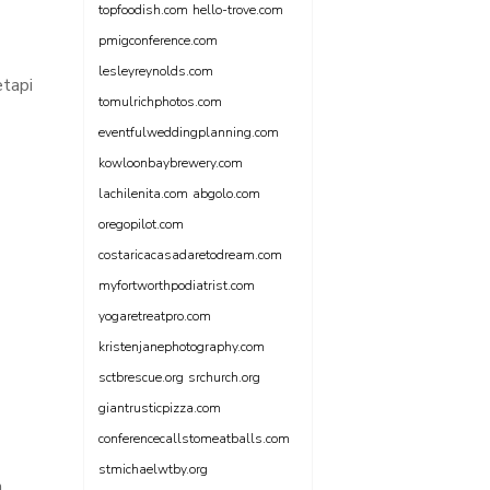
topfoodish.com
hello-trove.com
pmigconference.com
lesleyreynolds.com
etapi
tomulrichphotos.com
eventfulweddingplanning.com
kowloonbaybrewery.com
lachilenita.com
abgolo.com
oregopilot.com
costaricacasadaretodream.com
myfortworthpodiatrist.com
yogaretreatpro.com
kristenjanephotography.com
sctbrescue.org
srchurch.org
giantrusticpizza.com
conferencecallstomeatballs.com
stmichaelwtby.org
n