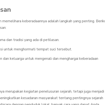
asan
 memelihara keberadaannya adalah langkah yang penting. Berik
san:
rama dan tradisi yang ada di petilasan.
kasi untuk menghormati tempat suci tersebut.
an dan keluarga untuk mengenali dan menghargai keberadaan
nya merupakan kegiatan penelusuran sejarah, tetapi juga menjadi
eningkatkan kesadaran masyarakat tentang pentingnya sejarah
berbicara dengan penduduk lokal, banyak cara yang dapat Anda