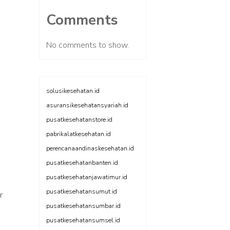
Comments
No comments to show.
solusikesehatan.id
asuransikesehatansyariah.id
pusatkesehatanstore.id
pabrikalatkesehatan.id
perencanaandinaskesehatan.id
pusatkesehatanbanten.id
pusatkesehatanjawatimur.id
pusatkesehatansumut.id
r
pusatkesehatansumbar.id
pusatkesehatansumsel.id