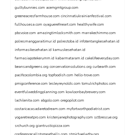
guiltybunnies.com
acemgmtgroup.com
greeneacresfarmhouse.com
cincinnatiukrainianfestival.com
fullhousesa.com
oyaguerefineart.com
healthywife.com
pbcvoice.com
amazingtimlocksmith.com
marrakechimmo.com
polresmanggaraitimur.id
polrestoba.id
infotentangkesehatan.id
informasikesehatan.id
kamuskesehatan.id
farmasiapotekerumm.id
kabarmataram.id
cakelifeeveryday.com
beansandgreens.org
conservationsolutions.org
curbearth.com
pacificocolombia.org
topfoodish.com
hello-trove.com
pmigconference.com
lesleyreynolds.com
tomulrichphotos.com
eventfulweddingplanning.com
kowloonbaybrewery.com
lachilenita.com
abgolo.com
oregopilot.com
costaricacasadaretodream.com
myfortworthpodiatrist.com
yogaretreatpro.com
kristenjanephotography.com
sctbrescue.org
srchurch.org
giantrusticpizza.com
conferencecallstomeatballs.com
stmichaelwtby.org