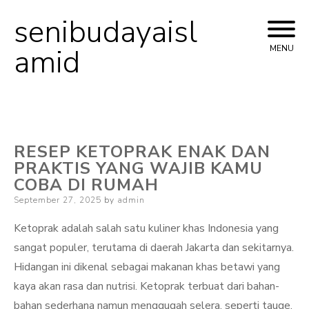
senibudayaisl
Skip
to
amid
MENU
content
RESEP KETOPRAK ENAK DAN
PRAKTIS YANG WAJIB KAMU
COBA DI RUMAH
Posted
September 27, 2025
by
admin
on
Ketoprak adalah salah satu kuliner khas Indonesia yang
sangat populer, terutama di daerah Jakarta dan sekitarnya.
Hidangan ini dikenal sebagai makanan khas betawi yang
kaya akan rasa dan nutrisi. Ketoprak terbuat dari bahan-
bahan sederhana namun menggugah selera, seperti tauge,