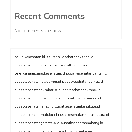
Recent Comments
No comments to show.
solusikesehatan.id
asuransikesehatansyariah.id
pusatkesehatanstore.id
pabrikalatkesehatan.id
perencanaandinaskesehatan.id
pusatkesehatanbanten.id
pusatkesehatanjawatimur.id
pusatkesehatansumut.id
pusatkesehatansumbar.id
pusatkesehatansumsel.id
pusatkesehatanjawatengah.id
pusatkesehatanriau.id
pusatkesehatanjambi.id
pusatkesehatanbengkulu.id
pusatkesehatanmaluku.id
pusatkesehatanmalukuutara.id
pusatkesehatangorontalo.id
pusatkesehatansabang.id
pusatkesehatanmedan.id
pusatkesehatanbinjai.id