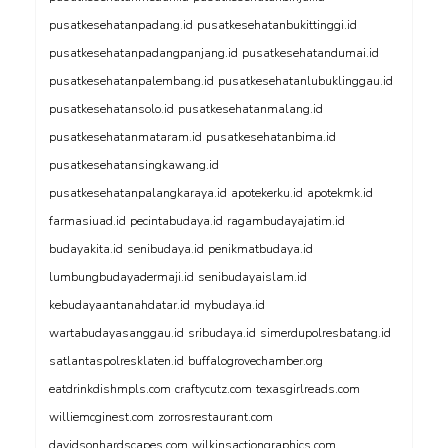
pusatkesehatanpadang.id
pusatkesehatanbukittinggi.id
pusatkesehatanpadangpanjang.id
pusatkesehatandumai.id
pusatkesehatanpalembang.id
pusatkesehatanlubuklinggau.id
pusatkesehatansolo.id
pusatkesehatanmalang.id
pusatkesehatanmataram.id
pusatkesehatanbima.id
pusatkesehatansingkawang.id
pusatkesehatanpalangkaraya.id
apotekerku.id
apotekmk.id
farmasiuad.id
pecintabudaya.id
ragambudayajatim.id
budayakita.id
senibudaya.id
penikmatbudaya.id
lumbungbudayadermaji.id
senibudayaislam.id
kebudayaantanahdatar.id
mybudaya.id
wartabudayasanggau.id
sribudaya.id
simerdupolresbatang.id
satlantaspolresklaten.id
buffalogrovechamber.org
eatdrinkdishmpls.com
craftycutz.com
texasgirlreads.com
williemcginest.com
zorrosrestaurant.com
davidsonhardscapes.com
wilkinsactiongraphics.com