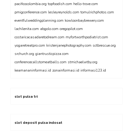
pacificocolombia.org
topfoodish.com
hello-trove.com
pmigconference.com
lesleyreynolds.com
tomulrichphotos.com
eventfulweddingplanning.com
kowloonbaybrewery.com
lachilenita.com
abgolo.com
oregopilot.com
costaricacasadaretodream.com
myfortworthpodiatrist.com
yogaretreatpro.com
kristenjanephotography.com
sctbrescue.org
srchurch.org
giantrusticpizza.com
conferencecallstomeatballs.com
stmichaelwtby.org
keamananinformasi.id
zonainformasi.id
informasi123.id
slot pulsa tri
slot deposit pulsa indosat