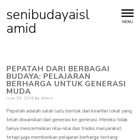
senibudayaisl
Skip
to
amid
MENU
content
PEPATAH DARI BERBAGAI
BUDAYA: PELAJARAN
BERHARGA UNTUK GENERASI
MUDA
Posted
June 28, 2026
by
admin
on
Pepatah adalah salah satu bentuk dari kearifan lokal yang
telah diwariskan dari generasi ke generasi. Mereka tidak
hanya mencerminkan nilai-nilai dan tradisi masyarakat,
tetapi juga memberikan pelajaran berharga tentang