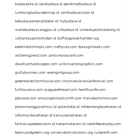
budayakita.id
senibudaya.id
penikmatbudaya.id
lumbungbudayadermaji.id
senibudayaislam.id
kebudayaantanahdatar.id
mybudaya.id
wartabudayasanggau.id
sribudaya.id
simerdupolresbatang.id
satlantaspolresklaten.id
buffalogrovechamber.org
eatdrinkdishmpls.com
craftycutz.com
texasgirlreads.com
williemcginest.com
zorrosrestaurant.com
davidsonhardscapes.com
wilkinsactiongraphics.com
guiltybunnies.com
acemgmtgroup.com
greeneacresfarmhouse.com
cincinnatiukrainianfestival.com
fullhousesa.com
oyaguerefineart.com
healthywife.com
pbcvoice.com
amazingtimlocksmith.com
marrakechimmo.com
polresmanggaraitimur.id
polrestoba.id
infotentangkesehatan.id
informasikesehatan.id
kamuskesehatan.id
farmasiapotekerumm.id
kabarmataram.id
cakelifeeveryday.com
beansandgreens.org
conservationsolutions.org
curbearth.com