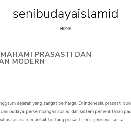
senibudayaislamid
Skip
to
content
HOME
MAHAMI PRASASTI DAN
MAN MODERN
ggalan sejarah yang sangat berharga. Di Indonesia, prasasti buk
n dari budaya, perkembangan sosial, dan sistem pemerintahan pa
bahas secara mendetail tentang prasasti, jenis-jenisnya, serta