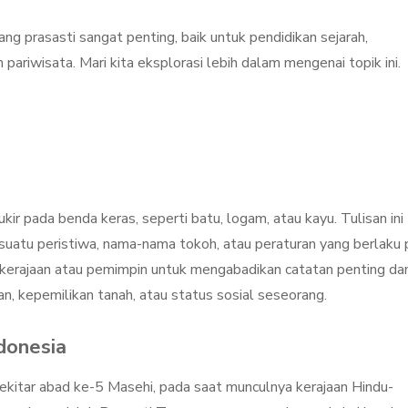
ng prasasti sangat penting, baik untuk pendidikan sejarah,
riwisata. Mari kita eksplorasi lebih dalam mengenai topik ini.
kir pada benda keras, seperti batu, logam, atau kayu. Tulisan ini
 suatu peristiwa, nama-nama tokoh, atau peraturan yang berlaku
h kerajaan atau pemimpin untuk mengabadikan catatan penting da
, kepemilikan tanah, atau status sosial seseorang.
ndonesia
sekitar abad ke-5 Masehi, pada saat munculnya kerajaan Hindu-