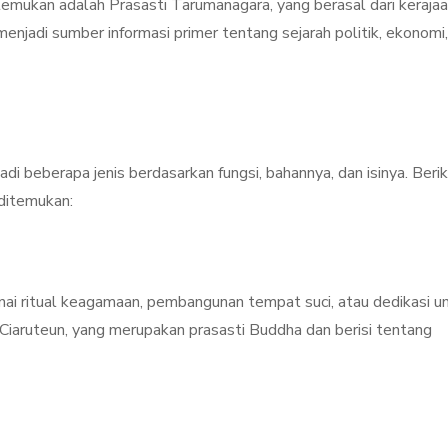
temukan adalah Prasasti Tarumanagara, yang berasal dari keraja
enjadi sumber informasi primer tentang sejarah politik, ekonomi
di beberapa jenis berdasarkan fungsi, bahannya, dan isinya. Beri
ditemukan:
genai ritual keagamaan, pembangunan tempat suci, atau dedikasi u
Ciaruteun, yang merupakan prasasti Buddha dan berisi tentang