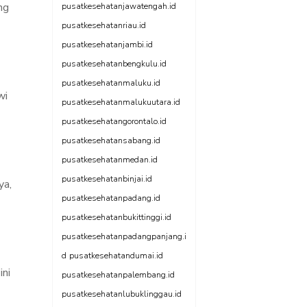
ng
pusatkesehatanjawatengah.id
pusatkesehatanriau.id
pusatkesehatanjambi.id
pusatkesehatanbengkulu.id
pusatkesehatanmaluku.id
wi
pusatkesehatanmalukuutara.id
pusatkesehatangorontalo.id
pusatkesehatansabang.id
pusatkesehatanmedan.id
pusatkesehatanbinjai.id
ya,
pusatkesehatanpadang.id
pusatkesehatanbukittinggi.id
pusatkesehatanpadangpanjang.i
d
pusatkesehatandumai.id
ini
pusatkesehatanpalembang.id
pusatkesehatanlubuklinggau.id