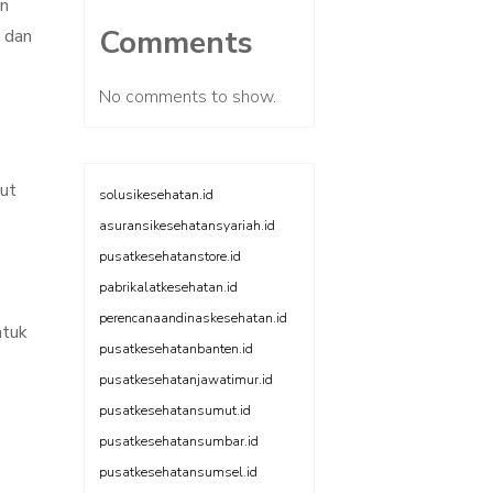
an
Comments
, dan
No comments to show.
kut
solusikesehatan.id
asuransikesehatansyariah.id
pusatkesehatanstore.id
pabrikalatkesehatan.id
perencanaandinaskesehatan.id
ntuk
pusatkesehatanbanten.id
pusatkesehatanjawatimur.id
pusatkesehatansumut.id
pusatkesehatansumbar.id
pusatkesehatansumsel.id