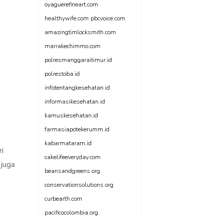
oyaguerefineart.com
healthywife.com
pbcvoice.com
amazingtimlocksmith.com
marrakechimmo.com
polresmanggaraitimur.id
polrestoba.id
infotentangkesehatan.id
informasikesehatan.id
kamuskesehatan.id
farmasiapotekerumm.id
kabarmataram.id
i
cakelifeeveryday.com
 juga
beansandgreens.org
conservationsolutions.org
curbearth.com
pacificocolombia.org