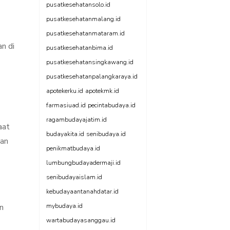
pusatkesehatansolo.id
pusatkesehatanmalang.id
pusatkesehatanmataram.id
n di
pusatkesehatanbima.id
pusatkesehatansingkawang.id
pusatkesehatanpalangkaraya.id
apotekerku.id
apotekmk.id
farmasiuad.id
pecintabudaya.id
ragambudayajatim.id
aat
budayakita.id
senibudaya.id
dan
penikmatbudaya.id
lumbungbudayadermaji.id
senibudayaislam.id
kebudayaantanahdatar.id
n
mybudaya.id
wartabudayasanggau.id