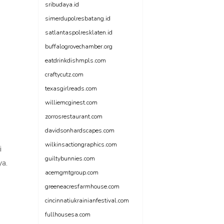
sribudaya.id
simerdupolresbatang.id
satlantaspolresklaten.id
buffalogrovechamber.org
eatdrinkdishmpls.com
craftycutz.com
texasgirlreads.com
williemcginest.com
zorrosrestaurant.com
davidsonhardscapes.com
wilkinsactiongraphics.com
i
guiltybunnies.com
ya.
acemgmtgroup.com
greeneacresfarmhouse.com
cincinnatiukrainianfestival.com
fullhousesa.com