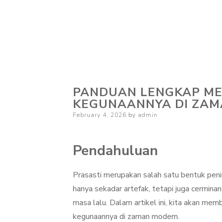
PANDUAN LENGKAP ME
KEGUNAANNYA DI ZA
Posted
February 4, 2026
by
admin
on
Pendahuluan
Prasasti merupakan salah satu bentuk penin
hanya sekadar artefak, tetapi juga cermina
masa lalu. Dalam artikel ini, kita akan mem
kegunaannya di zaman modern.