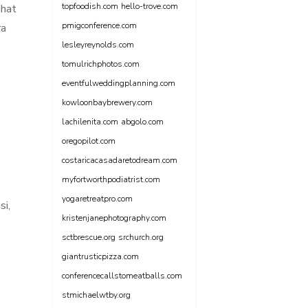
topfoodish.com
hello-trove.com
ihat
pmigconference.com
ra
lesleyreynolds.com
tomulrichphotos.com
eventfulweddingplanning.com
kowloonbaybrewery.com
lachilenita.com
abgolo.com
oregopilot.com
costaricacasadaretodream.com
myfortworthpodiatrist.com
yogaretreatpro.com
si,
kristenjanephotography.com
sctbrescue.org
srchurch.org
giantrusticpizza.com
conferencecallstomeatballs.com
stmichaelwtby.org