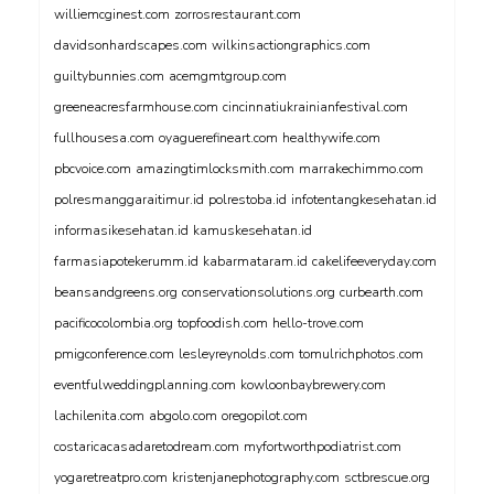
williemcginest.com
zorrosrestaurant.com
davidsonhardscapes.com
wilkinsactiongraphics.com
guiltybunnies.com
acemgmtgroup.com
greeneacresfarmhouse.com
cincinnatiukrainianfestival.com
fullhousesa.com
oyaguerefineart.com
healthywife.com
pbcvoice.com
amazingtimlocksmith.com
marrakechimmo.com
polresmanggaraitimur.id
polrestoba.id
infotentangkesehatan.id
informasikesehatan.id
kamuskesehatan.id
farmasiapotekerumm.id
kabarmataram.id
cakelifeeveryday.com
beansandgreens.org
conservationsolutions.org
curbearth.com
pacificocolombia.org
topfoodish.com
hello-trove.com
pmigconference.com
lesleyreynolds.com
tomulrichphotos.com
eventfulweddingplanning.com
kowloonbaybrewery.com
lachilenita.com
abgolo.com
oregopilot.com
costaricacasadaretodream.com
myfortworthpodiatrist.com
yogaretreatpro.com
kristenjanephotography.com
sctbrescue.org