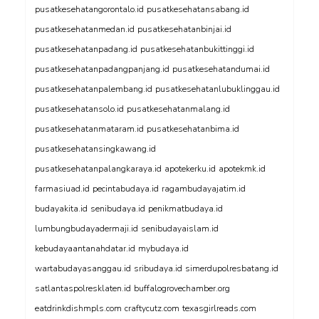
pusatkesehatangorontalo.id
pusatkesehatansabang.id
pusatkesehatanmedan.id
pusatkesehatanbinjai.id
pusatkesehatanpadang.id
pusatkesehatanbukittinggi.id
pusatkesehatanpadangpanjang.id
pusatkesehatandumai.id
pusatkesehatanpalembang.id
pusatkesehatanlubuklinggau.id
pusatkesehatansolo.id
pusatkesehatanmalang.id
pusatkesehatanmataram.id
pusatkesehatanbima.id
pusatkesehatansingkawang.id
pusatkesehatanpalangkaraya.id
apotekerku.id
apotekmk.id
farmasiuad.id
pecintabudaya.id
ragambudayajatim.id
budayakita.id
senibudaya.id
penikmatbudaya.id
lumbungbudayadermaji.id
senibudayaislam.id
kebudayaantanahdatar.id
mybudaya.id
wartabudayasanggau.id
sribudaya.id
simerdupolresbatang.id
satlantaspolresklaten.id
buffalogrovechamber.org
eatdrinkdishmpls.com
craftycutz.com
texasgirlreads.com