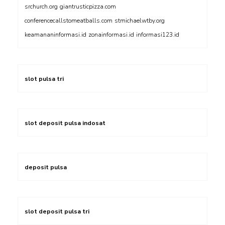
srchurch.org
giantrusticpizza.com
conferencecallstomeatballs.com
stmichaelwtby.org
keamananinformasi.id
zonainformasi.id
informasi123.id
slot pulsa tri
slot deposit pulsa indosat
deposit pulsa
slot deposit pulsa tri