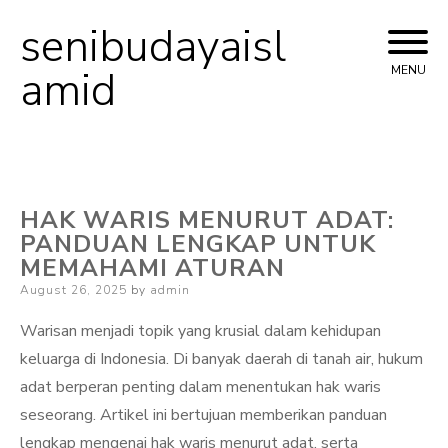
senibudayaisl
Skip
to
amid
MENU
content
HAK WARIS MENURUT ADAT:
PANDUAN LENGKAP UNTUK
MEMAHAMI ATURAN
Posted
August 26, 2025
by
admin
on
Warisan menjadi topik yang krusial dalam kehidupan
keluarga di Indonesia. Di banyak daerah di tanah air, hukum
adat berperan penting dalam menentukan hak waris
seseorang. Artikel ini bertujuan memberikan panduan
lengkap mengenai hak waris menurut adat, serta