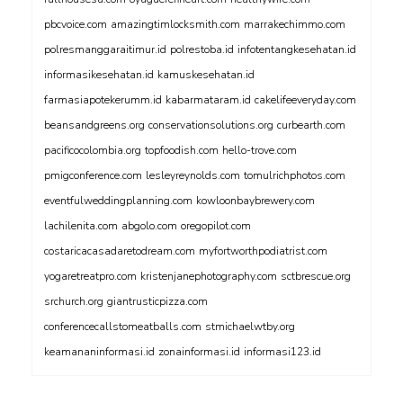
pbcvoice.com
amazingtimlocksmith.com
marrakechimmo.com
polresmanggaraitimur.id
polrestoba.id
infotentangkesehatan.id
informasikesehatan.id
kamuskesehatan.id
farmasiapotekerumm.id
kabarmataram.id
cakelifeeveryday.com
beansandgreens.org
conservationsolutions.org
curbearth.com
pacificocolombia.org
topfoodish.com
hello-trove.com
pmigconference.com
lesleyreynolds.com
tomulrichphotos.com
eventfulweddingplanning.com
kowloonbaybrewery.com
lachilenita.com
abgolo.com
oregopilot.com
costaricacasadaretodream.com
myfortworthpodiatrist.com
yogaretreatpro.com
kristenjanephotography.com
sctbrescue.org
srchurch.org
giantrusticpizza.com
conferencecallstomeatballs.com
stmichaelwtby.org
keamananinformasi.id
zonainformasi.id
informasi123.id