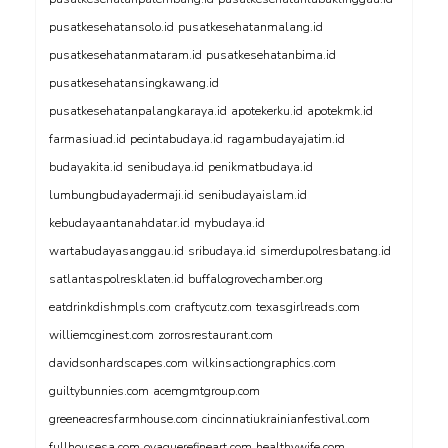
pusatkesehatansolo.id
pusatkesehatanmalang.id
pusatkesehatanmataram.id
pusatkesehatanbima.id
pusatkesehatansingkawang.id
pusatkesehatanpalangkaraya.id
apotekerku.id
apotekmk.id
farmasiuad.id
pecintabudaya.id
ragambudayajatim.id
budayakita.id
senibudaya.id
penikmatbudaya.id
lumbungbudayadermaji.id
senibudayaislam.id
kebudayaantanahdatar.id
mybudaya.id
wartabudayasanggau.id
sribudaya.id
simerdupolresbatang.id
satlantaspolresklaten.id
buffalogrovechamber.org
eatdrinkdishmpls.com
craftycutz.com
texasgirlreads.com
williemcginest.com
zorrosrestaurant.com
davidsonhardscapes.com
wilkinsactiongraphics.com
guiltybunnies.com
acemgmtgroup.com
greeneacresfarmhouse.com
cincinnatiukrainianfestival.com
fullhousesa.com
oyaguerefineart.com
healthywife.com