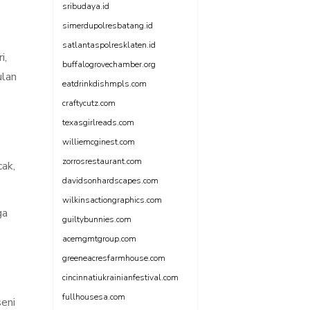
sribudaya.id
simerdupolresbatang.id
satlantaspolresklaten.id
i,
buffalogrovechamber.org
ulan
eatdrinkdishmpls.com
craftycutz.com
texasgirlreads.com
williemcginest.com
zorrosrestaurant.com
cak,
davidsonhardscapes.com
wilkinsactiongraphics.com
ga
guiltybunnies.com
acemgmtgroup.com
greeneacresfarmhouse.com
cincinnatiukrainianfestival.com
fullhousesa.com
seni