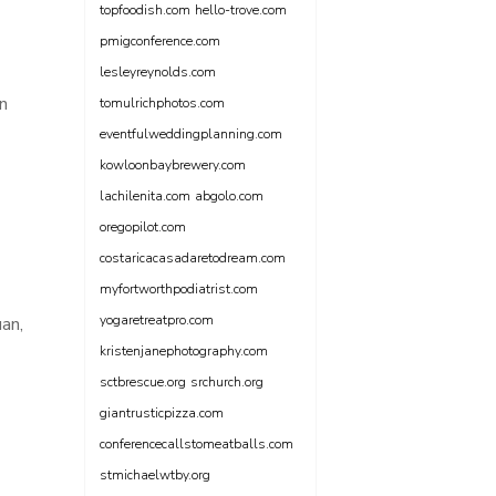
topfoodish.com
hello-trove.com
pmigconference.com
lesleyreynolds.com
n
tomulrichphotos.com
eventfulweddingplanning.com
kowloonbaybrewery.com
lachilenita.com
abgolo.com
oregopilot.com
costaricacasadaretodream.com
myfortworthpodiatrist.com
yogaretreatpro.com
an,
kristenjanephotography.com
sctbrescue.org
srchurch.org
giantrusticpizza.com
conferencecallstomeatballs.com
stmichaelwtby.org