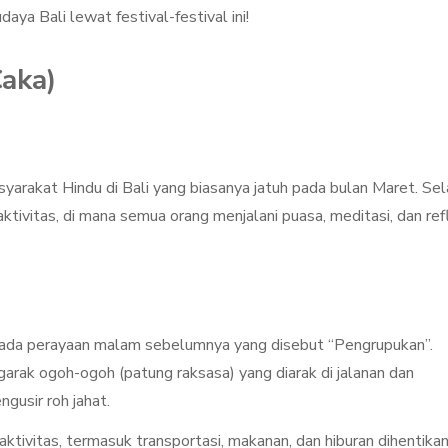
ya Bali lewat festival-festival ini!
Caka)
yarakat Hindu di Bali yang biasanya jatuh pada bulan Maret. Se
ktivitas, di mana semua orang menjalani puasa, meditasi, dan ref
, ada perayaan malam sebelumnya yang disebut “Pengrupukan”.
arak ogoh-ogoh (patung raksasa) yang diarak di jalanan dan
gusir roh jahat.
aktivitas, termasuk transportasi, makanan, dan hiburan dihentikan