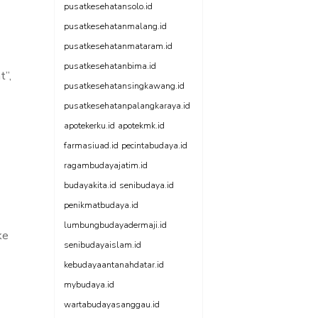
pusatkesehatansolo.id
pusatkesehatanmalang.id
pusatkesehatanmataram.id
pusatkesehatanbima.id
t”,
pusatkesehatansingkawang.id
pusatkesehatanpalangkaraya.id
apotekerku.id
apotekmk.id
farmasiuad.id
pecintabudaya.id
ragambudayajatim.id
budayakita.id
senibudaya.id
penikmatbudaya.id
lumbungbudayadermaji.id
ke
senibudayaislam.id
kebudayaantanahdatar.id
mybudaya.id
wartabudayasanggau.id