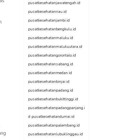
as
pusatkesehatanjawatengah.id
pusatkesehatanriau.id
pusatkesehatanjambi.id
n
pusatkesehatanbengkulu.id
pusatkesehatanmaluku.id
pusatkesehatanmalukuutara.id
pusatkesehatangorontalo.id
pusatkesehatansabang.id
pusatkesehatanmedan.id
pusatkesehatanbinjai.id
pusatkesehatanpadang.id
pusatkesehatanbukittinggi.id
pusatkesehatanpadangpanjang.i
d
pusatkesehatandumai.id
t
pusatkesehatanpalembang.id
ang
pusatkesehatanlubuklinggau.id