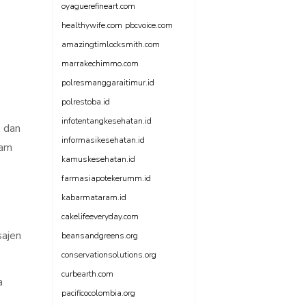
oyaguerefineart.com
healthywife.com
pbcvoice.com
amazingtimlocksmith.com
marrakechimmo.com
polresmanggaraitimur.id
polrestoba.id
infotentangkesehatan.id
, dan
informasikesehatan.id
lam
kamuskesehatan.id
farmasiapotekerumm.id
kabarmataram.id
cakelifeeveryday.com
sajen
beansandgreens.org
conservationsolutions.org
curbearth.com
a
pacificocolombia.org