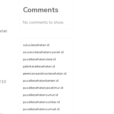
Comments
No comments to show.
atan
solusikesehatan.id
asuransikesehatansyariah.id
pusatkesehatanstore.id
pabrikalatkesehatan.id
perencanaandinaskesehatan.id
pusatkesehatanbanten.id
 210
pusatkesehatanjawatimur.id
pusatkesehatansumut.id
pusatkesehatansumbar.id
pusatkesehatansumsel.id