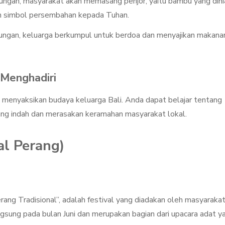
ungan, masyarakat akan memasang penjor, yaitu bambu yang dihi
an simbol persembahan kepada Tuhan.
alungan, keluarga berkumpul untuk berdoa dan menyajikan makana
Menghadiri
 menyaksikan budaya keluarga Bali. Anda dapat belajar tentang
ang indah dan merasakan keramahan masyarakat lokal.
al Perang)
rang Tradisional”, adalah festival yang diadakan oleh masyaraka
ngsung pada bulan Juni dan merupakan bagian dari upacara adat y