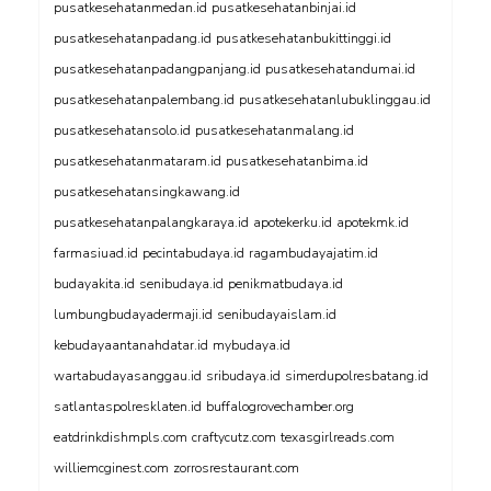
pusatkesehatanmedan.id
pusatkesehatanbinjai.id
pusatkesehatanpadang.id
pusatkesehatanbukittinggi.id
pusatkesehatanpadangpanjang.id
pusatkesehatandumai.id
pusatkesehatanpalembang.id
pusatkesehatanlubuklinggau.id
pusatkesehatansolo.id
pusatkesehatanmalang.id
pusatkesehatanmataram.id
pusatkesehatanbima.id
pusatkesehatansingkawang.id
pusatkesehatanpalangkaraya.id
apotekerku.id
apotekmk.id
farmasiuad.id
pecintabudaya.id
ragambudayajatim.id
budayakita.id
senibudaya.id
penikmatbudaya.id
lumbungbudayadermaji.id
senibudayaislam.id
kebudayaantanahdatar.id
mybudaya.id
wartabudayasanggau.id
sribudaya.id
simerdupolresbatang.id
satlantaspolresklaten.id
buffalogrovechamber.org
eatdrinkdishmpls.com
craftycutz.com
texasgirlreads.com
williemcginest.com
zorrosrestaurant.com