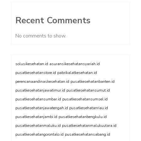
Recent Comments
No comments to show.
solusikesehatan.id
asuransikesehatansyariah.id
pusatkesehatanstore.id
pabrikalatkesehatan.id
perencanaandinaskesehatan.id
pusatkesehatanbanten.id
pusatkesehatanjawatimur.id
pusatkesehatansumut.id
pusatkesehatansumbar.id
pusatkesehatansumsel.id
pusatkesehatanjawatengah.id
pusatkesehatanriau.id
pusatkesehatanjambi.id
pusatkesehatanbengkulu.id
pusatkesehatanmaluku.id
pusatkesehatanmalukuutara.id
pusatkesehatangorontalo.id
pusatkesehatansabang.id