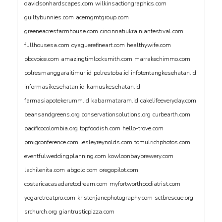
davidsonhardscapes.com
wilkinsactiongraphics.com
guiltybunnies.com
acemgmtgroup.com
greeneacresfarmhouse.com
cincinnatiukrainianfestival.com
fullhousesa.com
oyaguerefineart.com
healthywife.com
pbcvoice.com
amazingtimlocksmith.com
marrakechimmo.com
polresmanggaraitimur.id
polrestoba.id
infotentangkesehatan.id
informasikesehatan.id
kamuskesehatan.id
farmasiapotekerumm.id
kabarmataram.id
cakelifeeveryday.com
beansandgreens.org
conservationsolutions.org
curbearth.com
pacificocolombia.org
topfoodish.com
hello-trove.com
pmigconference.com
lesleyreynolds.com
tomulrichphotos.com
eventfulweddingplanning.com
kowloonbaybrewery.com
lachilenita.com
abgolo.com
oregopilot.com
costaricacasadaretodream.com
myfortworthpodiatrist.com
yogaretreatpro.com
kristenjanephotography.com
sctbrescue.org
srchurch.org
giantrusticpizza.com