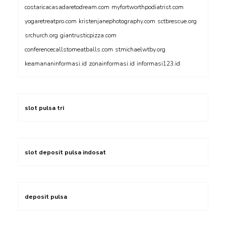
costaricacasadaretodream.com
myfortworthpodiatrist.com
yogaretreatpro.com
kristenjanephotography.com
sctbrescue.org
srchurch.org
giantrusticpizza.com
conferencecallstomeatballs.com
stmichaelwtby.org
keamananinformasi.id
zonainformasi.id
informasi123.id
slot pulsa tri
slot deposit pulsa indosat
deposit pulsa