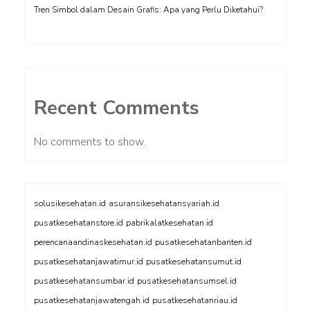
Tren Simbol dalam Desain Grafis: Apa yang Perlu Diketahui?
Recent Comments
No comments to show.
solusikesehatan.id
asuransikesehatansyariah.id
pusatkesehatanstore.id
pabrikalatkesehatan.id
perencanaandinaskesehatan.id
pusatkesehatanbanten.id
pusatkesehatanjawatimur.id
pusatkesehatansumut.id
pusatkesehatansumbar.id
pusatkesehatansumsel.id
pusatkesehatanjawatengah.id
pusatkesehatanriau.id