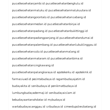
pusatkesehatanjambi.id
pusatkesehatanbengkulu.id
pusatkesehatanmaluku.id
pusatkesehatanmalukuutara.id
pusatkesehatangorontalo.id
pusatkesehatansabang.id
pusatkesehatanmedan.id
pusatkesehatanbinjai.id
pusatkesehatanpadang.id
pusatkesehatanbukittinggi.id
pusatkesehatanpadangpanjang.id
pusatkesehatandumai.id
pusatkesehatanpalembang.id
pusatkesehatanlubuklinggau.id
pusatkesehatansolo.id
pusatkesehatanmalang.id
pusatkesehatanmataram.id
pusatkesehatanbima.id
pusatkesehatansingkawang.id
pusatkesehatanpalangkaraya.id
apotekerku.id
apotekmk.id
farmasiuad.id
pecintabudaya.id
ragambudayajatim.id
budayakita.id
senibudaya.id
penikmatbudaya.id
lumbungbudayadermaji.id
senibudayaislam.id
kebudayaantanahdatar.id
mybudaya.id
wartabudayasanggau.id
sribudaya.id
simerdupolresbatang.id