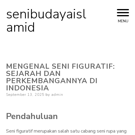
senibudayaisl
Skip
to
amid
MENU
content
MENGENAL SENI FIGURATIF:
SEJARAH DAN
PERKEMBANGANNYA DI
INDONESIA
Posted
September 13, 2025
by
admin
on
Pendahuluan
Seni figuratif merupakan salah satu cabang seni rupa yang