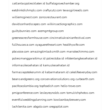
satlantaspolresklaten.id
buffalogrovechamber.org
eatdrinkdishmpls.com
craftycutz.com
texasgirlreads.com
williemcginest.com
zorrosrestaurant.com
davidsonhardscapes.com
wilkinsactiongraphics.com
guiltybunnies.com
acemgmtgroup.com
greeneacresfarmhouse.com
cincinnatiukrainianfestival.com
fullhousesa.com
oyaguerefineart.com
healthywife.com
pbcvoice.com
amazingtimlocksmith.com
marrakechimmo.com
polresmanggaraitimur.id
polrestoba.id
infotentangkesehatan.id
informasikesehatan.id
kamuskesehatan.id
farmasiapotekerumm.id
kabarmataram.id
cakelifeeveryday.com
beansandgreens.org
conservationsolutions.org
curbearth.com
pacificocolombia.org
topfoodish.com
hello-trove.com
pmigconference.com
lesleyreynolds.com
tomulrichphotos.com
eventfulweddingplanning.com
kowloonbaybrewery.com
lachilenita.com
abgolo.com
oregopilot.com