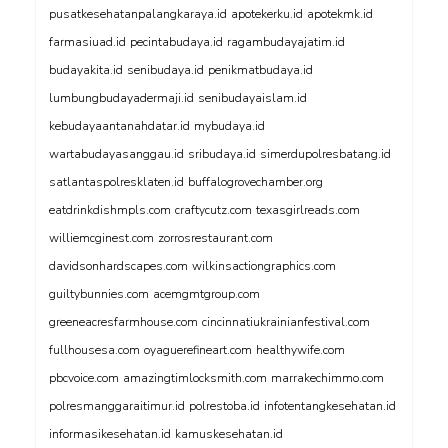
pusatkesehatanpalangkaraya.id
apotekerku.id
apotekmk.id
farmasiuad.id
pecintabudaya.id
ragambudayajatim.id
budayakita.id
senibudaya.id
penikmatbudaya.id
lumbungbudayadermaji.id
senibudayaislam.id
kebudayaantanahdatar.id
mybudaya.id
wartabudayasanggau.id
sribudaya.id
simerdupolresbatang.id
satlantaspolresklaten.id
buffalogrovechamber.org
eatdrinkdishmpls.com
craftycutz.com
texasgirlreads.com
williemcginest.com
zorrosrestaurant.com
davidsonhardscapes.com
wilkinsactiongraphics.com
guiltybunnies.com
acemgmtgroup.com
greeneacresfarmhouse.com
cincinnatiukrainianfestival.com
fullhousesa.com
oyaguerefineart.com
healthywife.com
pbcvoice.com
amazingtimlocksmith.com
marrakechimmo.com
polresmanggaraitimur.id
polrestoba.id
infotentangkesehatan.id
informasikesehatan.id
kamuskesehatan.id