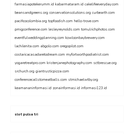
farmasiapotekerumm.id
kabarmataram.id
cakelifeeveryday.com
beansandgreens.org
conservationsolutions.org
curbearth.com
pacificocolombia.org
topfoodish.com
hello-trove.com
pmigconference.com
lesleyreynolds.com
tomulrichphotos.com
eventfulweddingplanning.com
kowloonbaybrewery.com
lachilenita.com
abgolo.com
oregopilot.com
costaricacasadaretodream.com
myfortworthpodiatrist.com
yogaretreatpro.com
kristenjanephotography.com
sctbrescue.org
srchurch.org
giantrusticpizza.com
conferencecallstomeatballs.com
stmichaelwtby.org
keamananinformasi.id
zonainformasi.id
informasi123.id
slot pulsa tri