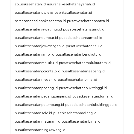
solusikesehatan.id
asuransikesehatansyariah.id
pusatkesehatanstore.id
pabrikalatkesehatan.id
perencanaandinaskesehatan.id
pusatkesehatanbanten.id
pusatkesehatanjawatimur.id
pusatkesehatansumut.id
pusatkesehatansumbar.id
pusatkesehatansumsel.id
pusatkesehatanjawatengah.id
pusatkesehatanriau.id
pusatkesehatanjambi.id
pusatkesehatanbengkulu.id
pusatkesehatanmaluku.id
pusatkesehatanmalukuutara.id
pusatkesehatangorontalo.id
pusatkesehatansabang.id
pusatkesehatanmedan.id
pusatkesehatanbinjai.id
pusatkesehatanpadang.id
pusatkesehatanbukittinggi.id
pusatkesehatanpadangpanjang.id
pusatkesehatandumai.id
pusatkesehatanpalembang.id
pusatkesehatanlubuklinggau.id
pusatkesehatansolo.id
pusatkesehatanmalang.id
pusatkesehatanmataram.id
pusatkesehatanbima.id
pusatkesehatansingkawang.id