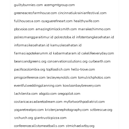
guiltybunnies.com
acemgmtgroup.com
greeneacresfarmhouse.com
cincinnatiukrainianfestival.com
fullhousesa.com
oyaguerefineart.com
healthywife.com
pbcvoice.com
amazingtimlocksmith.com
marrakechimmo.com
polresmanggaraitimur.id
polrestoba.id
infotentangkesehatan.id
informasikesehatan.id
kamuskesehatan.id
farmasiapotekerumm.id
kabarmataram.id
cakelifeeveryday.com
beansandgreens.org
conservationsolutions.org
curbearth.com
pacificocolombia.org
topfoodish.com
hello-trove.com
pmigconference.com
lesleyreynolds.com
tomulrichphotos.com
eventfulweddingplanning.com
kowloonbaybrewery.com
lachilenita.com
abgolo.com
oregopilot.com
costaricacasadaretodream.com
myfortworthpodiatrist.com
yogaretreatpro.com
kristenjanephotography.com
sctbrescue.org
srchurch.org
giantrusticpizza.com
conferencecallstomeatballs.com
stmichaelwtby.org