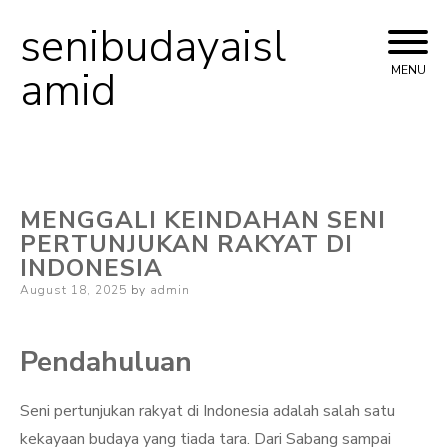
senibudayaisl
Skip
to
amid
MENU
content
MENGGALI KEINDAHAN SENI
PERTUNJUKAN RAKYAT DI
INDONESIA
Posted
August 18, 2025
by
admin
on
Pendahuluan
Seni pertunjukan rakyat di Indonesia adalah salah satu
kekayaan budaya yang tiada tara. Dari Sabang sampai