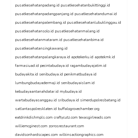
pusatkesehatanpadang.id
pusatkesehatanbukittinggi.id
pusatkesehatanpadangpanjang.id
pusatkesehatandumai.id
pusatkesehatanpalembang.id
pusatkesehatanlubuklinggau.id
pusatkesehatansolo.id
pusatkesehatanmalang.id
pusatkesehatanmataram.id
pusatkesehatanbima.id
pusatkesehatansingkawang.id
pusatkesehatanpalangkaraya.id
apotekerku.id
apotekmk.id
farmasiuad.id
pecintabudaya.id
ragambudayajatim.id
budayakita.id
senibudaya.id
penikmatbudaya.id
lumbungbudayadermaji.id
senibudayaislam.id
kebudayaantanahdatar.id
mybudaya.id
wartabudayasanggau.id
sribudaya.id
simerdupolresbatang.id
satlantaspolresklaten.id
buffalogrovechamber.org
eatdrinkdishmpls.com
craftycutz.com
texasgirlreads.com
williemcginest.com
zorrosrestaurant.com
davidsonhardscapes.com
wilkinsactiongraphics.com