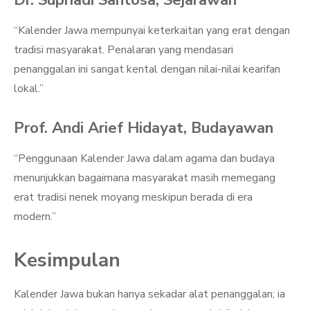
Dr. Supriadi Santosa, Sejarawan
“Kalender Jawa mempunyai keterkaitan yang erat dengan
tradisi masyarakat. Penalaran yang mendasari
penanggalan ini sangat kental dengan nilai-nilai kearifan
lokal.”
Prof. Andi Arief Hidayat, Budayawan
“Penggunaan Kalender Jawa dalam agama dan budaya
menunjukkan bagaimana masyarakat masih memegang
erat tradisi nenek moyang meskipun berada di era
modern.”
Kesimpulan
Kalender Jawa bukan hanya sekadar alat penanggalan; ia