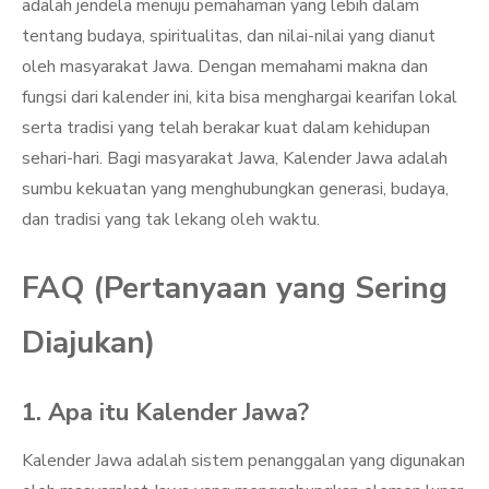
adalah jendela menuju pemahaman yang lebih dalam
tentang budaya, spiritualitas, dan nilai-nilai yang dianut
oleh masyarakat Jawa. Dengan memahami makna dan
fungsi dari kalender ini, kita bisa menghargai kearifan lokal
serta tradisi yang telah berakar kuat dalam kehidupan
sehari-hari. Bagi masyarakat Jawa, Kalender Jawa adalah
sumbu kekuatan yang menghubungkan generasi, budaya,
dan tradisi yang tak lekang oleh waktu.
FAQ (Pertanyaan yang Sering
Diajukan)
1. Apa itu Kalender Jawa?
Kalender Jawa adalah sistem penanggalan yang digunakan