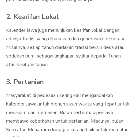
2. Kearifan Lokal
Kalender Jawa juga menunjukan kearifan lokal dengan
adanya tradisi yang diturunkan dari generasi ke generasi.
Misalnya, setiap tahun diadakan tradisi bersih desa atau
sedekah bumi sebagai ungkapan syukur kepada Tuhan
atas hasil pertanian.
3. Pertanian
Masyarakat di pedesaan sering kali mengandalkan
kalender Jawa untuk menentukan waktu yang tepat untuk
menanam dan memanen. Bulan tertentu dipercaya
membawa keberkahan untuk pertanian. Misalnya, bulan
Suro atau Muharram dianggap kurang baik untuk memulai