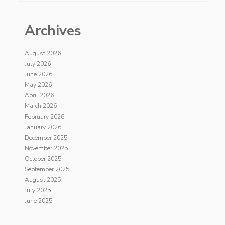
Archives
August 2026
July 2026
June 2026
May 2026
April 2026
March 2026
February 2026
January 2026
December 2025
November 2025
October 2025
September 2025
August 2025
July 2025
June 2025