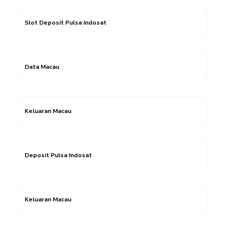
Slot Deposit Pulsa Indosat
Data Macau
Keluaran Macau
Deposit Pulsa Indosat
Keluaran Macau