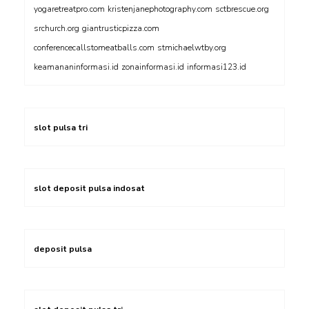
yogaretreatpro.com
kristenjanephotography.com
sctbrescue.org
srchurch.org
giantrusticpizza.com
conferencecallstomeatballs.com
stmichaelwtby.org
keamananinformasi.id
zonainformasi.id
informasi123.id
slot pulsa tri
slot deposit pulsa indosat
deposit pulsa