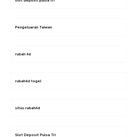
slot deposit pulsa tri
Pengeluaran Taiwan
rubah 4d
rubah4d togel
situs rubah4d
Slot Deposit Pulsa Tri