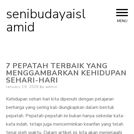
senibudayaisl
Skip
to
amid
MENU
content
7 PEPATAH TERBAIK YANG
MENGGAMBARKAN KEHIDUPAN
SEHARI-HARI
Posted
January 19, 2026
by
admin
on
Kehidupan sehari-hari kita dipenuhi dengan pelajaran
berharga yang sering kali diungkapkan dalam bentuk
pepatah. Pepatah-pepatah ini bukan hanya sekedar kata-
kata indah, tetapi juga mencerminkan kearifan yang telah
teruji oleh waktu. Dalam artikel ini, kita akan menjelajahi