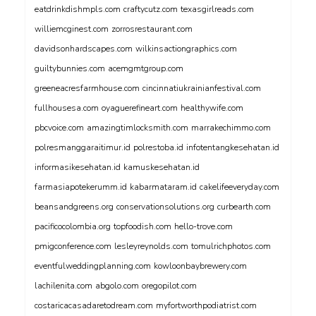
eatdrinkdishmpls.com
craftycutz.com
texasgirlreads.com
williemcginest.com
zorrosrestaurant.com
davidsonhardscapes.com
wilkinsactiongraphics.com
guiltybunnies.com
acemgmtgroup.com
greeneacresfarmhouse.com
cincinnatiukrainianfestival.com
fullhousesa.com
oyaguerefineart.com
healthywife.com
pbcvoice.com
amazingtimlocksmith.com
marrakechimmo.com
polresmanggaraitimur.id
polrestoba.id
infotentangkesehatan.id
informasikesehatan.id
kamuskesehatan.id
farmasiapotekerumm.id
kabarmataram.id
cakelifeeveryday.com
beansandgreens.org
conservationsolutions.org
curbearth.com
pacificocolombia.org
topfoodish.com
hello-trove.com
pmigconference.com
lesleyreynolds.com
tomulrichphotos.com
eventfulweddingplanning.com
kowloonbaybrewery.com
lachilenita.com
abgolo.com
oregopilot.com
costaricacasadaretodream.com
myfortworthpodiatrist.com