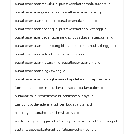
pusatkesehatanmaluku.id
pusatkesehatanmalukuutara.id
pusatkesehatangorontalo.id
pusatkesehatansabang.id
pusatkesehatanmedan.id
pusatkesehatanbinjai.id
pusatkesehatanpadang.id
pusatkesehatanbukittinggi.id
pusatkesehatanpadangpanjang.id
pusatkesehatandumai.id
pusatkesehatanpalembang.id
pusatkesehatanlubuklinggau.id
pusatkesehatansolo.id
pusatkesehatanmalang.id
pusatkesehatanmataram.id
pusatkesehatanbima.id
pusatkesehatansingkawang.id
pusatkesehatanpalangkaraya.id
apotekerku.id
apotekmk.id
farmasiuad.id
pecintabudaya.id
ragambudayajatim.id
budayakita.id
senibudaya.id
penikmatbudaya.id
lumbungbudayadermaji.id
senibudayaislam.id
kebudayaantanahdatar.id
mybudaya.id
wartabudayasanggau.id
sribudaya.id
simerdupolresbatang.id
satlantaspolresklaten.id
buffalogrovechamber.org