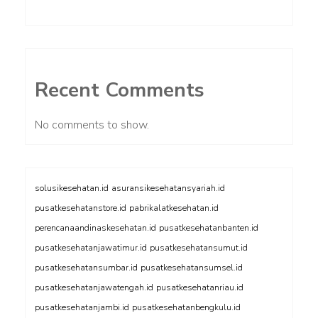
Recent Comments
No comments to show.
solusikesehatan.id
asuransikesehatansyariah.id
pusatkesehatanstore.id
pabrikalatkesehatan.id
perencanaandinaskesehatan.id
pusatkesehatanbanten.id
pusatkesehatanjawatimur.id
pusatkesehatansumut.id
pusatkesehatansumbar.id
pusatkesehatansumsel.id
pusatkesehatanjawatengah.id
pusatkesehatanriau.id
pusatkesehatanjambi.id
pusatkesehatanbengkulu.id