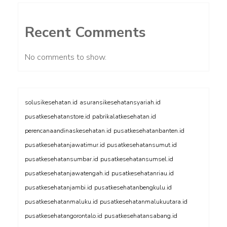
Recent Comments
No comments to show.
solusikesehatan.id
asuransikesehatansyariah.id
pusatkesehatanstore.id
pabrikalatkesehatan.id
perencanaandinaskesehatan.id
pusatkesehatanbanten.id
pusatkesehatanjawatimur.id
pusatkesehatansumut.id
pusatkesehatansumbar.id
pusatkesehatansumsel.id
pusatkesehatanjawatengah.id
pusatkesehatanriau.id
pusatkesehatanjambi.id
pusatkesehatanbengkulu.id
pusatkesehatanmaluku.id
pusatkesehatanmalukuutara.id
pusatkesehatangorontalo.id
pusatkesehatansabang.id