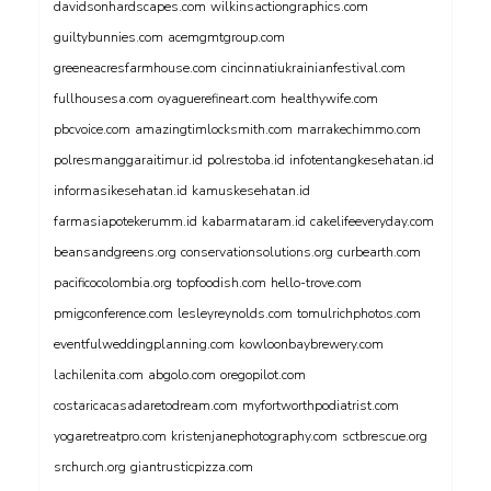
davidsonhardscapes.com
wilkinsactiongraphics.com
guiltybunnies.com
acemgmtgroup.com
greeneacresfarmhouse.com
cincinnatiukrainianfestival.com
fullhousesa.com
oyaguerefineart.com
healthywife.com
pbcvoice.com
amazingtimlocksmith.com
marrakechimmo.com
polresmanggaraitimur.id
polrestoba.id
infotentangkesehatan.id
informasikesehatan.id
kamuskesehatan.id
farmasiapotekerumm.id
kabarmataram.id
cakelifeeveryday.com
beansandgreens.org
conservationsolutions.org
curbearth.com
pacificocolombia.org
topfoodish.com
hello-trove.com
pmigconference.com
lesleyreynolds.com
tomulrichphotos.com
eventfulweddingplanning.com
kowloonbaybrewery.com
lachilenita.com
abgolo.com
oregopilot.com
costaricacasadaretodream.com
myfortworthpodiatrist.com
yogaretreatpro.com
kristenjanephotography.com
sctbrescue.org
srchurch.org
giantrusticpizza.com