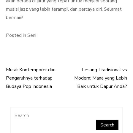
akan berada di jalur yang tepat untuk menjadi seorang
musisi jazz yang lebih terampil dan percaya diri. Selamat
bermain!
Posted in
Seni
Musik Kontemporer dan
Lesung Tradisional vs
Post
Pengaruhnya terhadap
Modern: Mana yang Lebih
navigation
Budaya Pop Indonesia
Baik untuk Dapur Anda?
Search
Search