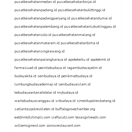
pusatkesehatanmedan.id
pusatkesehatanbinjai.id
pusatkesehatanpadang.id
pusatkesehatanbukittinggi.id
pusatkesehatanpadangpanjang.id
pusatkesehatandumai.id
pusatkesehatanpalembang.id
pusatkesehatanlubuklinggau.id
pusatkesehatansolo.id
pusatkesehatanmalang.id
pusatkesehatanmataram.id
pusatkesehatanbima.id
pusatkesehatansingkawang.id
pusatkesehatanpalangkaraya.id
apotekerku.id
apotekmk.id
farmasiuad.id
pecintabudaya.id
ragambudayajatim.id
budayakita.id
senibudaya.id
penikmatbudaya.id
lumbungbudayadermaji.id
senibudayaislam.id
kebudayaantanahdatar.id
mybudaya.id
wartabudayasanggau.id
sribudaya.id
simerdupolresbatang.id
satlantaspolresklaten.id
buffalogrovechamber.org
eatdrinkdishmpls.com
craftycutz.com
texasgirlreads.com
williemcginest.com
zorrosrestaurant.com