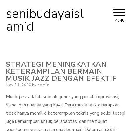
senibudayaisl
Skip
to
amid
MENU
content
STRATEGI MENINGKATKAN
KETERAMPILAN BERMAIN
MUSIK JAZZ DENGAN EFEKTIF
Posted
May 24, 2026
by
admin
on
Musik jazz adalah sebuah genre yang penuh improvisasi,
ritme, dan nuansa yang kaya. Para musisi jazz diharapkan
tidak hanya memiliki keterampilan teknis yang solid, tetapi
juga kemampuan untuk beradaptasi dan membuat
keputusan secara instan saat bermain. Dalam artikel ini,