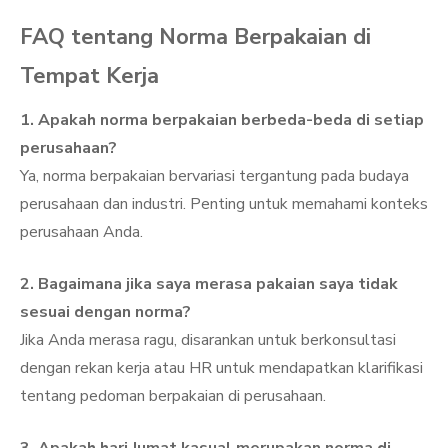
FAQ tentang Norma Berpakaian di
Tempat Kerja
1. Apakah norma berpakaian berbeda-beda di setiap
perusahaan?
Ya, norma berpakaian bervariasi tergantung pada budaya
perusahaan dan industri. Penting untuk memahami konteks
perusahaan Anda.
2. Bagaimana jika saya merasa pakaian saya tidak
sesuai dengan norma?
Jika Anda merasa ragu, disarankan untuk berkonsultasi
dengan rekan kerja atau HR untuk mendapatkan klarifikasi
tentang pedoman berpakaian di perusahaan.