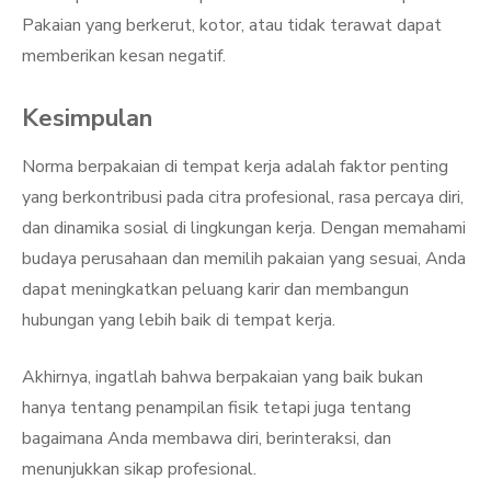
Pakaian yang berkerut, kotor, atau tidak terawat dapat
memberikan kesan negatif.
Kesimpulan
Norma berpakaian di tempat kerja adalah faktor penting
yang berkontribusi pada citra profesional, rasa percaya diri,
dan dinamika sosial di lingkungan kerja. Dengan memahami
budaya perusahaan dan memilih pakaian yang sesuai, Anda
dapat meningkatkan peluang karir dan membangun
hubungan yang lebih baik di tempat kerja.
Akhirnya, ingatlah bahwa berpakaian yang baik bukan
hanya tentang penampilan fisik tetapi juga tentang
bagaimana Anda membawa diri, berinteraksi, dan
menunjukkan sikap profesional.