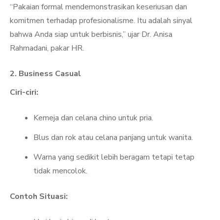
“Pakaian formal mendemonstrasikan keseriusan dan
komitmen terhadap profesionalisme. Itu adalah sinyal
bahwa Anda siap untuk berbisnis,” ujar Dr. Anisa
Rahmadani, pakar HR.
2. Business Casual
Ciri-ciri:
Kemeja dan celana chino untuk pria.
Blus dan rok atau celana panjang untuk wanita.
Warna yang sedikit lebih beragam tetapi tetap
tidak mencolok.
Contoh Situasi: