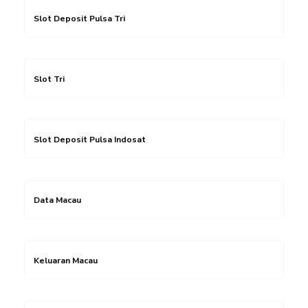
Slot Deposit Pulsa Tri
Slot Tri
Slot Deposit Pulsa Indosat
Data Macau
Keluaran Macau