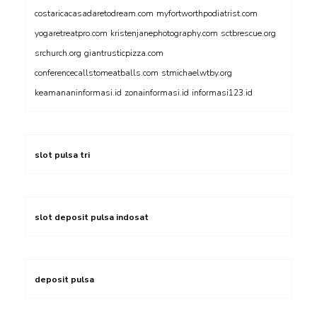
costaricacasadaretodream.com
myfortworthpodiatrist.com
yogaretreatpro.com
kristenjanephotography.com
sctbrescue.org
srchurch.org
giantrusticpizza.com
conferencecallstomeatballs.com
stmichaelwtby.org
keamananinformasi.id
zonainformasi.id
informasi123.id
slot pulsa tri
slot deposit pulsa indosat
deposit pulsa