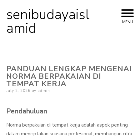
senibudayaisl
Skip
to
amid
MENU
content
PANDUAN LENGKAP MENGENAI
NORMA BERPAKAIAN DI
TEMPAT KERJA
Posted
July 2, 2026
by
admin
on
Pendahuluan
Norma berpakaian di tempat kerja adalah aspek penting
dalam menciptakan suasana profesional, membangun citra