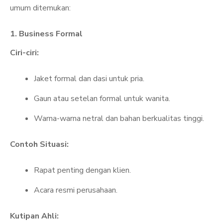
umum ditemukan:
1. Business Formal
Ciri-ciri:
Jaket formal dan dasi untuk pria.
Gaun atau setelan formal untuk wanita.
Warna-warna netral dan bahan berkualitas tinggi.
Contoh Situasi:
Rapat penting dengan klien.
Acara resmi perusahaan.
Kutipan Ahli: