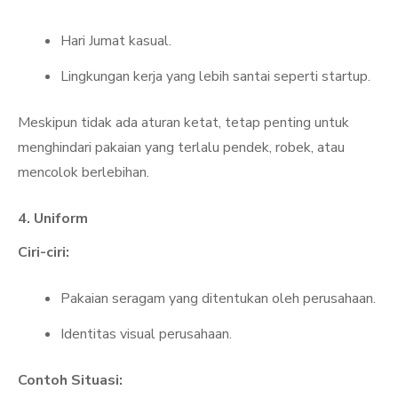
Hari Jumat kasual.
Lingkungan kerja yang lebih santai seperti startup.
Meskipun tidak ada aturan ketat, tetap penting untuk
menghindari pakaian yang terlalu pendek, robek, atau
mencolok berlebihan.
4. Uniform
Ciri-ciri:
Pakaian seragam yang ditentukan oleh perusahaan.
Identitas visual perusahaan.
Contoh Situasi: