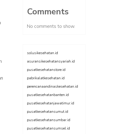
Comments
n
No comments to show.
solusikesehatan.id
n
asuransikesehatansyariah.id
pusatkesehatanstore.id
an
pabrikalatkesehatan.id
perencanaandinaskesehatan.id
pusatkesehatanbanten.id
pusatkesehatanjawatimur.id
pusatkesehatansumut.id
pusatkesehatansumbar.id
pusatkesehatansumsel.id