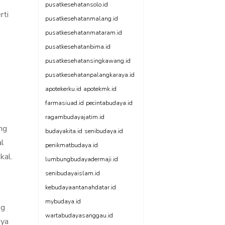
pusatkesehatansolo.id
rti
pusatkesehatanmalang.id
pusatkesehatanmataram.id
pusatkesehatanbima.id
pusatkesehatansingkawang.id
pusatkesehatanpalangkaraya.id
apotekerku.id
apotekmk.id
farmasiuad.id
pecintabudaya.id
ragambudayajatim.id
ng
budayakita.id
senibudaya.id
al
penikmatbudaya.id
kal.
lumbungbudayadermaji.id
senibudayaislam.id
kebudayaantanahdatar.id
mybudaya.id
ng
wartabudayasanggau.id
nya