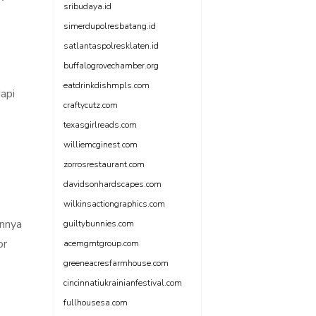
sribudaya.id
simerdupolresbatang.id
satlantaspolresklaten.id
buffalogrovechamber.org
eatdrinkdishmpls.com
api
craftycutz.com
texasgirlreads.com
williemcginest.com
zorrosrestaurant.com
davidsonhardscapes.com
wilkinsactiongraphics.com
unnya
guiltybunnies.com
or
acemgmtgroup.com
greeneacresfarmhouse.com
cincinnatiukrainianfestival.com
fullhousesa.com