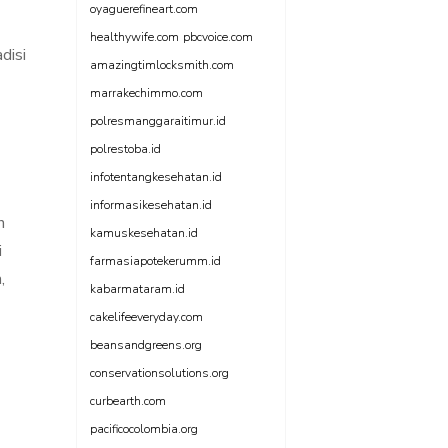
oyaguerefineart.com
healthywife.com
pbcvoice.com
disi
amazingtimlocksmith.com
marrakechimmo.com
polresmanggaraitimur.id
polrestoba.id
infotentangkesehatan.id
informasikesehatan.id
n
kamuskesehatan.id
i
farmasiapotekerumm.id
,
kabarmataram.id
cakelifeeveryday.com
beansandgreens.org
conservationsolutions.org
curbearth.com
pacificocolombia.org