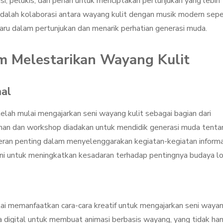
, pelukis, dan penari untuk menciptakan pertunjukan yang lebih
dalah kolaborasi antara wayang kulit dengan musik modern sepe
baru dalam pertunjukan dan menarik perhatian generasi muda.
m Melestarikan Wayang Kulit
mal
telah mulai mengajarkan seni wayang kulit sebagai bagian dari
han dan workshop diadakan untuk mendidik generasi muda tenta
berperan penting dalam menyelenggarakan kegiatan-kegiatan inform
eni untuk meningkatkan kesadaran terhadap pentingnya budaya lo
ai memanfaatkan cara-cara kreatif untuk mengajarkan seni waya
 digital untuk membuat animasi berbasis wayang, yang tidak ha