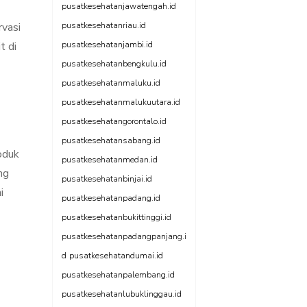
pusatkesehatanjawatengah.id
rvasi
pusatkesehatanriau.id
t di
pusatkesehatanjambi.id
pusatkesehatanbengkulu.id
pusatkesehatanmaluku.id
pusatkesehatanmalukuutara.id
pusatkesehatangorontalo.id
pusatkesehatansabang.id
oduk
pusatkesehatanmedan.id
ng
pusatkesehatanbinjai.id
i
pusatkesehatanpadang.id
pusatkesehatanbukittinggi.id
pusatkesehatanpadangpanjang.i
d
pusatkesehatandumai.id
pusatkesehatanpalembang.id
pusatkesehatanlubuklinggau.id