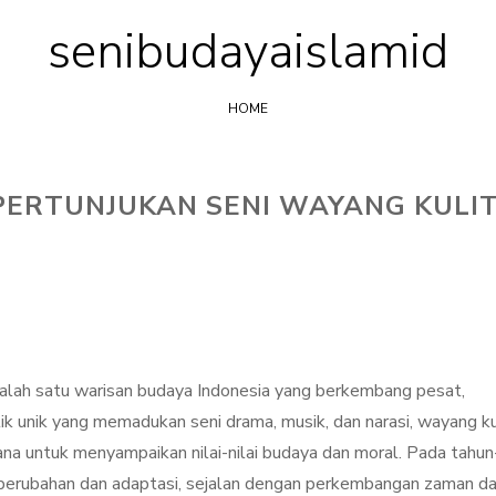
senibudayaislamid
Skip
to
content
HOME
PERTUNJUKAN SENI WAYANG KULI
salah satu warisan budaya Indonesia yang berkembang pesat,
ik unik yang memadukan seni drama, musik, dan narasi, wayang ku
rana untuk menyampaikan nilai-nilai budaya dan moral. Pada tahun
ai perubahan dan adaptasi, sejalan dengan perkembangan zaman d