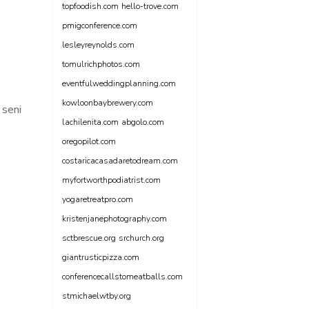
topfoodish.com
hello-trove.com
pmigconference.com
lesleyreynolds.com
tomulrichphotos.com
eventfulweddingplanning.com
kowloonbaybrewery.com
 seni
lachilenita.com
abgolo.com
oregopilot.com
costaricacasadaretodream.com
myfortworthpodiatrist.com
yogaretreatpro.com
kristenjanephotography.com
sctbrescue.org
srchurch.org
giantrusticpizza.com
conferencecallstomeatballs.com
stmichaelwtby.org