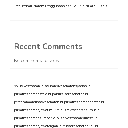
Tren Terbaru dalam Penggunaan dan Seluruh Nilai di Bisnis
Recent Comments
No comments to show.
solusikesehatan.id
asuransikesehatansyariah.id
pusatkesehatanstore.id
pabrikalatkesehatan.id
perencanaandinaskesehatan.id
pusatkesehatanbanten.id
pusatkesehatanjawatimur.id
pusatkesehatansumut.id
pusatkesehatansumbar.id
pusatkesehatansumsel.id
pusatkesehatanjawatengah.id
pusatkesehatanriau.id