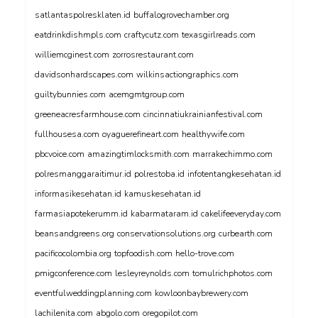
satlantaspolresklaten.id
buffalogrovechamber.org
eatdrinkdishmpls.com
craftycutz.com
texasgirlreads.com
williemcginest.com
zorrosrestaurant.com
davidsonhardscapes.com
wilkinsactiongraphics.com
guiltybunnies.com
acemgmtgroup.com
greeneacresfarmhouse.com
cincinnatiukrainianfestival.com
fullhousesa.com
oyaguerefineart.com
healthywife.com
pbcvoice.com
amazingtimlocksmith.com
marrakechimmo.com
polresmanggaraitimur.id
polrestoba.id
infotentangkesehatan.id
informasikesehatan.id
kamuskesehatan.id
farmasiapotekerumm.id
kabarmataram.id
cakelifeeveryday.com
beansandgreens.org
conservationsolutions.org
curbearth.com
pacificocolombia.org
topfoodish.com
hello-trove.com
pmigconference.com
lesleyreynolds.com
tomulrichphotos.com
eventfulweddingplanning.com
kowloonbaybrewery.com
lachilenita.com
abgolo.com
oregopilot.com