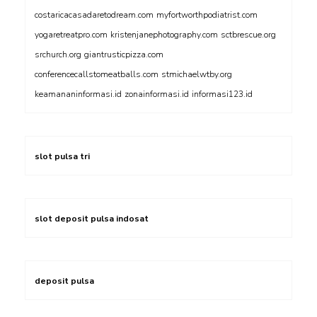
costaricacasadaretodream.com
myfortworthpodiatrist.com
yogaretreatpro.com
kristenjanephotography.com
sctbrescue.org
srchurch.org
giantrusticpizza.com
conferencecallstomeatballs.com
stmichaelwtby.org
keamananinformasi.id
zonainformasi.id
informasi123.id
slot pulsa tri
slot deposit pulsa indosat
deposit pulsa