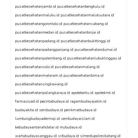
pusatkesehatanjambi.id
pusatkesehatanbengkulu.id
pusatkesehatanmaluku.id
pusatkesehatanmalukuutara.id
pusatkesehatangorontalo.id
pusatkesehatansabang.id
pusatkesehatanmedan.id
pusatkesehatanbinjai.id
pusatkesehatanpadang.id
pusatkesehatanbukittinggi.id
pusatkesehatanpadangpanjang.id
pusatkesehatandumai.id
pusatkesehatanpalembang.id
pusatkesehatanlubuklinggau.id
pusatkesehatansolo.id
pusatkesehatanmalang.id
pusatkesehatanmataram.id
pusatkesehatanbima.id
pusatkesehatansingkawang.id
pusatkesehatanpalangkaraya.id
apotekerku.id
apotekmk.id
farmasiuad.id
pecintabudaya.id
ragambudayajatim.id
budayakita.id
senibudaya.id
penikmatbudaya.id
lumbungbudayadermaji.id
senibudayaislam.id
kebudayaantanahdatar.id
mybudaya.id
wartabudayasanggau.id
sribudaya.id
simerdupolresbatang.id