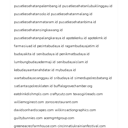
pusatkesehatanpalembang.id
pusatkesehatanlubuklinggau.id
pusatkesehatansolo.id
pusatkesehatanmalang.id
pusatkesehatanmataram.id
pusatkesehatanbima.id
pusatkesehatansingkawang.id
pusatkesehatanpalangkaraya.id
apotekerku.id
apotekmk.id
farmasiuad.id
pecintabudaya.id
ragambudayajatim.id
budayakita.id
senibudaya.id
penikmatbudaya.id
lumbungbudayadermaji.id
senibudayaislam.id
kebudayaantanahdatar.id
mybudaya.id
wartabudayasanggau.id
sribudaya.id
simerdupolresbatang.id
satlantaspolresklaten.id
buffalogrovechamber.org
eatdrinkdishmpls.com
craftycutz.com
texasgirlreads.com
williemcginest.com
zorrosrestaurant.com
davidsonhardscapes.com
wilkinsactiongraphics.com
guiltybunnies.com
acemgmtgroup.com
greeneacresfarmhouse.com
cincinnatiukrainianfestival.com