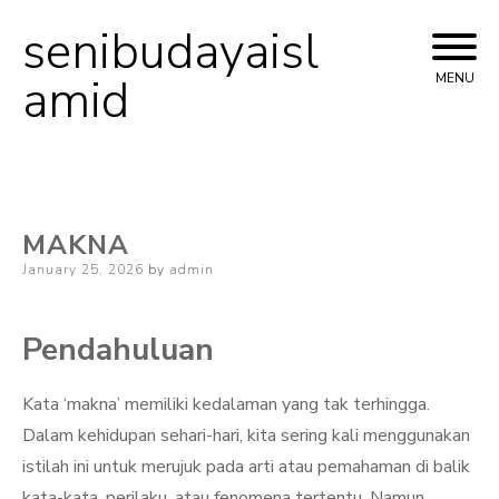
senibudayaisl
Skip
to
amid
MENU
content
MAKNA
Posted
January 25, 2026
by
admin
on
Pendahuluan
Kata ‘makna’ memiliki kedalaman yang tak terhingga.
Dalam kehidupan sehari-hari, kita sering kali menggunakan
istilah ini untuk merujuk pada arti atau pemahaman di balik
kata-kata, perilaku, atau fenomena tertentu. Namun,