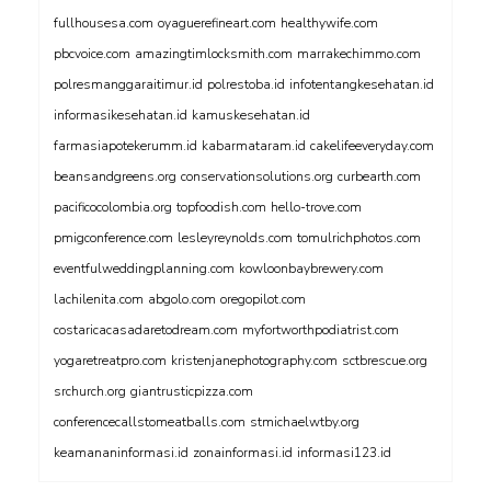
fullhousesa.com
oyaguerefineart.com
healthywife.com
pbcvoice.com
amazingtimlocksmith.com
marrakechimmo.com
polresmanggaraitimur.id
polrestoba.id
infotentangkesehatan.id
informasikesehatan.id
kamuskesehatan.id
farmasiapotekerumm.id
kabarmataram.id
cakelifeeveryday.com
beansandgreens.org
conservationsolutions.org
curbearth.com
pacificocolombia.org
topfoodish.com
hello-trove.com
pmigconference.com
lesleyreynolds.com
tomulrichphotos.com
eventfulweddingplanning.com
kowloonbaybrewery.com
lachilenita.com
abgolo.com
oregopilot.com
costaricacasadaretodream.com
myfortworthpodiatrist.com
yogaretreatpro.com
kristenjanephotography.com
sctbrescue.org
srchurch.org
giantrusticpizza.com
conferencecallstomeatballs.com
stmichaelwtby.org
keamananinformasi.id
zonainformasi.id
informasi123.id