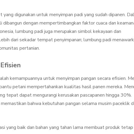
?
t yang digunakan untuk menyimpan padi yang sudah dipanen. Da
kali dibangun dengan mempertimbangkan faktor cuaca dan keaman
ndonesia, lumbung padi juga merupakan simbol kekayaan dan
h lebih dari sekadar tempat penyimpanan; lumbung padi menawar
omunitas pertanian.
Efisien
alah kemampuannya untuk menyimpan pangan secara efisien. Me
antu petani mempertahankan kualitas hasil panen mereka. Men
yang tepat dapat mengurangi kerusakan pascapanen hingga 30%.
t memastikan bahwa kebutuhan pangan selama musim paceklik 
asi yang baik dan bahan yang tahan lama membuat produk tetap