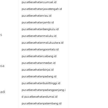
pusatkesehatansumsel.id
pusatkesehatanjawatengah.id
pusatkesehatanriau.id
pusatkesehatanjambi.id
pusatkesehatanbengkulu.id
as
pusatkesehatanmaluku.id
pusatkesehatanmalukuutara.id
pusatkesehatangorontalo.id
pusatkesehatansabang.id
pusatkesehatanmedan.id
asa
pusatkesehatanbinjai.id
,
pusatkesehatanpadang.id
pusatkesehatanbukittinggi.id
pusatkesehatanpadangpanjang.i
adi
d
pusatkesehatandumai.id
pusatkesehatanpalembang.id