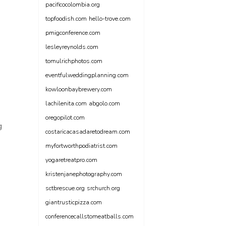
pacificocolombia.org
topfoodish.com
hello-trove.com
pmigconference.com
lesleyreynolds.com
tomulrichphotos.com
eventfulweddingplanning.com
kowloonbaybrewery.com
lachilenita.com
abgolo.com
oregopilot.com
g
costaricacasadaretodream.com
myfortworthpodiatrist.com
yogaretreatpro.com
kristenjanephotography.com
sctbrescue.org
srchurch.org
giantrusticpizza.com
conferencecallstomeatballs.com