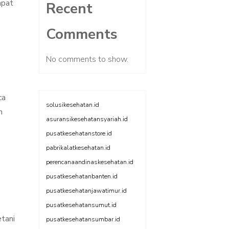
apat
Recent
Comments
No comments to show.
ca
solusikesehatan.id
n
asuransikesehatansyariah.id
pusatkesehatanstore.id
pabrikalatkesehatan.id
perencanaandinaskesehatan.id
pusatkesehatanbanten.id
pusatkesehatanjawatimur.id
pusatkesehatansumut.id
tani
pusatkesehatansumbar.id