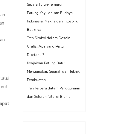
Secara Turun-Temurun
Patung Kayu dalam Budaya
lam
Indonesia: Makna dan Filosofi di
an
Baliknya
Tren Simbol dalam Desain
kan
Grafis: Apa yang Perlu
Diketahui?
Keajaiban Patung Batu:
Mengungkap Sejarah dan Teknik
lalui
Pembuatan
urut
Tren Terbaru dalam Penggunaan
dan Seluruh Nilai di Bisnis
dapat