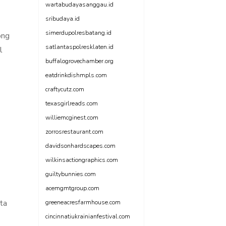
wartabudayasanggau.id
sribudaya.id
simerdupolresbatang.id
ong
satlantaspolresklaten.id
l
buffalogrovechamber.org
eatdrinkdishmpls.com
craftycutz.com
texasgirlreads.com
williemcginest.com
zorrosrestaurant.com
davidsonhardscapes.com
wilkinsactiongraphics.com
guiltybunnies.com
acemgmtgroup.com
ta
greeneacresfarmhouse.com
cincinnatiukrainianfestival.com