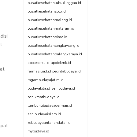
pusatkesehatanlubuklinggau.id
pusatkesehatansolo.id
pusatkesehatanmalang.id
pusatkesehatanmataram.id
disi
pusatkesehatanbima.id
t
pusatkesehatansingkawang.id
pusatkesehatanpalangkaraya.id
apotekerku.id
apotekmk.id
uat
farmasiuad.id
pecintabudaya.id
ragambudayajatim.id
budayakita.id
senibudaya.id
penikmatbudaya.id
lumbungbudayadermaji.id
senibudayaislam.id
kebudayaantanahdatar.id
apat
mybudaya.id