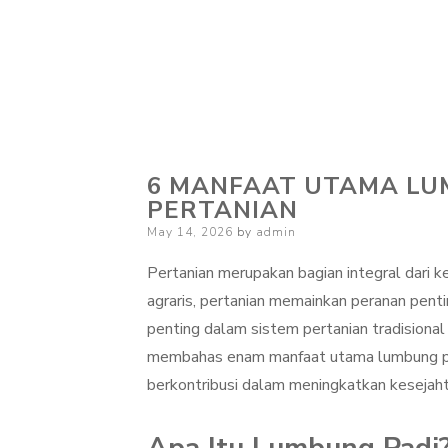
6 MANFAAT UTAMA LU
PERTANIAN
Posted
May 14, 2026
by
admin
on
Pertanian merupakan bagian integral dari k
agraris, pertanian memainkan peranan pen
penting dalam sistem pertanian tradisional 
membahas enam manfaat utama lumbung pad
berkontribusi dalam meningkatkan kesejaht