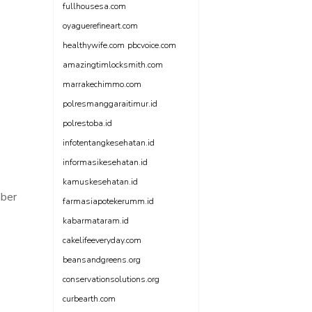
fullhousesa.com
oyaguerefineart.com
healthywife.com
pbcvoice.com
amazingtimlocksmith.com
marrakechimmo.com
polresmanggaraitimur.id
polrestoba.id
infotentangkesehatan.id
informasikesehatan.id
kamuskesehatan.id
mber
farmasiapotekerumm.id
kabarmataram.id
cakelifeeveryday.com
beansandgreens.org
conservationsolutions.org
curbearth.com