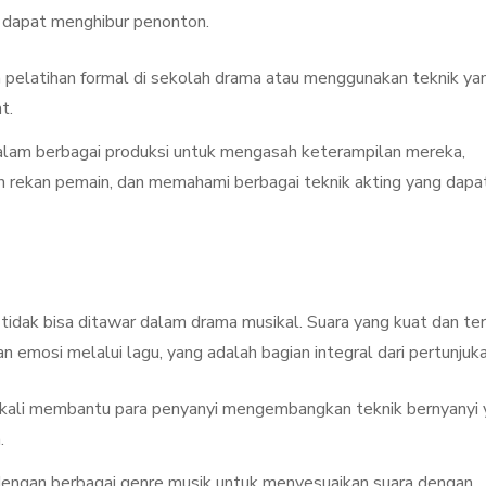
n dapat menghibur penonton.
pelatihan formal di sekolah drama atau menggunakan teknik ya
t.
dalam berbagai produksi untuk mengasah keterampilan mereka,
an rekan pemain, dan memahami berbagai teknik akting yang dapa
idak bisa ditawar dalam drama musikal. Suara yang kuat dan ter
emosi melalui lagu, yang adalah bagian integral dari pertunjuka
gkali membantu para penyanyi mengembangkan teknik bernyanyi
.
dengan berbagai genre musik untuk menyesuaikan suara dengan