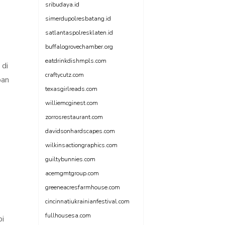
sribudaya.id
simerdupolresbatang.id
satlantaspolresklaten.id
buffalogrovechamber.org
eatdrinkdishmpls.com
 di
craftycutz.com
ban
texasgirlreads.com
williemcginest.com
zorrosrestaurant.com
davidsonhardscapes.com
wilkinsactiongraphics.com
guiltybunnies.com
acemgmtgroup.com
greeneacresfarmhouse.com
cincinnatiukrainianfestival.com
fullhousesa.com
pi