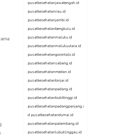
pusatkesehatanjawatengah.id
pusatkesehatanriau.id
pusatkesehatanjambi.id
pusatkesehatanbengkulu.id
pusatkesehatanmaluku.id
utama
pusatkesehatanmalukuutara.id
pusatkesehatangorontalo.id
pusatkesehatansabang.id
pusatkesehatanmedan.id
pusatkesehatanbinjai.id
pusatkesehatanpadang.id
pusatkesehatanbukittinggi.id
pusatkesehatanpadangpanjang.i
d
pusatkesehatandumai.id
g
pusatkesehatanpalembang.id
.
pusatkesehatanlubuklinggau.id