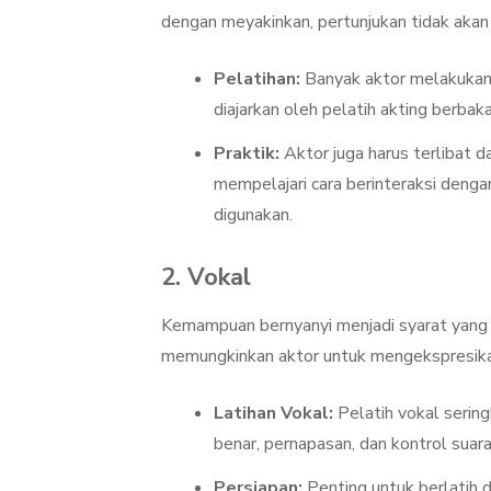
dengan meyakinkan, pertunjukan tidak aka
Pelatihan:
Banyak aktor melakukan 
diajarkan oleh pelatih akting berbaka
Praktik:
Aktor juga harus terlibat 
mempelajari cara berinteraksi deng
digunakan.
2. Vokal
Kemampuan bernyanyi menjadi syarat yang t
memungkinkan aktor untuk mengekspresikan 
Latihan Vokal:
Pelatih vokal serin
benar, pernapasan, dan kontrol suara
Persiapan:
Penting untuk berlatih 