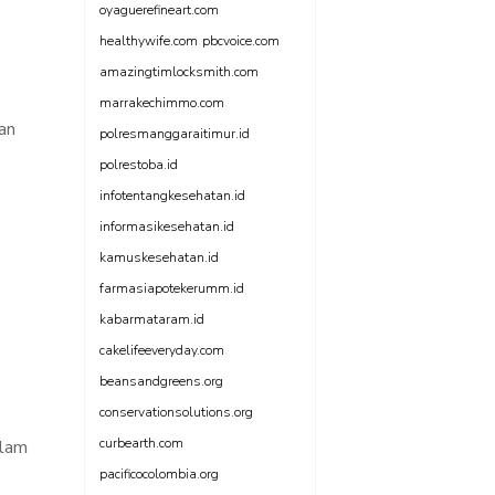
oyaguerefineart.com
healthywife.com
pbcvoice.com
amazingtimlocksmith.com
marrakechimmo.com
an
polresmanggaraitimur.id
polrestoba.id
infotentangkesehatan.id
informasikesehatan.id
kamuskesehatan.id
farmasiapotekerumm.id
kabarmataram.id
cakelifeeveryday.com
beansandgreens.org
conservationsolutions.org
curbearth.com
alam
pacificocolombia.org