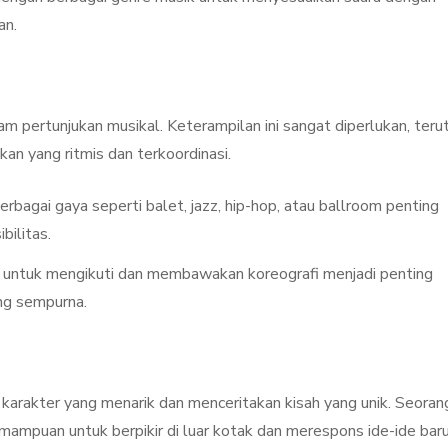
an.
m pertunjukan musikal. Keterampilan ini sangat diperlukan, ter
an yang ritmis dan terkoordinasi.
berbagai gaya seperti balet, jazz, hip-hop, atau ballroom penting
bilitas.
ntuk mengikuti dan membawakan koreografi menjadi penting
ng sempurna.
 karakter yang menarik dan menceritakan kisah yang unik. Seoran
emampuan untuk berpikir di luar kotak dan merespons ide-ide baru