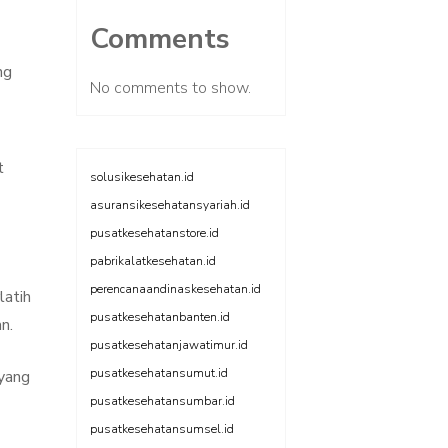
Comments
ng
No comments to show.
t
solusikesehatan.id
asuransikesehatansyariah.id
pusatkesehatanstore.id
pabrikalatkesehatan.id
perencanaandinaskesehatan.id
latih
pusatkesehatanbanten.id
n.
pusatkesehatanjawatimur.id
pusatkesehatansumut.id
 yang
pusatkesehatansumbar.id
pusatkesehatansumsel.id