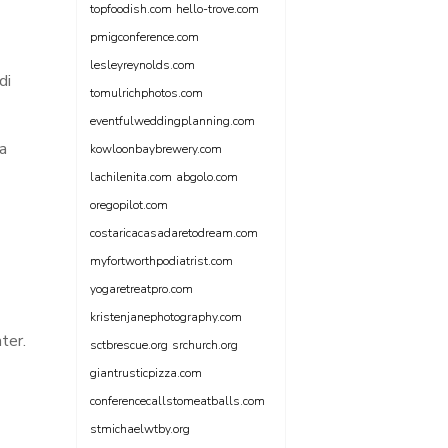
topfoodish.com
hello-trove.com
pmigconference.com
lesleyreynolds.com
di
tomulrichphotos.com
eventfulweddingplanning.com
a
kowloonbaybrewery.com
lachilenita.com
abgolo.com
oregopilot.com
costaricacasadaretodream.com
myfortworthpodiatrist.com
yogaretreatpro.com
kristenjanephotography.com
ter.
sctbrescue.org
srchurch.org
giantrusticpizza.com
conferencecallstomeatballs.com
stmichaelwtby.org