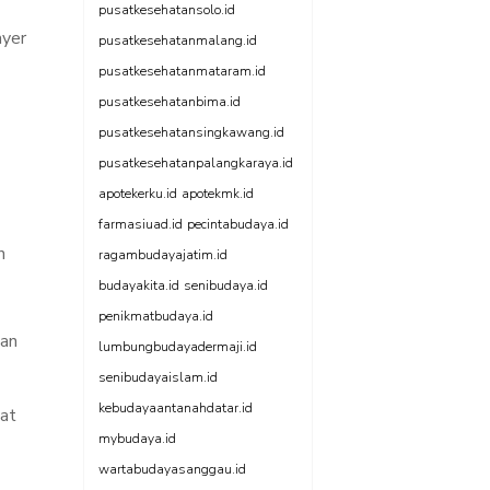
pusatkesehatansolo.id
ayer
pusatkesehatanmalang.id
pusatkesehatanmataram.id
pusatkesehatanbima.id
pusatkesehatansingkawang.id
pusatkesehatanpalangkaraya.id
apotekerku.id
apotekmk.id
farmasiuad.id
pecintabudaya.id
n
ragambudayajatim.id
budayakita.id
senibudaya.id
penikmatbudaya.id
pan
lumbungbudayadermaji.id
senibudayaislam.id
kebudayaantanahdatar.id
at
mybudaya.id
wartabudayasanggau.id