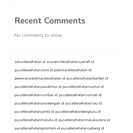
Recent Comments
No comments to show.
solusikesehatan.id
asuransikesehatansyariah.id
pusatkesehatanstore.id
pabrikalatkesehatan.id
perencanaandinaskesehatan.id
pusatkesehatanbanten.id
pusatkesehatanjawatimur.id
pusatkesehatansumut.id
pusatkesehatansumbar.id
pusatkesehatansumsel.id
pusatkesehatanjawatengah.id
pusatkesehatanriau.id
pusatkesehatanjambi.id
pusatkesehatanbengkulu.id
pusatkesehatanmaluku.id
pusatkesehatanmalukuutara.id
pusatkesehatangorontalo.id
pusatkesehatansabang.id