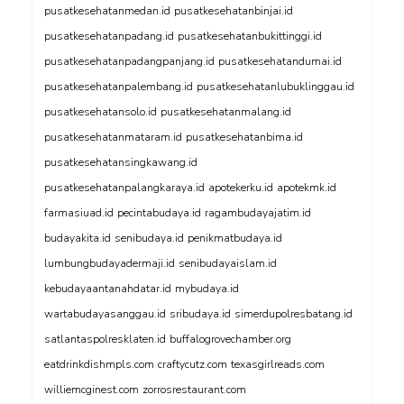
pusatkesehatanmedan.id
pusatkesehatanbinjai.id
pusatkesehatanpadang.id
pusatkesehatanbukittinggi.id
pusatkesehatanpadangpanjang.id
pusatkesehatandumai.id
pusatkesehatanpalembang.id
pusatkesehatanlubuklinggau.id
pusatkesehatansolo.id
pusatkesehatanmalang.id
pusatkesehatanmataram.id
pusatkesehatanbima.id
pusatkesehatansingkawang.id
pusatkesehatanpalangkaraya.id
apotekerku.id
apotekmk.id
farmasiuad.id
pecintabudaya.id
ragambudayajatim.id
budayakita.id
senibudaya.id
penikmatbudaya.id
lumbungbudayadermaji.id
senibudayaislam.id
kebudayaantanahdatar.id
mybudaya.id
wartabudayasanggau.id
sribudaya.id
simerdupolresbatang.id
satlantaspolresklaten.id
buffalogrovechamber.org
eatdrinkdishmpls.com
craftycutz.com
texasgirlreads.com
williemcginest.com
zorrosrestaurant.com