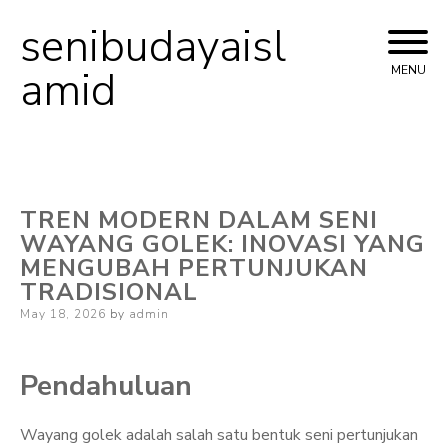
senibudayaisl
Skip
to
amid
MENU
content
TREN MODERN DALAM SENI
WAYANG GOLEK: INOVASI YANG
MENGUBAH PERTUNJUKAN
TRADISIONAL
Posted
May 18, 2026
by
admin
on
Pendahuluan
Wayang golek adalah salah satu bentuk seni pertunjukan