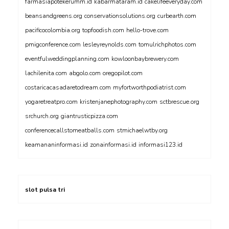
farmasiapotekerumm.id
kabarmataram.id
cakelifeeveryday.com
beansandgreens.org
conservationsolutions.org
curbearth.com
pacificocolombia.org
topfoodish.com
hello-trove.com
pmigconference.com
lesleyreynolds.com
tomulrichphotos.com
eventfulweddingplanning.com
kowloonbaybrewery.com
lachilenita.com
abgolo.com
oregopilot.com
costaricacasadaretodream.com
myfortworthpodiatrist.com
yogaretreatpro.com
kristenjanephotography.com
sctbrescue.org
srchurch.org
giantrusticpizza.com
conferencecallstomeatballs.com
stmichaelwtby.org
keamananinformasi.id
zonainformasi.id
informasi123.id
slot pulsa tri