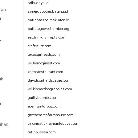
sribudaya.id
kan
simerdupolresbatang.id
a
satlantaspolresklaten.id
buffalogrovechamber.org
eatdrinkdishmpls.com
.
craftycutz.com
texasgirlreads.com
williemcginest.com
zorrosrestaurant.com
uk
davidsonhardscapes.com
wilkinsactiongraphics.com
guiltybunnies.com
h
acemgmtgroup.com
greeneacresfarmhouse.com
uhan
cincinnatiukrainianfestival.com
fullhousesa.com