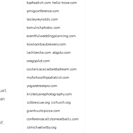
topfoodish.com
hello-trove.com
pmigconference.com
lesleyreynolds.com
tomulrichphotos.com
eventfulweddingplanning.com
kowloonbaybrewery.com
lachilenita.com
abgolo.com
oregopilot.com
costaricacasadaretodream.com
myfortworthpodiatrist.com
yogaretreatpro.com
uat.
kristenjanephotography.com
kan
sctbrescue.org
srchurch.org
giantrusticpizza.com
conferencecallstomeatballs.com
f,
stmichaelwtby.org