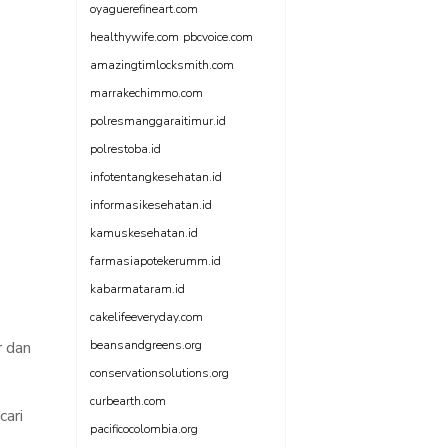
oyaguerefineart.com
healthywife.com
pbcvoice.com
amazingtimlocksmith.com
marrakechimmo.com
polresmanggaraitimur.id
polrestoba.id
infotentangkesehatan.id
informasikesehatan.id
kamuskesehatan.id
farmasiapotekerumm.id
kabarmataram.id
cakelifeeveryday.com
r dan
beansandgreens.org
conservationsolutions.org
curbearth.com
cari
pacificocolombia.org