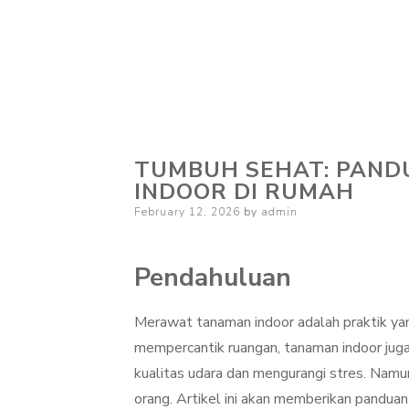
TUMBUH SEHAT: PAN
INDOOR DI RUMAH
Posted
February 12, 2026
by
admin
on
Pendahuluan
Merawat tanaman indoor adalah praktik yan
mempercantik ruangan, tanaman indoor juga
kualitas udara dan mengurangi stres. Nam
orang. Artikel ini akan memberikan pandua