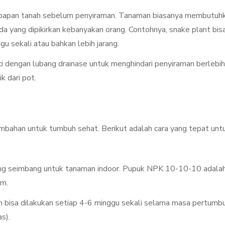
mbapan tanah sebelum penyiraman. Tanaman biasanya membutuh
ada yang dipikirkan kebanyakan orang. Contohnya, snake plant bis
 sekali atau bahkan lebih jarang.
ci dengan lubang drainase untuk menghindari penyiraman berlebih
k dari pot.
mbahan untuk tumbuh sehat. Berikut adalah cara yang tepat unt
yang seimbang untuk tanaman indoor. Pupuk NPK 10-10-10 adala
um.
 bisa dilakukan setiap 4-6 minggu sekali selama masa pertumb
s).