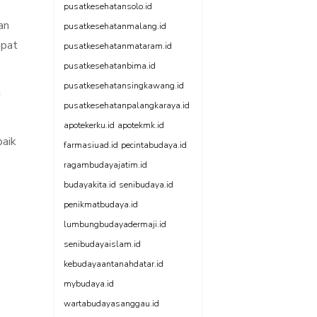
pusatkesehatansolo.id
an
pusatkesehatanmalang.id
mpat
pusatkesehatanmataram.id
pusatkesehatanbima.id
pusatkesehatansingkawang.id
g
pusatkesehatanpalangkaraya.id
apotekerku.id
apotekmk.id
baik
farmasiuad.id
pecintabudaya.id
ragambudayajatim.id
budayakita.id
senibudaya.id
penikmatbudaya.id
lumbungbudayadermaji.id
senibudayaislam.id
kebudayaantanahdatar.id
mybudaya.id
wartabudayasanggau.id