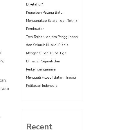
Diketahui?
Keajaiban Patung Batu:
Mengungkap Sejarah dan Teknik
Pembuatan
Tren Terbaru dalam Penggunaan
dan Seluruh Nilai di Bisnis
i
Mengenal Seni Rupa Tiga
y,
Dimensi: Sejarah dan
Perkembangannya
Menggali Filosofi dalam Tradisi
san.
Petilasan Indonesia
 rasa
.
Recent