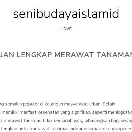
senibudayaislamid
Skip
to
content
HOME
DUAN LENGKAP MERAWAT TANAMA
g semakin populer di kalangan masyarakat urban. Selain
 memiliki manfaat kesehatan yang signifikan, seperti meningkat
un, merawat tanaman tidak semudah yang dibayangkan bagi seba
n lengkap untuk merawat tanaman indoor di rumah, dilengkapi de