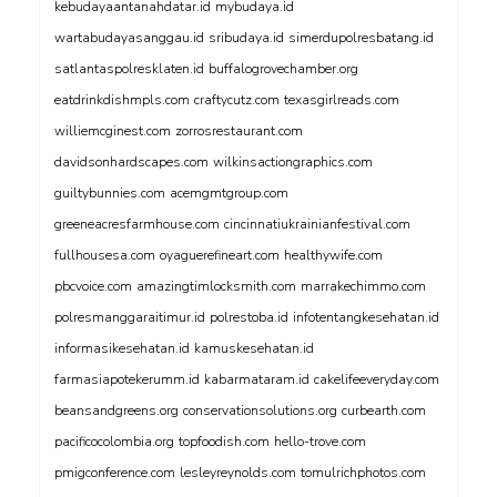
kebudayaantanahdatar.id
mybudaya.id
wartabudayasanggau.id
sribudaya.id
simerdupolresbatang.id
satlantaspolresklaten.id
buffalogrovechamber.org
eatdrinkdishmpls.com
craftycutz.com
texasgirlreads.com
williemcginest.com
zorrosrestaurant.com
davidsonhardscapes.com
wilkinsactiongraphics.com
guiltybunnies.com
acemgmtgroup.com
greeneacresfarmhouse.com
cincinnatiukrainianfestival.com
fullhousesa.com
oyaguerefineart.com
healthywife.com
pbcvoice.com
amazingtimlocksmith.com
marrakechimmo.com
polresmanggaraitimur.id
polrestoba.id
infotentangkesehatan.id
informasikesehatan.id
kamuskesehatan.id
farmasiapotekerumm.id
kabarmataram.id
cakelifeeveryday.com
beansandgreens.org
conservationsolutions.org
curbearth.com
pacificocolombia.org
topfoodish.com
hello-trove.com
pmigconference.com
lesleyreynolds.com
tomulrichphotos.com