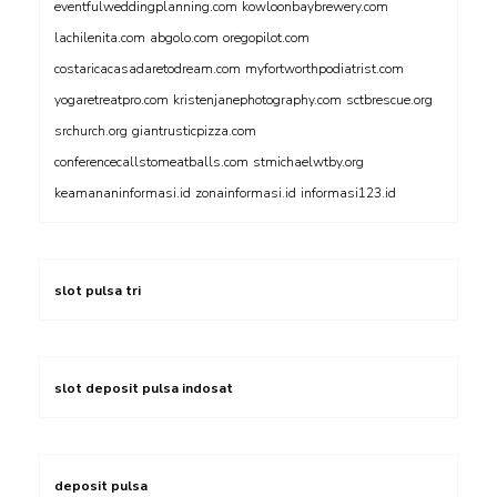
eventfulweddingplanning.com
kowloonbaybrewery.com
lachilenita.com
abgolo.com
oregopilot.com
costaricacasadaretodream.com
myfortworthpodiatrist.com
yogaretreatpro.com
kristenjanephotography.com
sctbrescue.org
srchurch.org
giantrusticpizza.com
conferencecallstomeatballs.com
stmichaelwtby.org
keamananinformasi.id
zonainformasi.id
informasi123.id
slot pulsa tri
slot deposit pulsa indosat
deposit pulsa