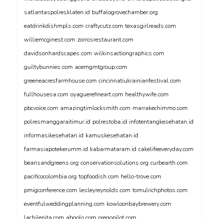
satlantaspolresklaten.id
buffalogrovechamber.org
eatdrinkdishmpls.com
craftycutz.com
texasgirlreads.com
williemcginest.com
zorrosrestaurant.com
davidsonhardscapes.com
wilkinsactiongraphics.com
guiltybunnies.com
acemgmtgroup.com
greeneacresfarmhouse.com
cincinnatiukrainianfestival.com
fullhousesa.com
oyaguerefineart.com
healthywife.com
pbcvoice.com
amazingtimlocksmith.com
marrakechimmo.com
polresmanggaraitimur.id
polrestoba.id
infotentangkesehatan.id
informasikesehatan.id
kamuskesehatan.id
farmasiapotekerumm.id
kabarmataram.id
cakelifeeveryday.com
beansandgreens.org
conservationsolutions.org
curbearth.com
pacificocolombia.org
topfoodish.com
hello-trove.com
pmigconference.com
lesleyreynolds.com
tomulrichphotos.com
eventfulweddingplanning.com
kowloonbaybrewery.com
lachilenita.com
abgolo.com
oregopilot.com