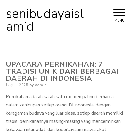
senibudayaisl
Skip
to
amid
MENU
content
UPACARA PERNIKAHAN: 7
TRADISI UNIK DARI BERBAGAI
DAERAH DI INDONESIA
Posted
July 1, 2025
by
admin
on
Pernikahan adalah salah satu momen paling berharga
dalam kehidupan setiap orang. Di Indonesia, dengan
keragaman budaya yang luar biasa, setiap daerah memiliki
tradisi pernikahannya masing-masing yang mencerminkan
kekayaan nilai, adat, dan kepercayaan masyarakat