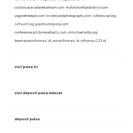
costaricacasadaretodream.com
myfortworthpodiatrist.com
yogaretreatpro.com
kristenjanephotography.com
sctbrescue.org
srchurch.org
giantrusticpizza.com
conferencecallstomeatballs.com
stmichaelwtby.org
keamananinformasi.id
zonainformasi.id
informasi123.id
slot pulsa tri
slot deposit pulsa indosat
deposit pulsa