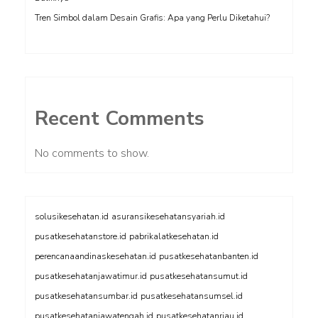
Tren Simbol dalam Desain Grafis: Apa yang Perlu Diketahui?
Recent Comments
No comments to show.
solusikesehatan.id
asuransikesehatansyariah.id
pusatkesehatanstore.id
pabrikalatkesehatan.id
perencanaandinaskesehatan.id
pusatkesehatanbanten.id
pusatkesehatanjawatimur.id
pusatkesehatansumut.id
pusatkesehatansumbar.id
pusatkesehatansumsel.id
pusatkesehatanjawatengah.id
pusatkesehatanriau.id