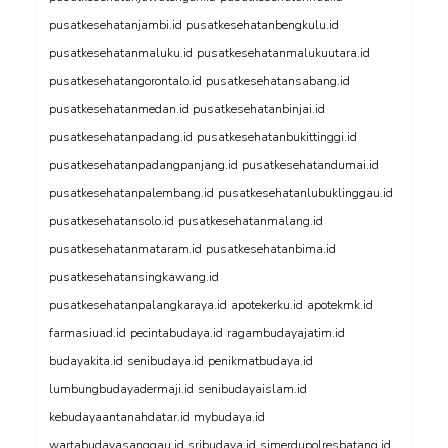
pusatkesehatanjambi.id
pusatkesehatanbengkulu.id
pusatkesehatanmaluku.id
pusatkesehatanmalukuutara.id
pusatkesehatangorontalo.id
pusatkesehatansabang.id
pusatkesehatanmedan.id
pusatkesehatanbinjai.id
pusatkesehatanpadang.id
pusatkesehatanbukittinggi.id
pusatkesehatanpadangpanjang.id
pusatkesehatandumai.id
pusatkesehatanpalembang.id
pusatkesehatanlubuklinggau.id
pusatkesehatansolo.id
pusatkesehatanmalang.id
pusatkesehatanmataram.id
pusatkesehatanbima.id
pusatkesehatansingkawang.id
pusatkesehatanpalangkaraya.id
apotekerku.id
apotekmk.id
farmasiuad.id
pecintabudaya.id
ragambudayajatim.id
budayakita.id
senibudaya.id
penikmatbudaya.id
lumbungbudayadermaji.id
senibudayaislam.id
kebudayaantanahdatar.id
mybudaya.id
wartabudayasanggau.id
sribudaya.id
simerdupolresbatang.id