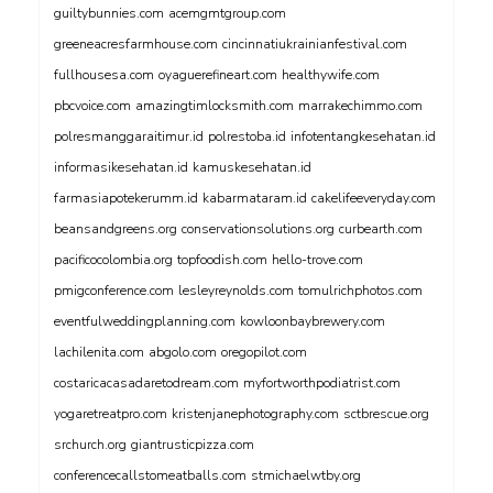
guiltybunnies.com
acemgmtgroup.com
greeneacresfarmhouse.com
cincinnatiukrainianfestival.com
fullhousesa.com
oyaguerefineart.com
healthywife.com
pbcvoice.com
amazingtimlocksmith.com
marrakechimmo.com
polresmanggaraitimur.id
polrestoba.id
infotentangkesehatan.id
informasikesehatan.id
kamuskesehatan.id
farmasiapotekerumm.id
kabarmataram.id
cakelifeeveryday.com
beansandgreens.org
conservationsolutions.org
curbearth.com
pacificocolombia.org
topfoodish.com
hello-trove.com
pmigconference.com
lesleyreynolds.com
tomulrichphotos.com
eventfulweddingplanning.com
kowloonbaybrewery.com
lachilenita.com
abgolo.com
oregopilot.com
costaricacasadaretodream.com
myfortworthpodiatrist.com
yogaretreatpro.com
kristenjanephotography.com
sctbrescue.org
srchurch.org
giantrusticpizza.com
conferencecallstomeatballs.com
stmichaelwtby.org