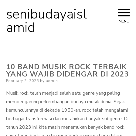
senibudayaisl
Skip
to
amid
MENU
content
10 BAND MUSIK ROCK TERBAIK
YANG WAJIB DIDENGAR DI 2023
Posted
February 2, 2026
by
admin
on
Musik rock telah menjadi salah satu genre yang paling
mempengaruhi perkembangan budaya musik dunia. Sejak
kemunculannya di dekade 1950-an, rock telah mengalami
berbagai transformasi dan melahirkan banyak subgenre. Di
tahun 2023 ini, kita masih menemukan banyak band rock
yang terus berkarya dan memberikan warna baru dalam