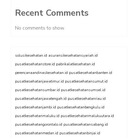
Recent Comments
No comments to show.
solusikesehatan.id
asuransikesehatansyariah.id
pusatkesehatanstore.id
pabrikalatkesehatan.id
perencanaandinaskesehatan.id
pusatkesehatanbanten.id
pusatkesehatanjawatimur.id
pusatkesehatansumut.id
pusatkesehatansumbar.id
pusatkesehatansumsel.id
pusatkesehatanjawatengah.id
pusatkesehatanriau.id
pusatkesehatanjambi.id
pusatkesehatanbengkulu.id
pusatkesehatanmaluku.id
pusatkesehatanmalukuutara.id
pusatkesehatangorontalo.id
pusatkesehatansabang.id
pusatkesehatanmedan.id
pusatkesehatanbinjai.id