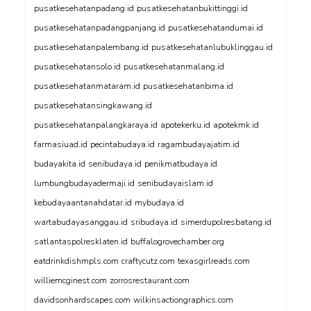
pusatkesehatanpadang.id
pusatkesehatanbukittinggi.id
pusatkesehatanpadangpanjang.id
pusatkesehatandumai.id
pusatkesehatanpalembang.id
pusatkesehatanlubuklinggau.id
pusatkesehatansolo.id
pusatkesehatanmalang.id
pusatkesehatanmataram.id
pusatkesehatanbima.id
pusatkesehatansingkawang.id
pusatkesehatanpalangkaraya.id
apotekerku.id
apotekmk.id
farmasiuad.id
pecintabudaya.id
ragambudayajatim.id
budayakita.id
senibudaya.id
penikmatbudaya.id
lumbungbudayadermaji.id
senibudayaislam.id
kebudayaantanahdatar.id
mybudaya.id
wartabudayasanggau.id
sribudaya.id
simerdupolresbatang.id
satlantaspolresklaten.id
buffalogrovechamber.org
eatdrinkdishmpls.com
craftycutz.com
texasgirlreads.com
williemcginest.com
zorrosrestaurant.com
davidsonhardscapes.com
wilkinsactiongraphics.com