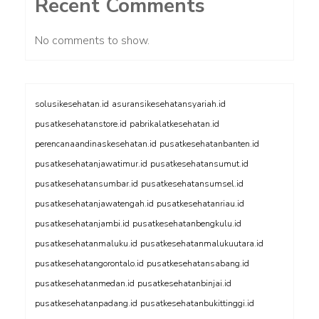
Recent Comments
No comments to show.
solusikesehatan.id
asuransikesehatansyariah.id
pusatkesehatanstore.id
pabrikalatkesehatan.id
perencanaandinaskesehatan.id
pusatkesehatanbanten.id
pusatkesehatanjawatimur.id
pusatkesehatansumut.id
pusatkesehatansumbar.id
pusatkesehatansumsel.id
pusatkesehatanjawatengah.id
pusatkesehatanriau.id
pusatkesehatanjambi.id
pusatkesehatanbengkulu.id
pusatkesehatanmaluku.id
pusatkesehatanmalukuutara.id
pusatkesehatangorontalo.id
pusatkesehatansabang.id
pusatkesehatanmedan.id
pusatkesehatanbinjai.id
pusatkesehatanpadang.id
pusatkesehatanbukittinggi.id