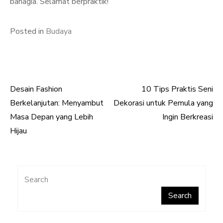
bahagia. Selamat berpraktik!
Posted in
Budaya
Desain Fashion
10 Tips Praktis Seni
Post
Berkelanjutan: Menyambut
Dekorasi untuk Pemula yang
navigation
Masa Depan yang Lebih
Ingin Berkreasi
Hijau
Search
Search