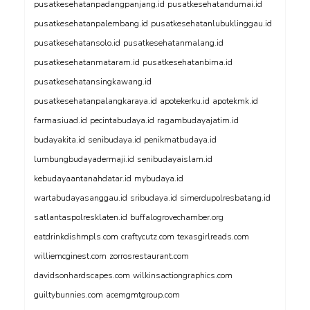
pusatkesehatanpadangpanjang.id
pusatkesehatandumai.id
pusatkesehatanpalembang.id
pusatkesehatanlubuklinggau.id
pusatkesehatansolo.id
pusatkesehatanmalang.id
pusatkesehatanmataram.id
pusatkesehatanbima.id
pusatkesehatansingkawang.id
pusatkesehatanpalangkaraya.id
apotekerku.id
apotekmk.id
farmasiuad.id
pecintabudaya.id
ragambudayajatim.id
budayakita.id
senibudaya.id
penikmatbudaya.id
lumbungbudayadermaji.id
senibudayaislam.id
kebudayaantanahdatar.id
mybudaya.id
wartabudayasanggau.id
sribudaya.id
simerdupolresbatang.id
satlantaspolresklaten.id
buffalogrovechamber.org
eatdrinkdishmpls.com
craftycutz.com
texasgirlreads.com
williemcginest.com
zorrosrestaurant.com
davidsonhardscapes.com
wilkinsactiongraphics.com
guiltybunnies.com
acemgmtgroup.com