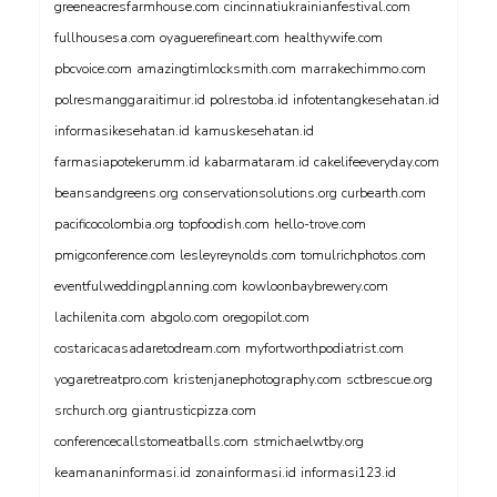
greeneacresfarmhouse.com
cincinnatiukrainianfestival.com
fullhousesa.com
oyaguerefineart.com
healthywife.com
pbcvoice.com
amazingtimlocksmith.com
marrakechimmo.com
polresmanggaraitimur.id
polrestoba.id
infotentangkesehatan.id
informasikesehatan.id
kamuskesehatan.id
farmasiapotekerumm.id
kabarmataram.id
cakelifeeveryday.com
beansandgreens.org
conservationsolutions.org
curbearth.com
pacificocolombia.org
topfoodish.com
hello-trove.com
pmigconference.com
lesleyreynolds.com
tomulrichphotos.com
eventfulweddingplanning.com
kowloonbaybrewery.com
lachilenita.com
abgolo.com
oregopilot.com
costaricacasadaretodream.com
myfortworthpodiatrist.com
yogaretreatpro.com
kristenjanephotography.com
sctbrescue.org
srchurch.org
giantrusticpizza.com
conferencecallstomeatballs.com
stmichaelwtby.org
keamananinformasi.id
zonainformasi.id
informasi123.id